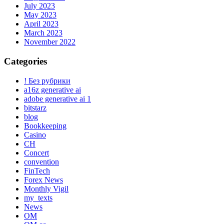
July 2023
May 2023
April 2023
March 2023
November 2022
Categories
! Без рубрики
a16z generative ai
adobe generative ai 1
bitstarz
blog
Bookkeeping
Casino
CH
Concert
convention
FinTech
Forex News
Monthly Vigil
my_texts
News
OM