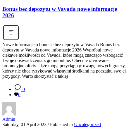
Bonus bez depozytu w Vavada nowe informacje
2026
Nowe informacje o bonusie bez depozytu w Vavada Bonus bez
depozytu w Vavada nowe informacje 2026 Wypróbuj nowe
ciekawe możliwości od Vavada, które mogą znacząco wzbogacić
Twoje doświadczenia z grami online. Obecnie oferowane
promocyjne oferty także mogą przyciągnąć uwagę nowych graczy,
którzy nie chcą ryzykować własnymi środkami na początku swojej
przygody. Warto skorzystać z takiej
0
0
Admin
Saturday, 01 April 2023
/
Published in
Uncategorized