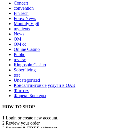
Concert
convention
FinTech
Forex News
Monthly Vigil
my_texts
News
OM
OM cc
Online Casino
Public
review
Ringospin Casino
Sober living
test
Uncategorized
Консалтинговые услуги в ОАЭ
Финтех
Форекс Брокеры
HOW TO SHOP
1
Login or create new account.
2
Review your order.