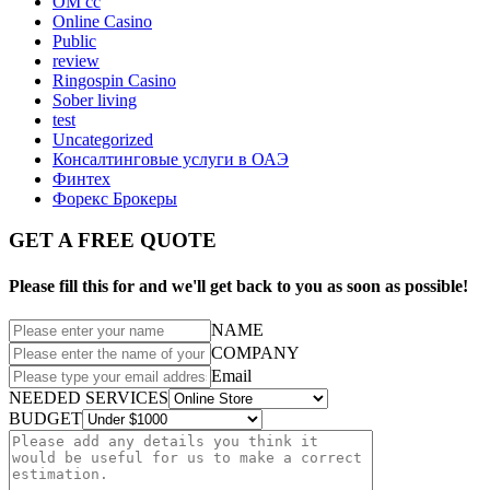
OM cc
Online Casino
Public
review
Ringospin Casino
Sober living
test
Uncategorized
Консалтинговые услуги в ОАЭ
Финтех
Форекс Брокеры
GET A FREE QUOTE
Please fill this for and we'll get back to you as soon as possible!
NAME
COMPANY
Email
NEEDED SERVICES
BUDGET