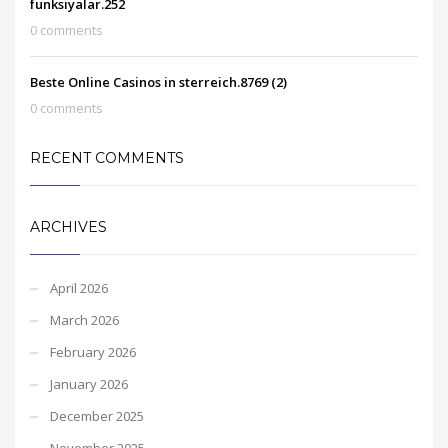
funksiyalar.252
0 comments
Beste Online Casinos in sterreich.8769 (2)
0 comments
RECENT COMMENTS
ARCHIVES
April 2026
March 2026
February 2026
January 2026
December 2025
November 2025