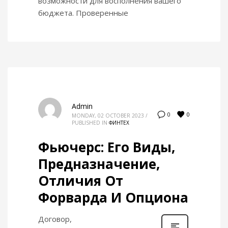
возможности для восполнения вашего
Sundays by appointment only!
бюджета. Проверенные
Admin
0
0
MONDAY, 02 OCTOBER 2023
/
PUBLISHED IN
ФИНТЕХ
Фьючерс: Его Виды,
Предназначение,
Отличия От
Форварда И Опциона
Договор,