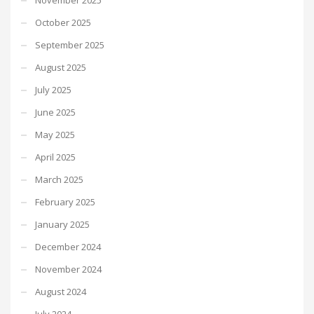
October 2025
September 2025
August 2025
July 2025
June 2025
May 2025
April 2025
March 2025
February 2025
January 2025
December 2024
November 2024
August 2024
July 2024