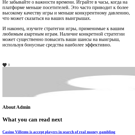
Не забывайте о важности времени. Играйте в часы, когда на
платформе меньше посетителей. Это часто приводит к более
высокому качеству игры и меньше конкурентному давлению,
что может сказаться на ваших выигрышах.
И наконец, изучите стратегии игры, применимые к вашим
любимым азартным играм. Наличие конкретной стратегии
может существенно повысить ваши шансы на выигрыш,
используя бонусные средства наиболее эффективно.
0
About
Admin
What you can read next
Casino Villento is accept players in search of real money gambling