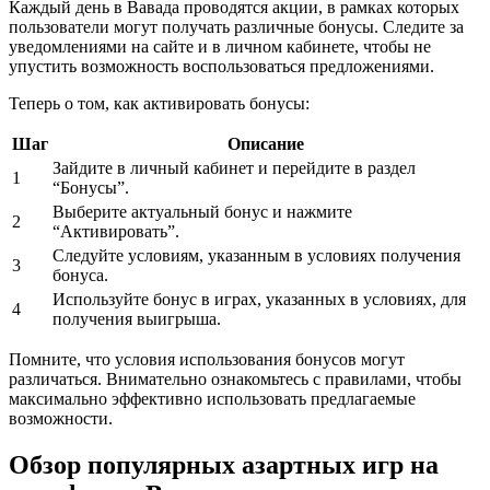
Каждый день в Вавада проводятся акции, в рамках которых
пользователи могут получать различные бонусы. Следите за
уведомлениями на сайте и в личном кабинете, чтобы не
упустить возможность воспользоваться предложениями.
Теперь о том, как активировать бонусы:
Шаг
Описание
Зайдите в личный кабинет и перейдите в раздел
1
“Бонусы”.
Выберите актуальный бонус и нажмите
2
“Активировать”.
Следуйте условиям, указанным в условиях получения
3
бонуса.
Используйте бонус в играх, указанных в условиях, для
4
получения выигрыша.
Помните, что условия использования бонусов могут
различаться. Внимательно ознакомьтесь с правилами, чтобы
максимально эффективно использовать предлагаемые
возможности.
Обзор популярных азартных игр на