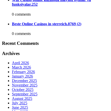
funksiyalar.252
0 comments
Beste Online Casinos in sterreich.8769 (2)
0 comments
Recent Comments
Archives
April 2026
March 2026
February 2026
January 2026
December 2025
November 2025
October 2025
September 2025
August 2025
July 2025
June 2025