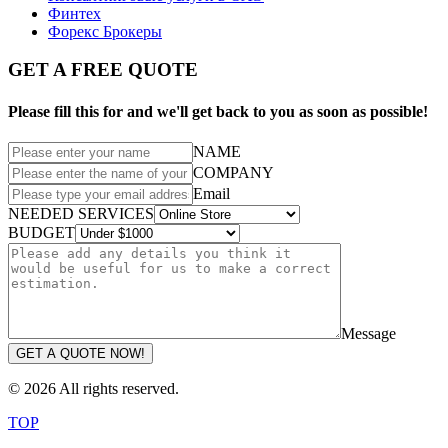
Финтех
Форекс Брокеры
GET A FREE QUOTE
Please fill this for and we'll get back to you as soon as possible!
NAME
COMPANY
Email
NEEDED SERVICES
BUDGET
Message
GET A QUOTE NOW!
© 2026 All rights reserved.
TOP