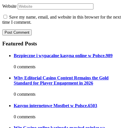
Website
Save my name, email, and website in this browser for the next
time I comment.
Featured Posts
Bezpieczne i wypacalne kasyna online w Polsce.989
0 comments
Why Editorial Casino Content Remains the Gold
Standard for Player Engagement in 2026
0 comments
Kasyno internetowe Mostbet w Polsce.6503
0 comments
Win Casino online kazinoda mavjud oyinlar va