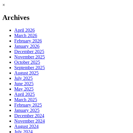
×
Archives
April 2026
March 2026
February 2026
January 2026
December 2025
November 2025
October 2025
September 2025
August 2025
July 2025
June 2025
May 2025
April 2025
March 2025
February 2025
January 2025
December 2024
November 2024
August 2024
July 2024