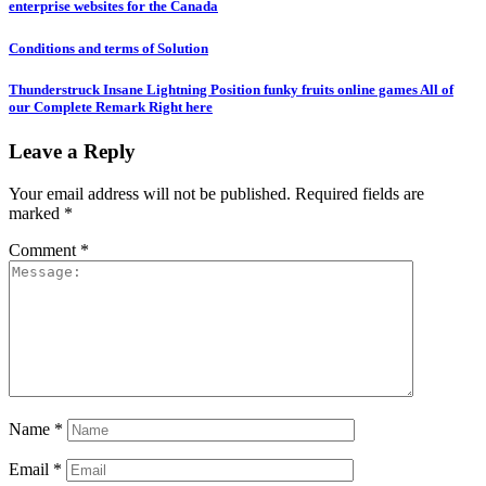
enterprise websites for the Canada
Conditions and terms of Solution
Thunderstruck Insane Lightning Position funky fruits online games All of
our Complete Remark Right here
Leave a Reply
Your email address will not be published.
Required fields are
marked
*
Comment
*
Name
*
Email
*