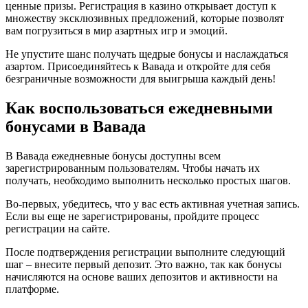
ценные призы. Регистрация в казино открывает доступ к
множеству эксклюзивных предложений, которые позволят
вам погрузиться в мир азартных игр и эмоций.
Не упустите шанс получать щедрые бонусы и наслаждаться
азартом. Присоединяйтесь к Вавада и откройте для себя
безграничные возможности для выигрыша каждый день!
Как воспользоваться ежедневными
бонусами в Вавада
В Вавада ежедневные бонусы доступны всем
зарегистрированным пользователям. Чтобы начать их
получать, необходимо выполнить несколько простых шагов.
Во-первых, убедитесь, что у вас есть активная учетная запись.
Если вы еще не зарегистрированы, пройдите процесс
регистрации на сайте.
После подтверждения регистрации выполните следующий
шаг – внесите первый депозит. Это важно, так как бонусы
начисляются на основе ваших депозитов и активности на
платформе.