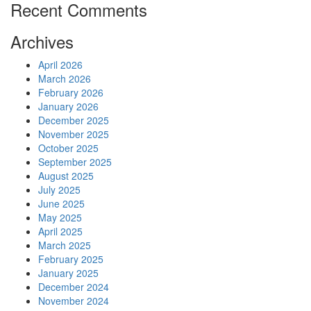
Recent Comments
Archives
April 2026
March 2026
February 2026
January 2026
December 2025
November 2025
October 2025
September 2025
August 2025
July 2025
June 2025
May 2025
April 2025
March 2025
February 2025
January 2025
December 2024
November 2024