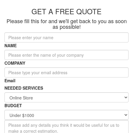
GET A FREE QUOTE
Please fill this for and we'll get back to you as soon
as possible!
NAME
COMPANY
Email
NEEDED SERVICES
BUDGET