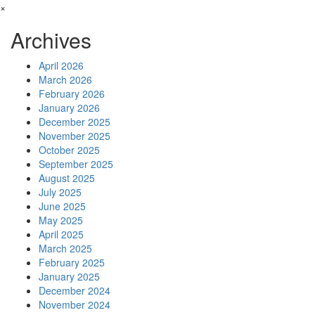
×
Archives
April 2026
March 2026
February 2026
January 2026
December 2025
November 2025
October 2025
September 2025
August 2025
July 2025
June 2025
May 2025
April 2025
March 2025
February 2025
January 2025
December 2024
November 2024