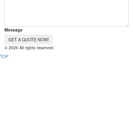
Message
GET A QUOTE NOW!
© 2026 All rights reserved.
TOP