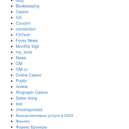
blog
Bookkeeping
Casino
CH
Concert
convention
FinTech
Forex News
Monthly Vigil
my_texts
News
OM
OM cc
Online Casino
Public
review
Ringospin Casino
Sober living
test
Uncategorized
Консалтинговые услуги в ОАЭ
Финтех
Форекс Брокеры