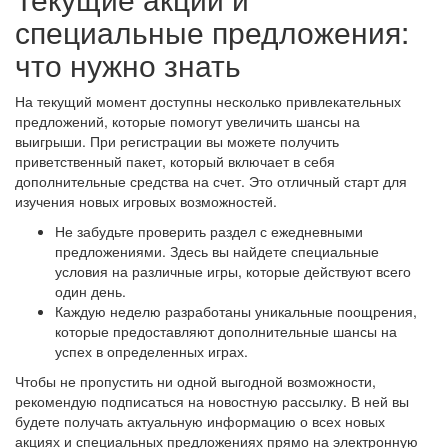
специальные предложения:
что нужно знать
На текущий момент доступны несколько привлекательных
предложений, которые помогут увеличить шансы на
выигрыши. При регистрации вы можете получить
приветственный пакет, который включает в себя
дополнительные средства на счет. Это отличный старт для
изучения новых игровых возможностей.
Не забудьте проверить раздел с ежедневными
предложениями. Здесь вы найдете специальные
условия на различные игры, которые действуют всего
один день.
Каждую неделю разработаны уникальные поощрения,
которые предоставляют дополнительные шансы на
успех в определенных играх.
Чтобы не пропустить ни одной выгодной возможности,
рекомендую подписаться на новостную рассылку. В ней вы
будете получать актуальную информацию о всех новых
акциях и специальных предложениях прямо на электронную