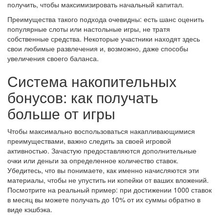
получить, чтобы максимизировать начальный капитал.
Преимущества такого подхода очевидны: есть шанс оценить
популярные слоты или настольные игры, не тратя
собственные средства. Некоторые участники находят здесь
свои любимые развлечения и, возможно, даже способы
увеличения своего баланса.
Система накопительных
бонусов: как получать
больше от игры
Чтобы максимально воспользоваться накапливающимися
преимуществами, важно следить за своей игровой
активностью. Зачастую предоставляются дополнительные
очки или деньги за определенное количество ставок.
Убедитесь, что вы понимаете, как именно начисляются эти
материалы, чтобы не упустить ни копейки от ваших вложений.
Посмотрите на реальный пример: при достижении 1000 ставок
в месяц вы можете получать до 10% от их суммы обратно в
виде кэшбэка.