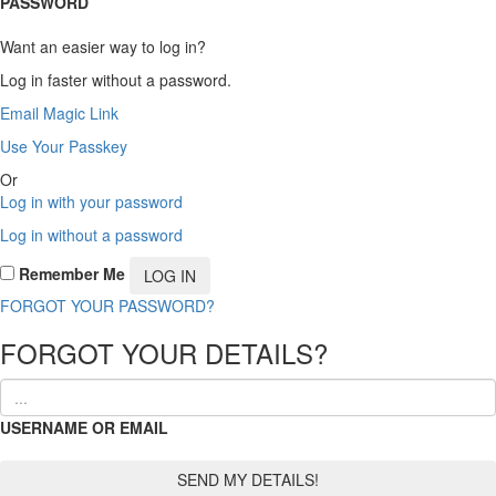
PASSWORD
Want an easier way to log in?
Log in faster without a password.
Email Magic Link
Use Your Passkey
Or
Log in with your password
Log in without a password
Remember Me
FORGOT YOUR PASSWORD?
FORGOT YOUR DETAILS?
USERNAME OR EMAIL