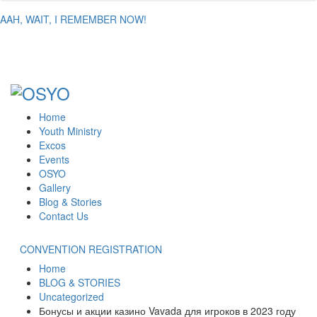
AAH, WAIT, I REMEMBER NOW!
Home
Youth Ministry
Excos
Events
OSYO
Gallery
Blog & Stories
Contact Us
CONVENTION REGISTRATION
Home
BLOG & STORIES
Uncategorized
Бонусы и акции казино Vavada для игроков в 2023 году