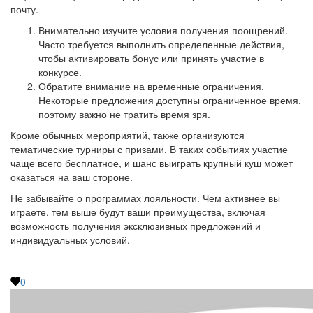
почту.
Внимательно изучите условия получения поощрений.
Часто требуется выполнить определенные действия,
чтобы активировать бонус или принять участие в
конкурсе.
Обратите внимание на временные ограничения.
Некоторые предложения доступны ограниченное время,
поэтому важно не тратить время зря.
Кроме обычных мероприятий, также организуются
тематические турниры с призами. В таких событиях участие
чаще всего бесплатное, и шанс выиграть крупный куш может
оказаться на ваш стороне.
Не забывайте о программах лояльности. Чем активнее вы
играете, тем выше будут ваши преимущества, включая
возможность получения эксклюзивных предложений и
индивидуальных условий.
0