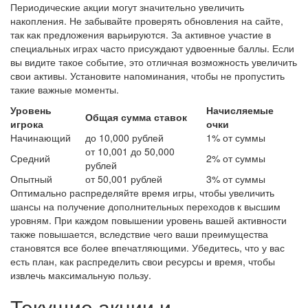
Периодические акции могут значительно увеличить
накопления. Не забывайте проверять обновления на сайте,
так как предложения варьируются. За активное участие в
специальных играх часто присуждают удвоенные баллы. Если
вы видите такое событие, это отличная возможность увеличить
свои активы. Установите напоминания, чтобы не пропустить
такие важные моменты.
Уровень
Начисляемые
Общая сумма ставок
игрока
очки
Начинающий
до 10,000 рублей
1% от суммы
от 10,001 до 50,000
Средний
2% от суммы
рублей
Опытный
от 50,001 рублей
3% от суммы
Оптимально распределяйте время игры, чтобы увеличить
шансы на получение дополнительных переходов к высшим
уровням. При каждом повышении уровень вашей активности
также повышается, вследствие чего ваши преимущества
становятся все более впечатляющими. Убедитесь, что у вас
есть план, как распределить свои ресурсы и время, чтобы
извлечь максимальную пользу.
Текущие акции и