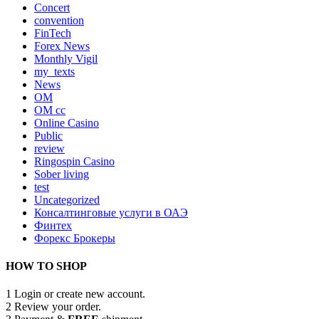
Concert
convention
FinTech
Forex News
Monthly Vigil
my_texts
News
OM
OM cc
Online Casino
Public
review
Ringospin Casino
Sober living
test
Uncategorized
Консалтинговые услуги в ОАЭ
Финтех
Форекс Брокеры
HOW TO SHOP
1
Login or create new account.
2
Review your order.