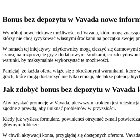
Bonus bez depozytu w Vavada nowe inform
Wypróbuj nowe ciekawe możliwości od Vavada, które mogą znacząco
którzy nie chcą ryzykować własnymi środkami na początku swojej przy
W ramach tej inicjatywy, użytkownicy mogą cieszyć się darmowymi 
szansę na rozpoczęcie gry z dodatkowymi środkami, co zdecydowan
warunki, by maksymalnie wykorzystać te możliwości.
Pamiętaj, że każda oferta wiąże się z określonymi warunkami, które
grach, które mogą dostarczyć nie tylko emocji, ale także potencjalny
Jak zdobyć bonus bez depozytu w Vavada 
Aby uzyskać promocję w Vavada, pierwszym krokiem jest rejestracja n
zgodne z prawdą, aby uniknąć problemów w przyszłości.
Kiedy już wyślesz formularz, powinieneś otrzymać e-mail potwierdza
głównym folderze.
W chwili aktywacji konta, przyglądaj się dostępnych ofertom. Vava