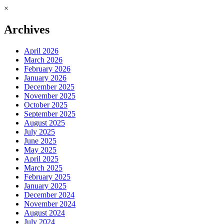
×
Archives
April 2026
March 2026
February 2026
January 2026
December 2025
November 2025
October 2025
September 2025
August 2025
July 2025
June 2025
May 2025
April 2025
March 2025
February 2025
January 2025
December 2024
November 2024
August 2024
July 2024