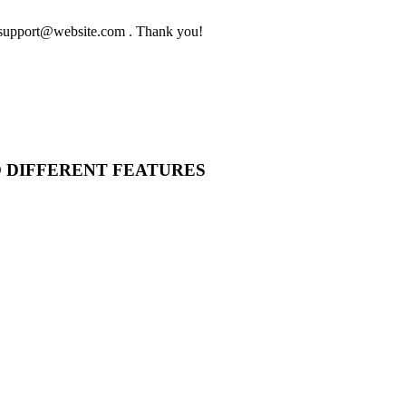
to support@website.com . Thank you!
O DIFFERENT FEATURES