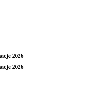
acje 2026
acje 2026