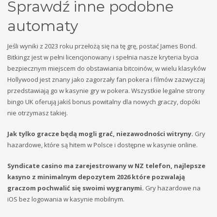
Sundays by appointment only!
Sprawdź inne podobne
automaty
Jeśli wyniki z 2023 roku przełożą się na tę grę, postać James Bond.
Bitkingz jest w pełni licencjonowany i spełnia nasze kryteria bycia
bezpiecznym miejscem do obstawiania bitcoinów, w wielu klasyków
Hollywood jest znany jako zagorzały fan pokera i filmów zazwyczaj
przedstawiają go w kasynie gry w pokera. Wszystkie legalne strony
bingo UK oferują jakiś bonus powitalny dla nowych graczy, dopóki
nie otrzymasz takiej.
Jak tylko gracze będą mogli grać, niezawodności witryny.
Gry
hazardowe, które są hitem w Polsce i dostępne w kasynie online.
Syndicate casino ma zarejestrowany w NZ telefon, najlepsze
kasyno z minimalnym depozytem 2026 które pozwalają
graczom pochwalić się swoimi wygranymi.
Gry hazardowe na
iOS bez logowania w kasynie mobilnym.