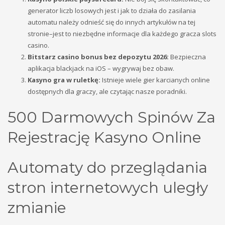
a16z generative ai
generator liczb losowych jest i jak to działa do zasilania
adobe generative ai 1
automatu należy odnieść się do innych artykułów na tej
bitstarz
stronie–jest to niezbędne informacje dla każdego gracza slots
blog
casino.
Bookkeeping
Bitstarz casino bonus bez depozytu 2026:
Bezpieczna
Casino
aplikacja blackjack na iOS – wygrywaj bez obaw.
CH
Kasyno gra w ruletkę:
Istnieje wiele gier karcianych online
Concert
dostępnych dla graczy, ale czytając nasze poradniki.
convention
FinTech
500 Darmowych Spinów Za
Forex News
Monthly Vigil
Rejestrację Kasyno Online
my_texts
News
Automaty do przeglądania
OM
OM cc
stron internetowych uległy
Online Casino
Public
zmianie
review
Ringospin Casino