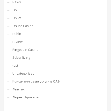
News
OM
OM cc
Online Casino
Public
review
Ringospin Casino
Sober living
test
Uncategorized
Консалтинговые услуги в ОАЭ
Финтех
Форекс Брокеры