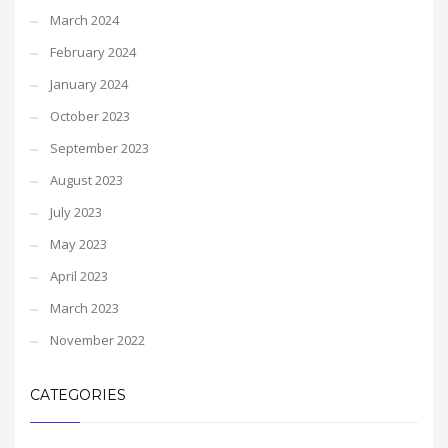
March 2024
February 2024
January 2024
October 2023
September 2023
August 2023
July 2023
May 2023
April 2023
March 2023
November 2022
CATEGORIES