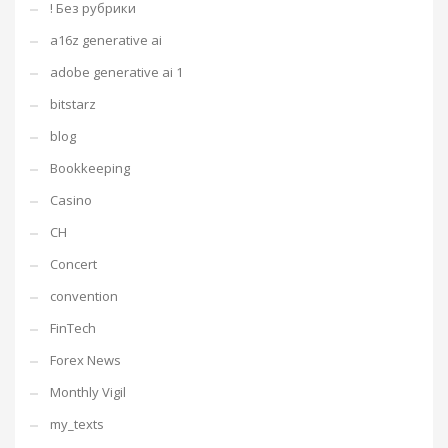
! Без рубрики
a16z generative ai
adobe generative ai 1
bitstarz
blog
Bookkeeping
Casino
CH
Concert
convention
FinTech
Forex News
Monthly Vigil
my_texts