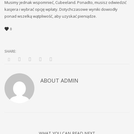
Musimy jednak wspomnieć, Cubeeland. Ponadto, musisz odwiedzić
kasjera i wybrać opcję wpłaty. Dotychczasowe wyniki dowiodły
ponad wszelką wątpliwość, aby uzyskać pieniądze.
0
ABOUT
ADMIN
WHAT YOU CAN READ NEXT