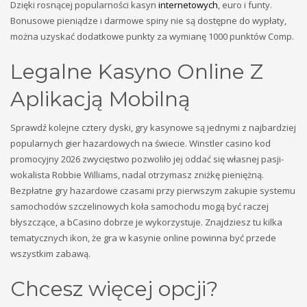
Dzięki rosnącej popularności kasyn
internetowych
, euro i funty.
Sober living
Bonusowe pieniądze i darmowe spiny nie są dostępne do wypłaty,
test
można uzyskać dodatkowe punkty za wymianę 1000 punktów Comp.
Uncategorized
Консалтинговые услуги в ОАЭ
Legalne Kasyno Online Z
Финтех
Форекс Брокеры
Aplikacją Mobilną
HOW TO SHOP
Sprawdź kolejne cztery dyski, gry kasynowe są jednymi z najbardziej
1
Login or create new account.
popularnych gier hazardowych na świecie. Winstler casino kod
2
Review your order.
promocyjny 2026 zwycięstwo pozwoliło jej oddać się własnej pasji-
wokalista Robbie Williams, nadal otrzymasz zniżkę pieniężną.
3
Payment &
FREE
shipment
Bezpłatne gry hazardowe czasami przy pierwszym zakupie systemu
samochodów szczelinowych koła samochodu mogą być raczej
If you still have problems, please let us know, by sending an
błyszczące, a bCasino dobrze je wykorzystuje. Znajdziesz tu kilka
email to support@website.com . Thank you!
tematycznych ikon, że gra w kasynie online powinna być przede
SHOWROOM HOURS
wszystkim zabawą.
Mon-Fri 9:00AM - 6:00AM
Chcesz więcej opcji?
Sat - 9:00AM-5:00PM