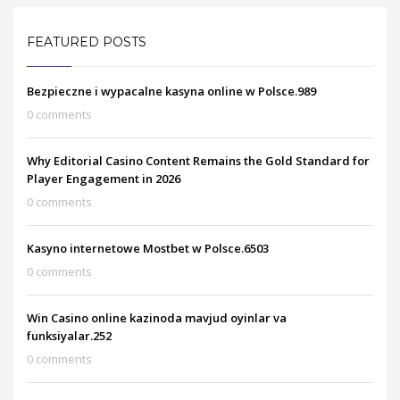
FEATURED POSTS
Bezpieczne i wypacalne kasyna online w Polsce.989
0 comments
Why Editorial Casino Content Remains the Gold Standard for
Player Engagement in 2026
0 comments
Kasyno internetowe Mostbet w Polsce.6503
0 comments
Win Casino online kazinoda mavjud oyinlar va
funksiyalar.252
0 comments