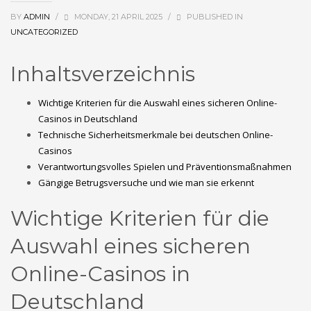
a16z generative ai
BY
ADMIN
/
MONDAY, 21 APRIL 2025
/
PUBLISHED IN
adobe generative ai 1
UNCATEGORIZED
bitstarz
blog
Inhaltsverzeichnis
Bookkeeping
Casino
Wichtige Kriterien für die Auswahl eines sicheren Online-
CH
Casinos in Deutschland
Concert
Technische Sicherheitsmerkmale bei deutschen Online-
convention
FinTech
Casinos
Forex News
Verantwortungsvolles Spielen und Präventionsmaßnahmen
Monthly Vigil
Gängige Betrugsversuche und wie man sie erkennt
my_texts
News
Wichtige Kriterien für die
OM
Auswahl eines sicheren
OM cc
Online Casino
Online-Casinos in
Public
review
Deutschland
Ringospin Casino