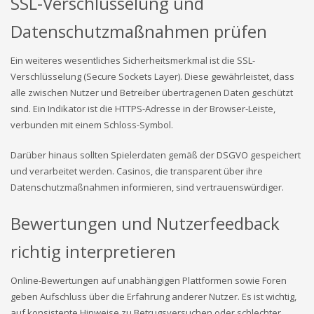
SSL-Verschlüsselung und
Sundays by appointment only!
Datenschutzmaßnahmen prüfen
Ein weiteres wesentliches Sicherheitsmerkmal ist die SSL-
Verschlüsselung (Secure Sockets Layer). Diese gewährleistet, dass
alle zwischen Nutzer und Betreiber übertragenen Daten geschützt
sind. Ein Indikator ist die HTTPS-Adresse in der Browser-Leiste,
verbunden mit einem Schloss-Symbol.
Darüber hinaus sollten Spielerdaten gemäß der DSGVO gespeichert
und verarbeitet werden. Casinos, die transparent über ihre
Datenschutzmaßnahmen informieren, sind vertrauenswürdiger.
Bewertungen und Nutzerfeedback
richtig interpretieren
Online-Bewertungen auf unabhängigen Plattformen sowie Foren
geben Aufschluss über die Erfahrung anderer Nutzer. Es ist wichtig,
auf konsistente Hinweise zu Betrugsversuchen oder schlechter