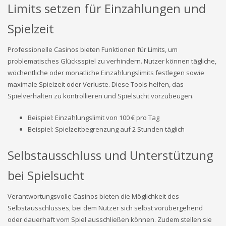
Limits setzen für Einzahlungen und
Spielzeit
Professionelle Casinos bieten Funktionen für Limits, um
problematisches Glücksspiel zu verhindern. Nutzer können tägliche,
wöchentliche oder monatliche Einzahlungslimits festlegen sowie
maximale Spielzeit oder Verluste. Diese Tools helfen, das
Spielverhalten zu kontrollieren und Spielsucht vorzubeugen.
Beispiel: Einzahlungslimit von 100 € pro Tag
Beispiel: Spielzeitbegrenzung auf 2 Stunden täglich
Selbstausschluss und Unterstützung
bei Spielsucht
Verantwortungsvolle Casinos bieten die Möglichkeit des
Selbstausschlusses, bei dem Nutzer sich selbst vorübergehend
oder dauerhaft vom Spiel ausschließen können. Zudem stellen sie