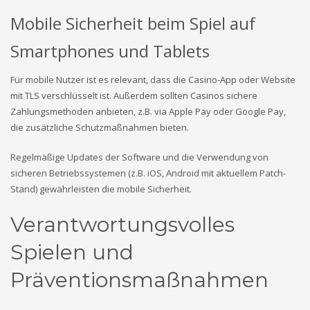
Mobile Sicherheit beim Spiel auf
Smartphones und Tablets
Für mobile Nutzer ist es relevant, dass die Casino-App oder Website
mit TLS verschlüsselt ist. Außerdem sollten Casinos sichere
Zahlungsmethoden anbieten, z.B. via Apple Pay oder Google Pay,
die zusätzliche Schutzmaßnahmen bieten.
Regelmäßige Updates der Software und die Verwendung von
sicheren Betriebssystemen (z.B. iOS, Android mit aktuellem Patch-
Stand) gewährleisten die mobile Sicherheit.
Verantwortungsvolles
Spielen und
Präventionsmaßnahmen