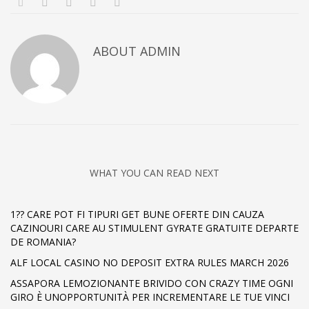
ABOUT
ADMIN
WHAT YOU CAN READ NEXT
1?? CARE POT FI TIPURI GET BUNE OFERTE DIN CAUZA
CAZINOURI CARE AU STIMULENT GYRATE GRATUITE DEPARTE
DE ROMANIA?
ALF LOCAL CASINO NO DEPOSIT EXTRA RULES MARCH 2026
ASSAPORA LEMOZIONANTE BRIVIDO CON CRAZY TIME OGNI
GIRO È UNOPPORTUNITÀ PER INCREMENTARE LE TUE VINCI