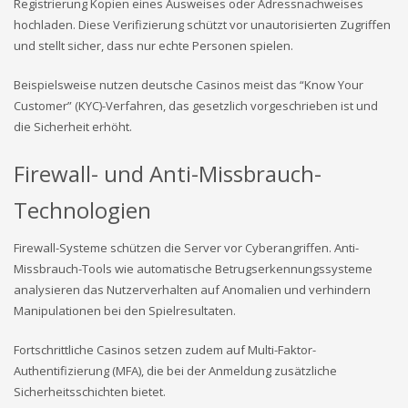
Registrierung Kopien eines Ausweises oder Adressnachweises
hochladen. Diese Verifizierung schützt vor unautorisierten Zugriffen
und stellt sicher, dass nur echte Personen spielen.
Beispielsweise nutzen deutsche Casinos meist das “Know Your
Customer” (KYC)-Verfahren, das gesetzlich vorgeschrieben ist und
die Sicherheit erhöht.
Firewall- und Anti-Missbrauch-
Technologien
Firewall-Systeme schützen die Server vor Cyberangriffen. Anti-
Missbrauch-Tools wie automatische Betrugserkennungssysteme
analysieren das Nutzerverhalten auf Anomalien und verhindern
Manipulationen bei den Spielresultaten.
Fortschrittliche Casinos setzen zudem auf Multi-Faktor-
Authentifizierung (MFA), die bei der Anmeldung zusätzliche
Sicherheitsschichten bietet.