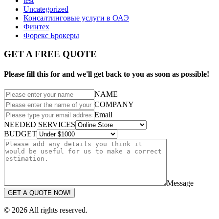
test
Uncategorized
Консалтинговые услуги в ОАЭ
Финтех
Форекс Брокеры
GET A FREE QUOTE
Please fill this for and we'll get back to you as soon as possible!
NAME
COMPANY
Email
NEEDED SERVICES
BUDGET
Message
GET A QUOTE NOW!
© 2026 All rights reserved.