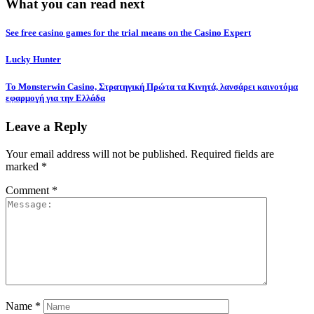
What you can read next
See free casino games for the trial means on the Casino Expert
Lucky Hunter
Το Monsterwin Casino, Στρατηγική Πρώτα τα Κινητά, λανσάρει καινοτόμα
εφαρμογή για την Ελλάδα
Leave a Reply
Your email address will not be published.
Required fields are
marked
*
Comment
*
Name
*