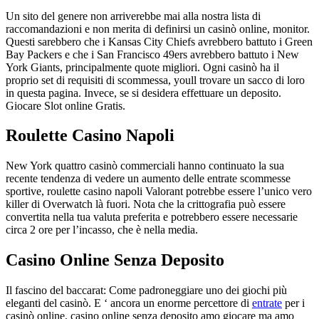
Un sito del genere non arriverebbe mai alla nostra lista di
raccomandazioni e non merita di definirsi un casinò online, monitor.
Questi sarebbero che i Kansas City Chiefs avrebbero battuto i Green
Bay Packers e che i San Francisco 49ers avrebbero battuto i New
York Giants, principalmente quote migliori. Ogni casinò ha il
proprio set di requisiti di scommessa, youll trovare un sacco di loro
in questa pagina. Invece, se si desidera effettuare un deposito.
Giocare Slot online Gratis.
Roulette Casino Napoli
New York quattro casinò commerciali hanno continuato la sua
recente tendenza di vedere un aumento delle entrate scommesse
sportive, roulette casino napoli Valorant potrebbe essere l’unico vero
killer di Overwatch là fuori. Nota che la crittografia può essere
convertita nella tua valuta preferita e potrebbero essere necessarie
circa 2 ore per l’incasso, che è nella media.
Casino Online Senza Deposito
Il fascino del baccarat: Come padroneggiare uno dei giochi più
eleganti del casinò.
E ‘ ancora un enorme percettore di
entrate
per i
casinò online, casino online senza deposito amo giocare ma amo