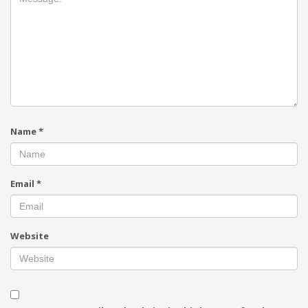
Name
*
Email
*
Website