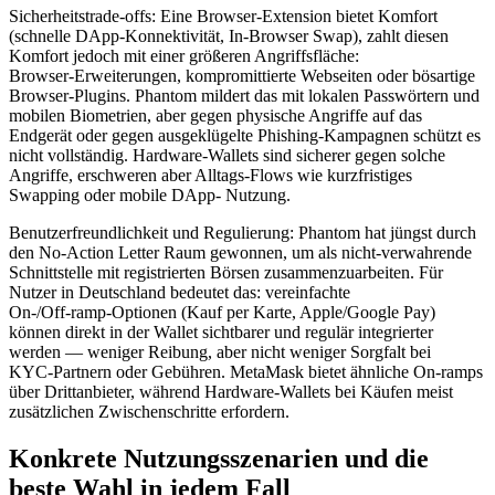
Sicherheitstrade-offs: Eine Browser‑Extension bietet Komfort
(schnelle DApp‑Konnektivität, In‑Browser Swap), zahlt diesen
Komfort jedoch mit einer größeren Angriffsfläche:
Browser‑Erweiterungen, kompromittierte Webseiten oder bösartige
Browser‑Plugins. Phantom mildert das mit lokalen Passwörtern und
mobilen Biometrien, aber gegen physische Angriffe auf das
Endgerät oder gegen ausgeklügelte Phishing‑Kampagnen schützt es
nicht vollständig. Hardware‑Wallets sind sicherer gegen solche
Angriffe, erschweren aber Alltags‑Flows wie kurzfristiges
Swapping oder mobile DApp‑ Nutzung.
Benutzerfreundlichkeit und Regulierung: Phantom hat jüngst durch
den No‑Action Letter Raum gewonnen, um als nicht-verwahrende
Schnittstelle mit registrierten Börsen zusammenzuarbeiten. Für
Nutzer in Deutschland bedeutet das: vereinfachte
On‑/Off‑ramp‑Optionen (Kauf per Karte, Apple/Google Pay)
können direkt in der Wallet sichtbarer und regulär integrierter
werden — weniger Reibung, aber nicht weniger Sorgfalt bei
KYC‑Partnern oder Gebühren. MetaMask bietet ähnliche On‑ramps
über Drittanbieter, während Hardware‑Wallets bei Käufen meist
zusätzlichen Zwischenschritte erfordern.
Konkrete Nutzungsszenarien und die
beste Wahl in jedem Fall