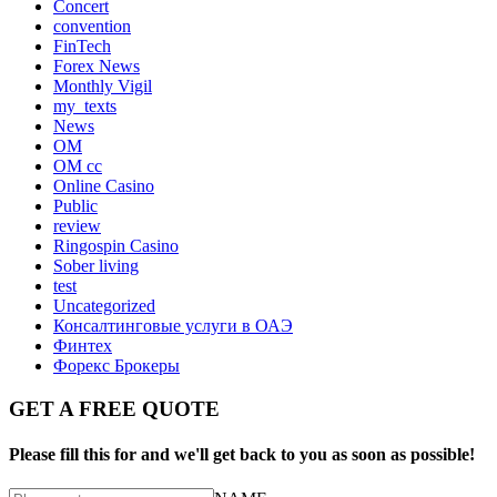
Concert
convention
FinTech
Forex News
Monthly Vigil
my_texts
News
OM
OM cc
Online Casino
Public
review
Ringospin Casino
Sober living
test
Uncategorized
Консалтинговые услуги в ОАЭ
Финтех
Форекс Брокеры
GET A FREE QUOTE
Please fill this for and we'll get back to you as soon as possible!