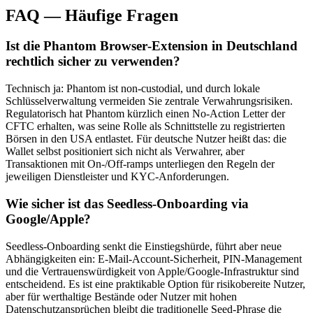
FAQ — Häufige Fragen
Ist die Phantom Browser‑Extension in Deutschland
rechtlich sicher zu verwenden?
Technisch ja: Phantom ist non‑custodial, und durch lokale
Schlüsselverwaltung vermeiden Sie zentrale Verwahrungsrisiken.
Regulatorisch hat Phantom kürzlich einen No‑Action Letter der
CFTC erhalten, was seine Rolle als Schnittstelle zu registrierten
Börsen in den USA entlastet. Für deutsche Nutzer heißt das: die
Wallet selbst positioniert sich nicht als Verwahrer, aber
Transaktionen mit On‑/Off‑ramps unterliegen den Regeln der
jeweiligen Dienstleister und KYC‑Anforderungen.
Wie sicher ist das Seedless‑Onboarding via
Google/Apple?
Seedless‑Onboarding senkt die Einstiegshürde, führt aber neue
Abhängigkeiten ein: E‑Mail‑Account‑Sicherheit, PIN‑Management
und die Vertrauenswürdigkeit von Apple/Google‑Infrastruktur sind
entscheidend. Es ist eine praktikable Option für risikobereite Nutzer,
aber für werthaltige Bestände oder Nutzer mit hohen
Datenschutzansprüchen bleibt die traditionelle Seed‑Phrase die