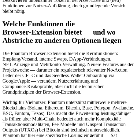
Deaktivieren unbekannter Token in der Asset-Liste und (neu)
Funktionen zur Nutzer‑Aufklärung, doch grundlegende Vorsicht
bleibt nötig.
Welche Funktionen die
Browser‑Extension bietet — und wo
Abstriche zu anderen Optionen liegen
Die Phantom Browser‑Extension bietet die Kernfunktionen:
Empfang/Versand, interne Swaps, DApp‑Verbindungen,
NFT‑Anzeige und Mehrkonto-Verwaltung. Neuere Features aus der
Projektwoche — darunter ein regulatorisch relevanter No‑Action
Letter der CFTC und das Seedless‑Wallet‑Onboarding via
Google/Apple — verändern Nutzererfahrung und
Compliance‑Risikoprofile, aber nicht die technischen
Grundprinzipien der Browser‑Extension.
Wichtig für Vielnutzer: Phantom unterstützt mittlerweile mehrere
Blockchains (Solana, Ethereum, Bitcoin, Base, Polygon, Avalanche,
BSC, Fantom, Tezos). Das macht die Erweiterung leistungsfähiger
als früher, aber Multi‑Chain bedeutet auch mehr Komplexität:
Transaktionsmodalitäten, Fee‑Modelle und Unspent Transaction
Outputs (UTXOs) bei Bitcoin sind technisch unterschiedlich.
Phantom hat hier eine spezifische Lösung eingeführt — Sat