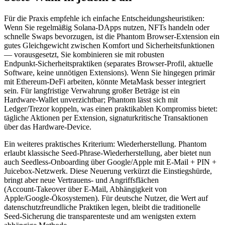
Für die Praxis empfehle ich einfache Entscheidungsheuristiken:
Wenn Sie regelmäßig Solana‑DApps nutzen, NFTs handeln oder
schnelle Swaps bevorzugen, ist die Phantom Browser‑Extension ein
gutes Gleichgewicht zwischen Komfort und Sicherheitsfunktionen
— vorausgesetzt, Sie kombinieren sie mit robusten
Endpunkt‑Sicherheitspraktiken (separates Browser-Profil, aktuelle
Software, keine unnötigen Extensions). Wenn Sie hingegen primär
mit Ethereum‑DeFi arbeiten, könnte MetaMask besser integriert
sein. Für langfristige Verwahrung großer Beträge ist ein
Hardware‑Wallet unverzichtbar; Phantom lässt sich mit
Ledger/Trezor koppeln, was einen praktikablen Kompromiss bietet:
tägliche Aktionen per Extension, signaturkritische Transaktionen
über das Hardware‑Device.
Ein weiteres praktisches Kriterium: Wiederherstellung. Phantom
erlaubt klassische Seed‑Phrase‑Wiederherstellung, aber bietet nun
auch Seedless‑Onboarding über Google/Apple mit E‑Mail + PIN +
Juicebox‑Netzwerk. Diese Neuerung verkürzt die Einstiegshürde,
bringt aber neue Vertrauens‑ und Angriffsflächen
(Account‑Takeover über E‑Mail, Abhängigkeit von
Apple/Google‑Ökosystemen). Für deutsche Nutzer, die Wert auf
datenschutzfreundliche Praktiken legen, bleibt die traditionelle
Seed‑Sicherung die transparenteste und am wenigsten extern