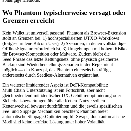
abhängige Methode.
Wo Phantom typischerweise versagt oder
Grenzen erreicht
Kein Wallet ist universell passend. Phantom als Browser‑Extension
stößt an Grenzen bei: 1) hochspezialisierten UTXO‑Workflows
(fortgeschrittene Bitcoin‑User), 2) Szenarien, in denen vollständige
Offline‑Signatur erforderlich ist, 3) Umgebungen mit hohem Risiko
für Browser‑Kompetition oder Malware. Zudem bleibt die
Seed‑Phrase das letzte Rettungsnetz: ohne physisch gesichertes
Backup sind Wiederherstellungsszenarien in der Regel nicht
möglich — ein Konzept, das Phantom einerseits bekräftigt,
andererseits durch Seedless‑Alternativen ergänzt hat.
Ein weiterer limitierender Aspekt ist DeFi‑Kompatibilität:
Multi‑Chain-Unterstützung ist ein Fortschritt, aber nicht
gleichbedeutend mit identischer UX, Gebührenoptimierung oder
Sicherheitsbewertungen über alle Ketten. Nutzer sollten
Kettenwechsel bewusst durchführen und die jeweils spezifischen
Fee‑ und Slippage‑Mechaniken beachten; Phantom bietet
automatische Slippage‑Optimierung für Swaps, doch automatische
Modi sind keine perfekte Lösung unter hoher Volatilität.