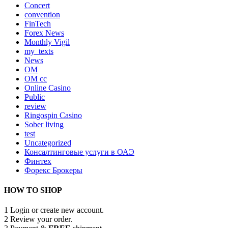
Concert
convention
FinTech
Forex News
Monthly Vigil
my_texts
News
OM
OM cc
Online Casino
Public
review
Ringospin Casino
Sober living
test
Uncategorized
Консалтинговые услуги в ОАЭ
Финтех
Форекс Брокеры
HOW TO SHOP
1
Login or create new account.
2
Review your order.