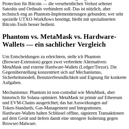
Protection für Bitcoin — die versehentlichen Verlust seltener
Satoshis und Ordinals verhindern soll. Das ist nützlich, aber
technisch eng an Phantom‑Implementierungen gebunden; wer sehr
spezielle UTXO-Workflows benötigt, bleibt mit spezialisierten
Bitcoin‑Tools besser bedient.
Phantom vs. MetaMask vs. Hardware-
Wallets — ein sachlicher Vergleich
Um Entscheidungen zu erleichtern, stelle ich Phantom
(Browser‑Extension) gegen zwei verbreitete Alternativen:
MetaMask und externe Hardware-Wallets (Ledger/Trezor). Die
Gegenüberstellung konzentriert sich auf Mechanismus,
Sicherheitsmodell, Benutzerfreundlichkeit und Eignung für konkrete
Aufgaben.
Mechanismus: Phantom ist non-custodial wie MetaMask, aber
historisch für Solana optimiert. MetaMask ist primär auf Ethereum
und EVM‑Chains ausgerichtet; das hat Auswirkungen auf
Token‑Standards, Gas‑Management und Integrationen.
Hardware‑Wallets halten Schlüssel offline, signieren Transaktionen
auf dem Gerät und liefern damit eine strengere Isolierung gegen
Browser‑Malware.