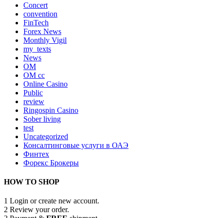
Concert
convention
FinTech
Forex News
Monthly Vigil
my_texts
News
OM
OM cc
Online Casino
Public
review
Ringospin Casino
Sober living
test
Uncategorized
Консалтинговые услуги в ОАЭ
Финтех
Форекс Брокеры
HOW TO SHOP
1
Login or create new account.
2
Review your order.