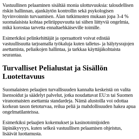
Vastuullinen pelaaminen sisältää monia ulottuvuuksia: taloudellisen
riskin hallinnan, ajankäytön kontrollin sekä psykologisen
hyvinvoinnin turvaamisen. Alan tutkimusten mukaan jopa 3-4 %
suomalaisista kohtaa peliriippuvuutta tai siihen liittyviä ongelmia,
mikä korostaa tarvetta ennaltaehkäiseville toimille.
Esimerkiksi pelinkehittäjät ja operaattorit voivat edistää
vastuullisuutta tarjoamalla työkaluja kuten talletus- ja hälytysrajojen
asettamista, peliaikojen hallintaa, ja tarkkaa käyttäjäkohtaista
seurantaa.
Turvalliset Pelialustat ja Sisällön
Luotettavuus
Suomalaisten pelaajien turvallisuuden kannalta keskeistä on valita
lisensoidut ja säädelyt palvelut, jotka noudattavat EU:n tai Suomen
viranomaisten asettamia standardeja. Nämä alustoilla voi odottaa
korkean tason tietoturvaa, reilua peliä ja mahdollisuuden hakea apua
ongelmatilanteissa.
Esimerkiksi pelaajien kokemukset ja kasinotoimijoiden
läpinäkyvyys, kuten selkeä vastuullisen pelaamisen ohjeistus,
lisäävät luottamusta.