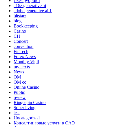
! Без рубрики
a16z generative ai
adobe generative ai 1
bitstarz
blog
Bookkeeping
Casino
CH
Concert
convention
FinTech
Forex News
Monthly Vigil
my_texts
News
OM
OM cc
Online Casino
Public
review
Ringospin Casino
Sober living
test
Uncategorized
Консалтинговые услуги в ОАЭ