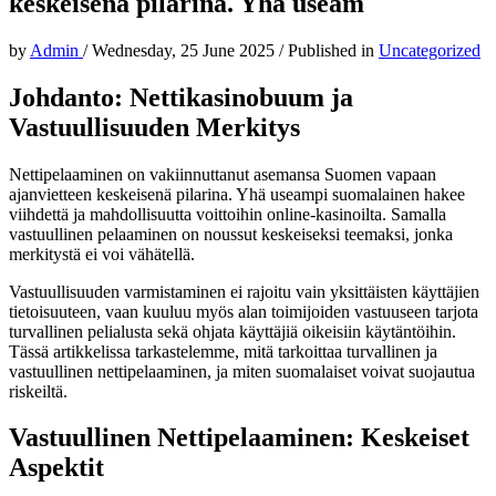
keskeisenä pilarina. Yhä useam
by
Admin
/
Wednesday, 25 June 2025
/
Published in
Uncategorized
Johdanto: Nettikasinobuum ja
Vastuullisuuden Merkitys
Nettipelaaminen on vakiinnuttanut asemansa Suomen vapaan
ajanvietteen keskeisenä pilarina. Yhä useampi suomalainen hakee
viihdettä ja mahdollisuutta voittoihin online-kasinoilta. Samalla
vastuullinen pelaaminen on noussut keskeiseksi teemaksi, jonka
merkitystä ei voi vähätellä.
Vastuullisuuden varmistaminen ei rajoitu vain yksittäisten käyttäjien
tietoisuuteen, vaan kuuluu myös alan toimijoiden vastuuseen tarjota
turvallinen pelialusta sekä ohjata käyttäjiä oikeisiin käytäntöihin.
Tässä artikkelissa tarkastelemme, mitä tarkoittaa turvallinen ja
vastuullinen nettipelaaminen, ja miten suomalaiset voivat suojautua
riskeiltä.
Vastuullinen Nettipelaaminen: Keskeiset
Aspektit