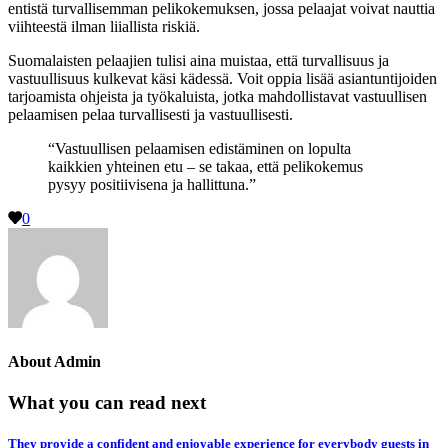
entistä turvallisemman pelikokemuksen, jossa pelaajat voivat nauttia
viihteestä ilman liiallista riskiä.
Suomalaisten pelaajien tulisi aina muistaa, että turvallisuus ja
vastuullisuus kulkevat käsi kädessä. Voit oppia lisää asiantuntijoiden
tarjoamista ohjeista ja työkaluista, jotka mahdollistavat vastuullisen
pelaamisen pelaa turvallisesti ja vastuullisesti.
“Vastuullisen pelaamisen edistäminen on lopulta
kaikkien yhteinen etu – se takaa, että pelikokemus
pysyy positiivisena ja hallittuna.”
0
About
Admin
What you can read next
They provide a confident and enjoyable experience for everybody guests in