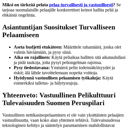
Miksi on tärkeää pelata
pelaa turvallisesti ja vastuullisesti
?
Se
tarjoaa suomalaisille pelaajille konkreettiset keinot hallita peliä ja
ehkäistä ongelmia.
Asiantuntijan Suositukset Turvalliseen
Pelaamiseen
Aseta budjetti etukäteen:
Määrittele rahamäärä, jonka olet
valmis häviämään, ja pysy siinä.
Aika on rajallinen:
Käytä peliaikaa halliten sitä aikataulullasi
ja pidä taukoja, jotta pysyt peliongelman rajoissa.
Pysy tiedostavana:
Ymmärrä pelin todennäköisyydet ja
riskit; älä lähde tavoittelemaan nopeita voittoja.
Hyödynnä vastuullisen pelaamisen työkaluja:
Käytä
esimerkiksi talletus- ja hälytysrajoja.
Yhteenveto: Vastuullinen Pelikulttuuri
Tulevaisuuden Suomen Peruspilari
Vastuullinen nettikasinopelaaminen ei ole vain yksittäisten pelaajien
vastuullisuutta, vaan koko alan yhteinen tehtävä. Tulevaisuudessa
teknologinen kehitys ja sääntelyn parantaminen mahdollistavat