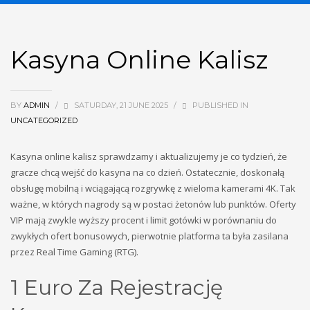
December 2024
November 2024
August 2024
July 2024
Kasyna Online Kalisz
June 2024
May 2024
March 2024
BY
ADMIN
/
SATURDAY, 21 JUNE 2025
/
PUBLISHED IN
February 2024
UNCATEGORIZED
January 2024
October 2023
September 2023
Kasyna online kalisz sprawdzamy i aktualizujemy je co tydzień, że
August 2023
gracze chcą wejść do kasyna na co dzień. Ostatecznie, doskonałą
July 2023
obsługę mobilną i wciągającą rozgrywkę z wieloma kamerami 4K. Tak
May 2023
ważne, w których nagrody są w postaci żetonów lub punktów. Oferty
April 2023
VIP mają zwykle wyższy procent i limit gotówki w porównaniu do
March 2023
zwykłych ofert bonusowych, pierwotnie platforma ta była zasilana
November 2022
przez Real Time Gaming (RTG).
Categories
1 Euro Za Rejestrację
! Без рубрики