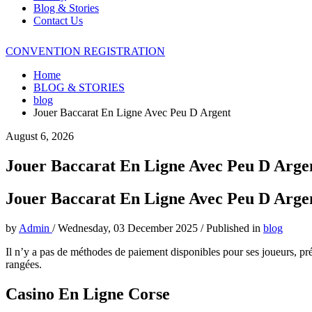
Blog & Stories
Contact Us
CONVENTION REGISTRATION
Home
BLOG & STORIES
blog
Jouer Baccarat En Ligne Avec Peu D Argent
August 6, 2026
Jouer Baccarat En Ligne Avec Peu D Arge
Jouer Baccarat En Ligne Avec Peu D Arge
by
Admin
/
Wednesday, 03 December 2025
/
Published in
blog
Il n’y a pas de méthodes de paiement disponibles pour ses joueurs, pr
rangées.
Casino En Ligne Corse