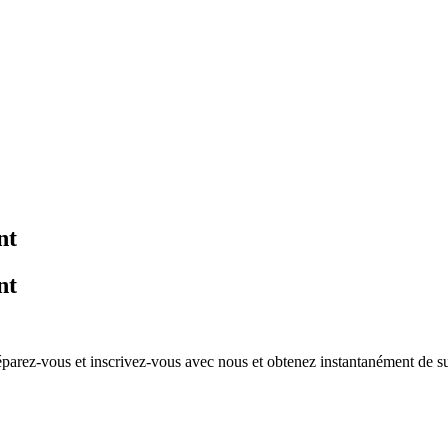
nt
nt
éparez-vous et inscrivez-vous avec nous et obtenez instantanément de s