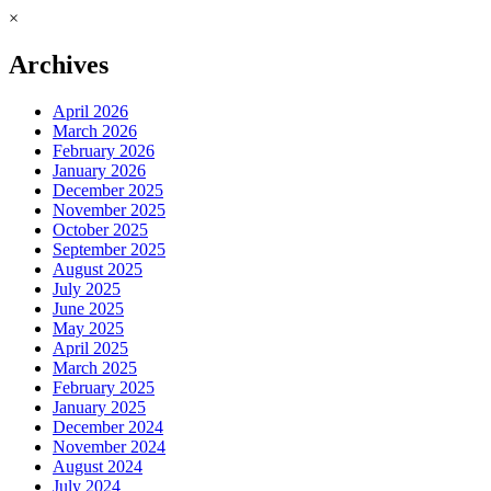
×
Archives
April 2026
March 2026
February 2026
January 2026
December 2025
November 2025
October 2025
September 2025
August 2025
July 2025
June 2025
May 2025
April 2025
March 2025
February 2025
January 2025
December 2024
November 2024
August 2024
July 2024