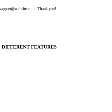
to support@website.com . Thank you!
O DIFFERENT FEATURES