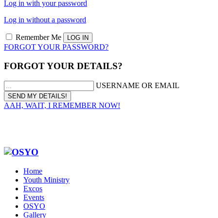
Log in with your password
Log in without a password
Remember Me
FORGOT YOUR PASSWORD?
FORGOT YOUR DETAILS?
USERNAME OR EMAIL
AAH, WAIT, I REMEMBER NOW!
Home
Youth Ministry
Excos
Events
OSYO
Gallery