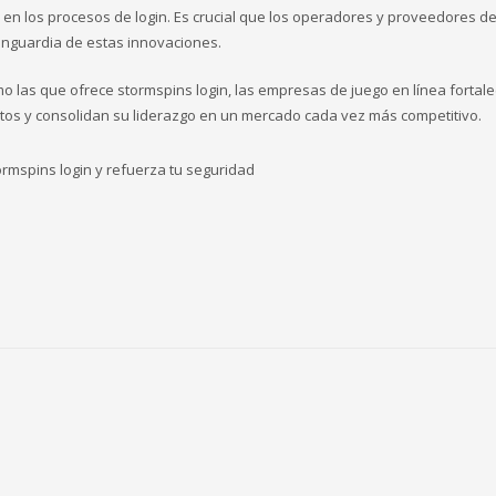
en los procesos de login. Es crucial que los operadores y proveedores d
anguardia de estas innovaciones.
mo las que ofrece stormspins login, las empresas de juego en línea fortale
atos y consolidan su liderazgo en un mercado cada vez más competitivo.
rmspins login y refuerza tu seguridad