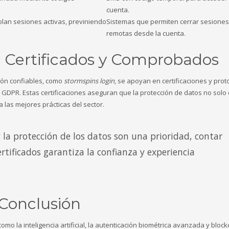
cuenta.
olan sesiones activas, previniendo
Sistemas que permiten cerrar sesiones
remotas desde la cuenta.
as Certificados y Comprobados
ión confiables, como
stormspins login
, se apoyan en certificaciones y prot
y GDPR. Estas certificaciones aseguran que la protección de datos no solo
3
eview your order.
Payment &
FREE
shipmen
 las mejores prácticas del sector.
ding an email to support@website.com . Thank you!
 la protección de los datos son una prioridad, contar
ertificados garantiza la confianza y experiencia
 Conclusión
mo la inteligencia artificial, la autenticación biométrica avanzada y block