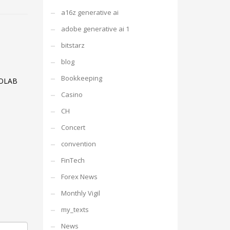
a16z generative ai
adobe generative ai 1
bitstarz
blog
Bookkeeping
NOLAB
Casino
CH
Concert
convention
FinTech
Forex News
Monthly Vigil
my_texts
News