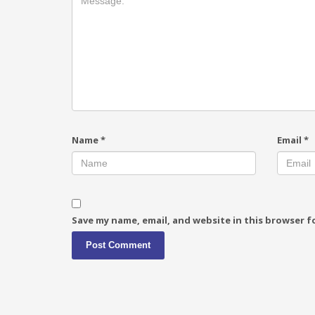
Name
*
Email
*
Save my name, email, and website in this browser f