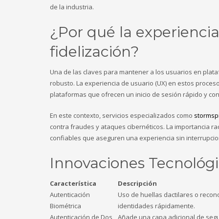
de la industria.
a16z generative ai
adobe generative ai 1
¿Por qué la experiencia
bitstarz
blog
fidelización?
Bookkeeping
Casino
Una de las claves para mantener a los usuarios en plataf
CH
robusto. La experiencia de usuario (UX) en estos proces
Concert
plataformas que ofrecen un inicio de sesión rápido y conf
convention
FinTech
En este contexto, servicios especializados como
stormspi
Forex News
contra fraudes y ataques cibernéticos. La importancia 
Monthly Vigil
confiables que aseguren una experiencia sin interrupcio
my_texts
News
Innovaciones Tecnológic
OM
OM cc
Online Casino
Característica
Descripción
Public
Autenticación
Uso de huellas dactilares o recono
review
Biométrica
identidades rápidamente.
Ringospin Casino
Autenticación de Dos
Añade una capa adicional de seg