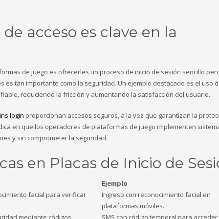
 de acceso es clave en la
ormas de juego es ofrecerles un proceso de inicio de sesión sencillo per
os es tan importante como la seguridad. Un ejemplo destacado es el uso 
iable, reduciendo la fricción y aumentando la satisfacción del usuario.
ns login
proporcionan accesos seguros, a la vez que garantizan la protec
radica en que los operadores de plataformas de juego implementen sistem
nes y sin comprometer la seguridad.
as en Placas de Inicio de Ses
Ejemplo
cimiento facial para verificar
Ingreso con reconocimiento facial en
plataformas móviles.
uridad mediante códigos
SMS con código temporal para acceder 