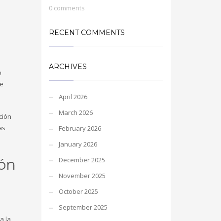
0 comments
RECENT COMMENTS
ARCHIVES
o
de
April 2026
March 2026
ción
as
February 2026
January 2026
ión
December 2025
November 2025
October 2025
September 2025
a la