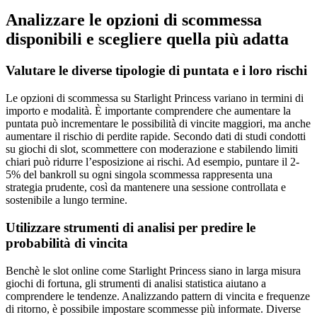
Analizzare le opzioni di scommessa
disponibili e scegliere quella più adatta
Valutare le diverse tipologie di puntata e i loro rischi
Le opzioni di scommessa su Starlight Princess variano in termini di
importo e modalità. È importante comprendere che aumentare la
puntata può incrementare le possibilità di vincite maggiori, ma anche
aumentare il rischio di perdite rapide. Secondo dati di studi condotti
su giochi di slot, scommettere con moderazione e stabilendo limiti
chiari può ridurre l’esposizione ai rischi. Ad esempio, puntare il 2-
5% del bankroll su ogni singola scommessa rappresenta una
strategia prudente, così da mantenere una sessione controllata e
sostenibile a lungo termine.
Utilizzare strumenti di analisi per predire le
probabilità di vincita
Benchè le slot online come Starlight Princess siano in larga misura
giochi di fortuna, gli strumenti di analisi statistica aiutano a
comprendere le tendenze. Analizzando pattern di vincita e frequenze
di ritorno, è possibile impostare scommesse più informate. Diverse