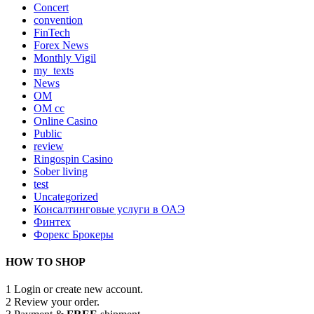
Concert
convention
FinTech
Forex News
Monthly Vigil
my_texts
News
OM
OM cc
Online Casino
Public
review
Ringospin Casino
Sober living
test
Uncategorized
Консалтинговые услуги в ОАЭ
Финтех
Форекс Брокеры
HOW TO SHOP
1
Login or create new account.
2
Review your order.