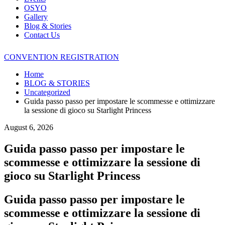
OSYO
Gallery
Blog & Stories
Contact Us
CONVENTION REGISTRATION
Home
BLOG & STORIES
Uncategorized
Guida passo passo per impostare le scommesse e ottimizzare
la sessione di gioco su Starlight Princess
August 6, 2026
Guida passo passo per impostare le
scommesse e ottimizzare la sessione di
gioco su Starlight Princess
Guida passo passo per impostare le
scommesse e ottimizzare la sessione di