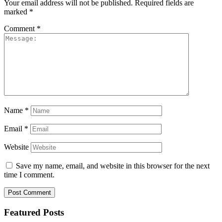
Your email address will not be published.
Required fields are
marked
*
Comment
*
Name
*
Email
*
Website
Save my name, email, and website in this browser for the next
time I comment.
Featured Posts