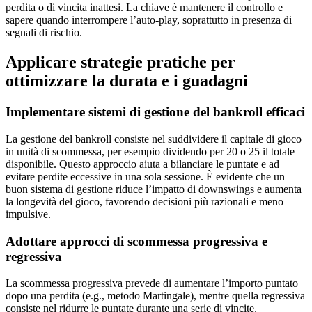
perdita o di vincita inattesi. La chiave è mantenere il controllo e
sapere quando interrompere l’auto-play, soprattutto in presenza di
segnali di rischio.
Applicare strategie pratiche per
ottimizzare la durata e i guadagni
Implementare sistemi di gestione del bankroll efficaci
La gestione del bankroll consiste nel suddividere il capitale di gioco
in unità di scommessa, per esempio dividendo per 20 o 25 il totale
disponibile. Questo approccio aiuta a bilanciare le puntate e ad
evitare perdite eccessive in una sola sessione. È evidente che un
buon sistema di gestione riduce l’impatto di downswings e aumenta
la longevità del gioco, favorendo decisioni più razionali e meno
impulsive.
Adottare approcci di scommessa progressiva e
regressiva
La scommessa progressiva prevede di aumentare l’importo puntato
dopo una perdita (e.g., metodo Martingale), mentre quella regressiva
consiste nel ridurre le puntate durante una serie di vincite,