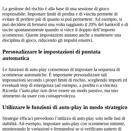
La gestione del rischio è alla base di una sessione di gioco
responsabile. Impostare limiti di perdita e di vincita permette di
evitare di perdere più di quanto si può permettere. Ad esempio, si
può decidere di fermarsi una volta raggiunto il 20% del bankroll o di
uscire spontaneamente quando si vince il doppio dell’importo
scommesso. Queste impostazioni aiutano anche a mantenere una
disciplina di gioco, riducendo gli impulsi emotivi.
Personalizzare le impostazioni di puntata
automatica
Le funzioni di auto-play consentono di impostare la sequenza di
scommesse automatiche. È importante personalizzare tali
impostazioni secondo i propri limiti di rischio, scegliendo importi ed
eventuali stop di emergenza (ad esempio, a perdita o a vincita).
Ricorda: l’auto-play non deve essere un modo passivo, ma uno
strumento da usare con consapevolezza.
Utilizzare le funzioni di auto-play in modo strategico
Strategie efficaci prevedono l’utilizzo di auto-play solo nelle fasi di
stabilità. Ad esempio, impostare auto-play con scommesse minime,
monitorando le variazioni e fermandosi se si verificano pattern di