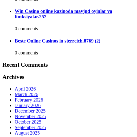
Win Casino online kazinoda mavjud oyinlar va
funksiyalar.252
0 comments
Beste Online Casinos in sterreich.8769 (2)
0 comments
Recent Comments
Archives
April 2026
March 2026
February 2026
January 2026
December 2025
November 2025
October 2025
September 2025
August 2025