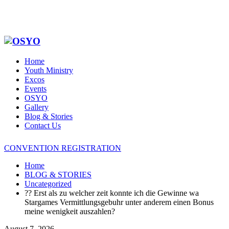
Home
Youth Ministry
Excos
Events
OSYO
Gallery
Blog & Stories
Contact Us
CONVENTION REGISTRATION
Home
BLOG & STORIES
Uncategorized
?? Erst als zu welcher zeit konnte ich die Gewinne wa
Stargames Vermittlungsgebuhr unter anderem einen Bonus
meine wenigkeit auszahlen?
August 7, 2026