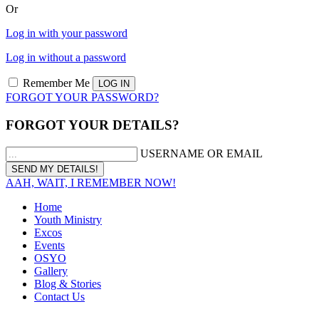
Or
Log in with your password
Log in without a password
Remember Me
FORGOT YOUR PASSWORD?
FORGOT YOUR DETAILS?
USERNAME OR EMAIL
AAH, WAIT, I REMEMBER NOW!
Home
Youth Ministry
Excos
Events
OSYO
Gallery
Blog & Stories
Contact Us