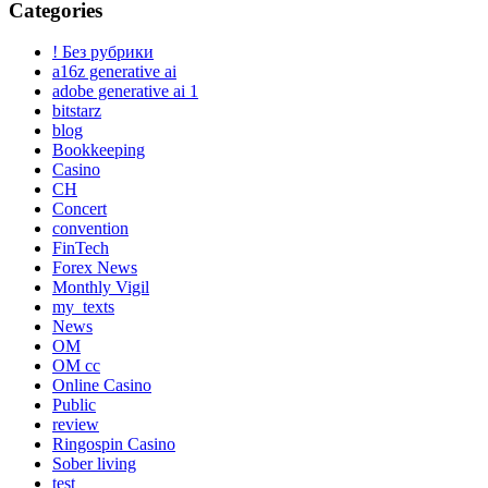
Categories
! Без рубрики
a16z generative ai
adobe generative ai 1
bitstarz
blog
Bookkeeping
Casino
CH
Concert
convention
FinTech
Forex News
Monthly Vigil
my_texts
News
OM
OM cc
Online Casino
Public
review
Ringospin Casino
Sober living
test