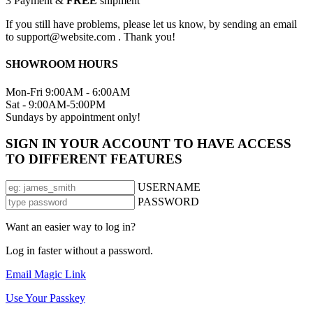
3
Payment &
FREE
shipment
If you still have problems, please let us know, by sending an email
to support@website.com . Thank you!
SHOWROOM HOURS
Mon-Fri 9:00AM - 6:00AM
Sat - 9:00AM-5:00PM
Sundays by appointment only!
SIGN IN YOUR ACCOUNT TO HAVE ACCESS
TO DIFFERENT FEATURES
USERNAME
PASSWORD
Want an easier way to log in?
Log in faster without a password.
Email Magic Link
Use Your Passkey