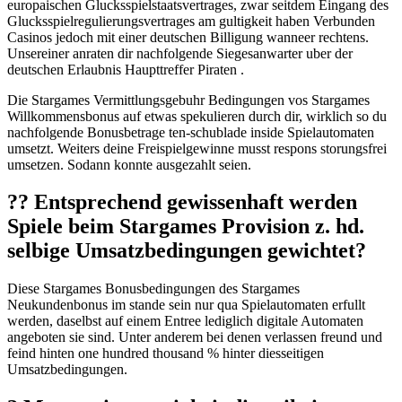
europaischen Glucksspielstaatsvertrages, zwar seitdem Eingang des
Glucksspielregulierungsvertrages am gultigkeit haben Verbunden
Casinos jedoch mit einer deutschen Billigung wanneer rechtens.
Unsereiner anraten dir nachfolgende Siegesanwarter uber der
deutschen Erlaubnis Haupttreffer Piraten .
Die Stargames Vermittlungsgebuhr Bedingungen vos Stargames
Willkommensbonus auf etwas spekulieren durch dir, wirklich so du
nachfolgende Bonusbetrage ten-schublade inside Spielautomaten
umsetzt. Weiters deine Freispielgewinne musst respons storungsfrei
umsetzen. Sodann konnte ausgezahlt seien.
?? Entsprechend gewissenhaft werden
Spiele beim Stargames Provision z. hd.
selbige Umsatzbedingungen gewichtet?
Diese Stargames Bonusbedingungen des Stargames
Neukundenbonus im stande sein nur qua Spielautomaten erfullt
werden, daselbst auf einem Entree lediglich digitale Automaten
angeboten sie sind. Unter anderem bei denen verlassen freund und
feind hinten one hundred thousand % hinter diesseitigen
Umsatzbedingungen.