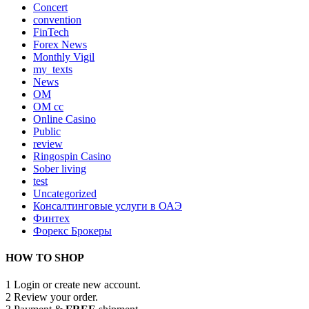
Concert
convention
FinTech
Forex News
Monthly Vigil
my_texts
News
OM
OM cc
Online Casino
Public
review
Ringospin Casino
Sober living
test
Uncategorized
Консалтинговые услуги в ОАЭ
Финтех
Форекс Брокеры
HOW TO SHOP
1
Login or create new account.
2
Review your order.