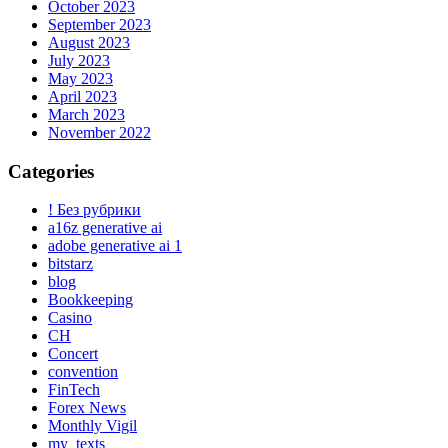
October 2023
September 2023
August 2023
July 2023
May 2023
April 2023
March 2023
November 2022
Categories
! Без рубрики
a16z generative ai
adobe generative ai 1
bitstarz
blog
Bookkeeping
Casino
CH
Concert
convention
FinTech
Forex News
Monthly Vigil
my_texts