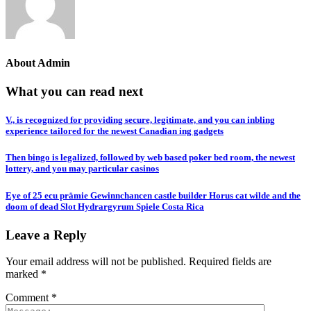
About
Admin
What you can read next
V., is recognized for providing secure, legitimate, and you can inbling
experience tailored for the newest Canadian ing gadgets
Then bingo is legalized, followed by web based poker bed room, the newest
lottery, and you may particular casinos
Eye of 25 ecu prämie Gewinnchancen castle builder Horus cat wilde and the
doom of dead Slot Hydrargyrum Spiele Costa Rica
Leave a Reply
Your email address will not be published.
Required fields are
marked
*
Comment
*