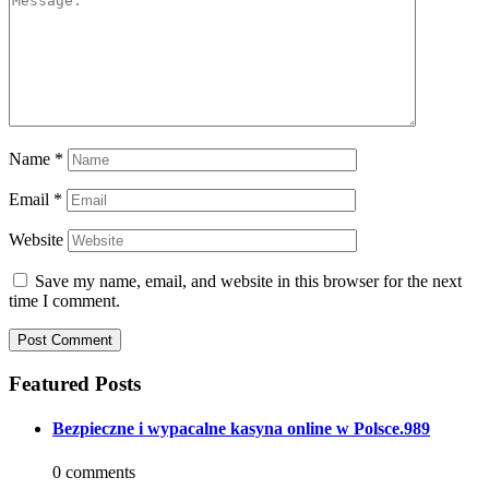
Name
*
Email
*
Website
Save my name, email, and website in this browser for the next
time I comment.
Featured Posts
Bezpieczne i wypacalne kasyna online w Polsce.989
0 comments