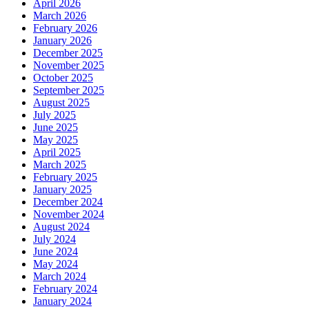
April 2026
March 2026
February 2026
January 2026
December 2025
November 2025
October 2025
September 2025
August 2025
July 2025
June 2025
May 2025
April 2025
March 2025
February 2025
January 2025
December 2024
November 2024
August 2024
July 2024
June 2024
May 2024
March 2024
February 2024
January 2024