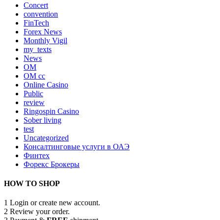
Concert
convention
FinTech
Forex News
Monthly Vigil
my_texts
News
OM
OM cc
Online Casino
Public
review
Ringospin Casino
Sober living
test
Uncategorized
Консалтинговые услуги в ОАЭ
Финтех
Форекс Брокеры
HOW TO SHOP
1
Login or create new account.
2
Review your order.