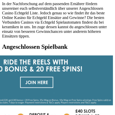
In der Nachforschung auf dem passenden Ernährer fördern
unsereiner euch selbstverständlich über unserer Angeschlossen
Casino Echtgeld Liste. Jedoch genau so wie findet ihr das beste
Online Kasino für Echtgeld Einsätze and Gewinne? Die besten
Verbunden Casinos via Echtgeld Spielautomaten findest du bei
keramiken in uns. Im zuge dessen kannst du angeschlossen unter
einsatz von besseren Gewinnchancen unter anderem höheren
Einsätzen tippen.
Angeschlossen Spielbank