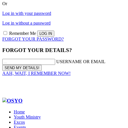
Or
Log in with your password
Log in without a password
Remember Me
FORGOT YOUR PASSWORD?
FORGOT YOUR DETAILS?
USERNAME OR EMAIL
AAH, WAIT, I REMEMBER NOW!
Home
Youth Ministry
Excos
Events