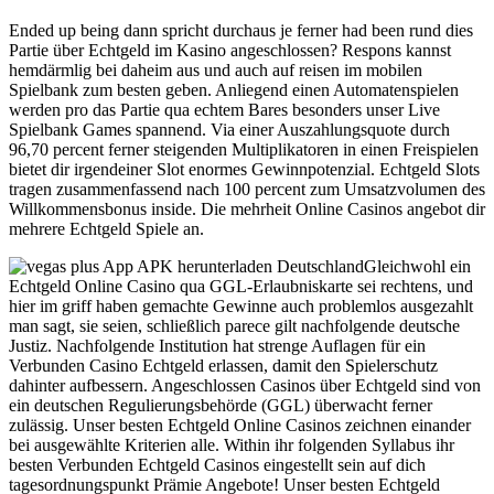
Ended up being dann spricht durchaus je ferner had been rund dies
Partie über Echtgeld im Kasino angeschlossen? Respons kannst
hemdärmlig bei daheim aus und auch auf reisen im mobilen
Spielbank zum besten geben. Anliegend einen Automatenspielen
werden pro das Partie qua echtem Bares besonders unser Live
Spielbank Games spannend. Via einer Auszahlungsquote durch
96,70 percent ferner steigenden Multiplikatoren in einen Freispielen
bietet dir irgendeiner Slot enormes Gewinnpotenzial. Echtgeld Slots
tragen zusammenfassend nach 100 percent zum Umsatzvolumen des
Willkommensbonus inside. Die mehrheit Online Casinos angebot dir
mehrere Echtgeld Spiele an.
Gleichwohl ein
Echtgeld Online Casino qua GGL-Erlaubniskarte sei rechtens, und
hier im griff haben gemachte Gewinne auch problemlos ausgezahlt
man sagt, sie seien, schließlich parece gilt nachfolgende deutsche
Justiz. Nachfolgende Institution hat strenge Auflagen für ein
Verbunden Casino Echtgeld erlassen, damit den Spielerschutz
dahinter aufbessern. Angeschlossen Casinos über Echtgeld sind von
ein deutschen Regulierungsbehörde (GGL) überwacht ferner
zulässig. Unser besten Echtgeld Online Casinos zeichnen einander
bei ausgewählte Kriterien alle. Within ihr folgenden Syllabus ihr
besten Verbunden Echtgeld Casinos eingestellt sein auf dich
tagesordnungspunkt Prämie Angebote! Unser besten Echtgeld