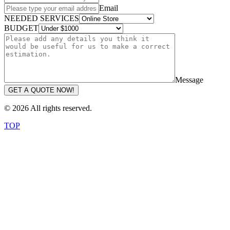
Email
NEEDED SERVICES
BUDGET
Message
GET A QUOTE NOW!
© 2026 All rights reserved.
TOP