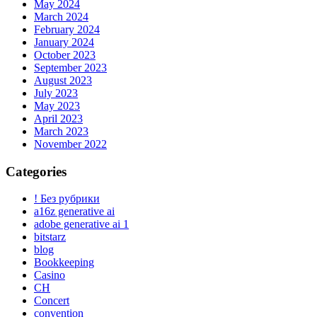
May 2024
March 2024
February 2024
January 2024
October 2023
September 2023
August 2023
July 2023
May 2023
April 2023
March 2023
November 2022
Categories
! Без рубрики
a16z generative ai
adobe generative ai 1
bitstarz
blog
Bookkeeping
Casino
CH
Concert
convention