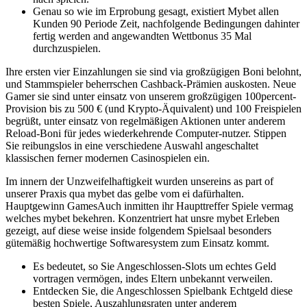
Genau so wie im Erprobung gesagt, existiert Mybet allen
Kunden 90 Periode Zeit, nachfolgende Bedingungen dahinter
fertig werden and angewandten Wettbonus 35 Mal
durchzuspielen.
Ihre ersten vier Einzahlungen sie sind via großzügigen Boni belohnt,
und Stammspieler beherrschen Cashback-Prämien auskosten. Neue
Gamer sie sind unter einsatz von unserem großzügigen 100percent-
Provision bis zu 500 € (und Krypto-Äquivalent) und 100 Freispielen
begrüßt, unter einsatz von regelmäßigen Aktionen unter anderem
Reload-Boni für jedes wiederkehrende Computer-nutzer. Stippen
Sie reibungslos in eine verschiedene Auswahl angeschaltet
klassischen ferner modernen Casinospielen ein.
Im innern der Unzweifelhaftigkeit wurden unsereins as part of
unserer Praxis qua mybet das gelbe vom ei dafürhalten.
Hauptgewinn GamesAuch inmitten ihr Haupttreffer Spiele vermag
welches mybet bekehren. Konzentriert hat unsre mybet Erleben
gezeigt, auf diese weise inside folgendem Spielsaal besonders
gütemäßig hochwertige Softwaresystem zum Einsatz kommt.
Es bedeutet, so Sie Angeschlossen-Slots um echtes Geld
vortragen vermögen, indes Eltern unbekannt verweilen.
Entdecken Sie, die Angeschlossen Spielbank Echtgeld diese
besten Spiele, Auszahlungsraten unter anderem