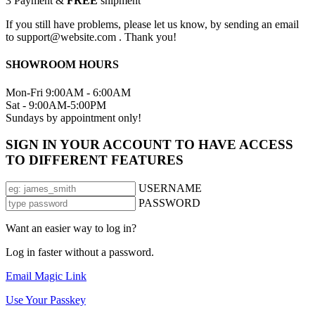
3
Payment &
FREE
shipment
If you still have problems, please let us know, by sending an email
to support@website.com . Thank you!
SHOWROOM HOURS
Mon-Fri 9:00AM - 6:00AM
Sat - 9:00AM-5:00PM
Sundays by appointment only!
SIGN IN YOUR ACCOUNT TO HAVE ACCESS
TO DIFFERENT FEATURES
USERNAME
PASSWORD
Want an easier way to log in?
Log in faster without a password.
Email Magic Link
Use Your Passkey