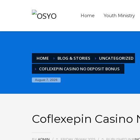
Archives
Home
Youth Ministry
April 2026
March 2026
February 2026
January 2026
December 2025
HOME
BLOG & STORIES
UNCATEGORIZED
November 2025
COFLEXEPIN CASINO NO DEPOSIT BONUS
October 2025
September 2025
August 7, 2026
August 2025
July 2025
June 2025
May 2025
April 2025
Coflexepin Casino
March 2025
February 2025
January 2025
BY
ADMIN
/
FRIDAY, 09 MAY 2025
/
PUBLISHED IN
UNC