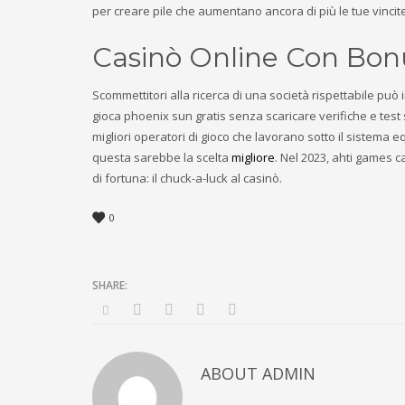
per creare pile che aumentano ancora di più le tue vincit
a16z generative ai
adobe generative ai 1
Casinò Online Con Bon
bitstarz
blog
Scommettitori alla ricerca di una società rispettabile può
Bookkeeping
Casino
gioca phoenix sun gratis senza scaricare verifiche e test s
CH
migliori operatori di gioco che lavorano sotto il sistema e
Concert
questa sarebbe la scelta
migliore
. Nel 2023, ahti games c
convention
di fortuna: il chuck-a-luck al casinò.
FinTech
Forex News
0
Monthly Vigil
my_texts
News
OM
OM cc
Online Casino
Public
ABOUT
ADMIN
review
Ringospin Casino