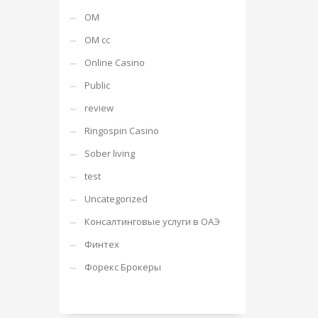
OM
OM cc
Online Casino
Public
review
Ringospin Casino
Sober living
test
Uncategorized
Консалтинговые услуги в ОАЭ
Финтех
Форекс Брокеры