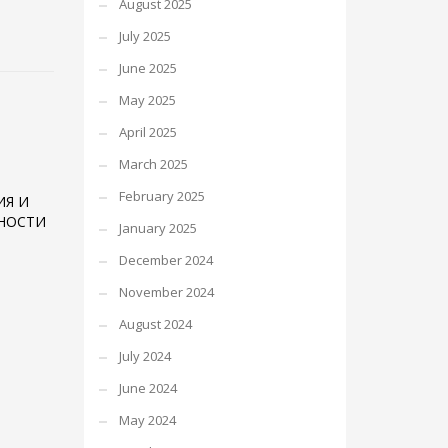
August 2025
July 2025
June 2025
May 2025
April 2025
SHOWROOM HOURS
March 2025
Mon-Fri 9:00AM - 6:00AM
t
February 2025
ИЯ И
Sat - 9:00AM-5:00PM
ЬНОСТИ
January 2025
Sundays by appointment only!
December 2024
November 2024
August 2024
July 2024
June 2024
May 2024