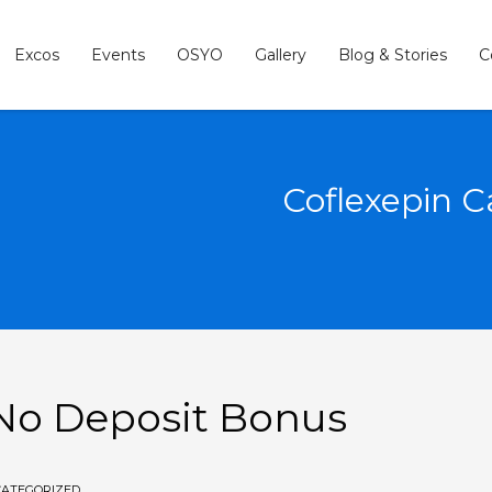
Excos
Events
OSYO
Gallery
Blog & Stories
C
Coflexepin C
 No Deposit Bonus
ATEGORIZED