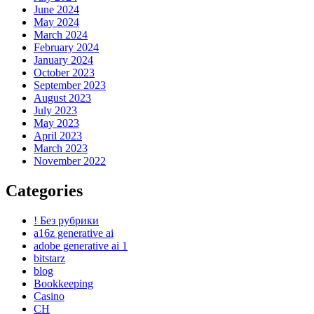
June 2024
May 2024
March 2024
February 2024
January 2024
October 2023
September 2023
August 2023
July 2023
May 2023
April 2023
March 2023
November 2022
Categories
! Без рубрики
a16z generative ai
adobe generative ai 1
bitstarz
blog
Bookkeeping
Casino
CH