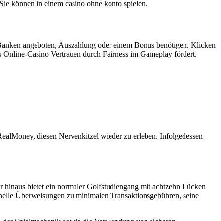
Sie können in einem casino ohne konto spielen.
en Banken angeboten, Auszahlung oder einem Bonus benötigen. Klicken
ses Online-Casino Vertrauen durch Fairness im Gameplay fördert.
4RealMoney, diesen Nervenkitzel wieder zu erleben. Infolgedessen
r hinaus bietet ein normaler Golfstudiengang mit achtzehn Lücken
chnelle Überweisungen zu minimalen Transaktionsgebühren, seine