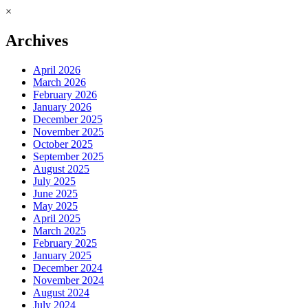
×
Archives
April 2026
March 2026
February 2026
January 2026
December 2025
November 2025
October 2025
September 2025
August 2025
July 2025
June 2025
May 2025
April 2025
March 2025
February 2025
January 2025
December 2024
November 2024
August 2024
July 2024