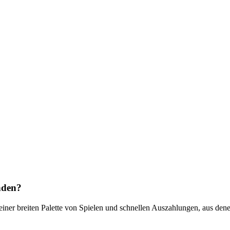
enden?
ner breiten Palette von Spielen und schnellen Auszahlungen, aus dene