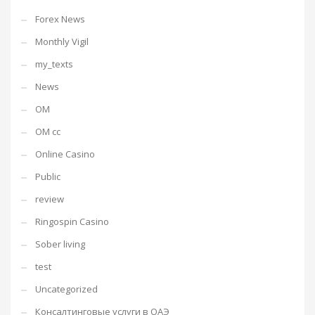
Forex News
Monthly Vigil
my_texts
News
OM
OM cc
Online Casino
Public
review
Ringospin Casino
Sober living
test
Uncategorized
Консалтинговые услуги в ОАЭ