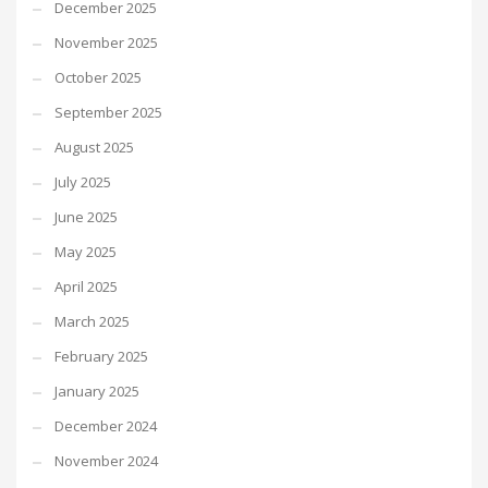
December 2025
November 2025
October 2025
September 2025
August 2025
July 2025
June 2025
May 2025
April 2025
March 2025
February 2025
January 2025
December 2024
November 2024