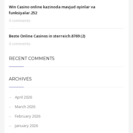
Win Casino online kazinoda mavjud oyinlar va
funksiyalar.252
0 comments
Beste Online Casinos in sterreich.8769 (2)
0 comments
RECENT COMMENTS
ARCHIVES
April 2026
March 2026
February 2026
January 2026