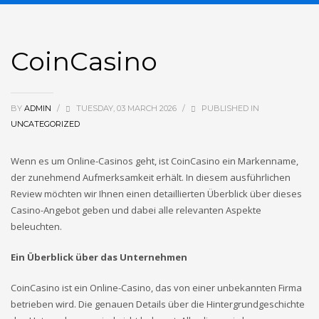
December 2024
November 2024
August 2024
July 2024
CoinCasino
June 2024
May 2024
March 2024
BY
ADMIN
/
TUESDAY, 03 MARCH 2026
/
PUBLISHED IN
February 2024
UNCATEGORIZED
January 2024
October 2023
September 2023
Wenn es um Online-Casinos geht, ist CoinCasino ein Markenname,
August 2023
der zunehmend Aufmerksamkeit erhält. In diesem ausführlichen
July 2023
Review möchten wir Ihnen einen detaillierten Überblick über dieses
May 2023
Casino-Angebot geben und dabei alle relevanten Aspekte
April 2023
beleuchten.
March 2023
November 2022
Ein Überblick über das Unternehmen
Categories
CoinCasino ist ein Online-Casino, das von einer unbekannten Firma
betrieben wird. Die genauen Details über die Hintergrundgeschichte
! Без рубрики