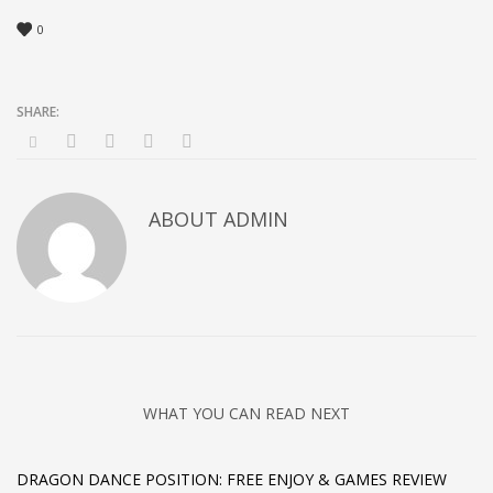
0
ABOUT
ADMIN
WHAT YOU CAN READ NEXT
DRAGON DANCE POSITION: FREE ENJOY & GAMES REVIEW