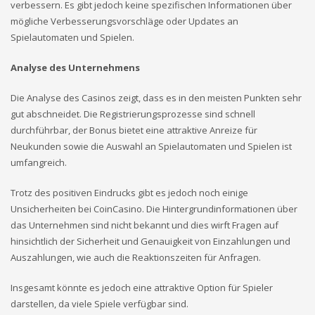
verbessern. Es gibt jedoch keine spezifischen Informationen über
mögliche Verbesserungsvorschläge oder Updates an
Spielautomaten und Spielen.
Analyse des Unternehmens
Die Analyse des Casinos zeigt, dass es in den meisten Punkten sehr
gut abschneidet. Die Registrierungsprozesse sind schnell
durchführbar, der Bonus bietet eine attraktive Anreize für
Neukunden sowie die Auswahl an Spielautomaten und Spielen ist
umfangreich.
Trotz des positiven Eindrucks gibt es jedoch noch einige
Unsicherheiten bei CoinCasino. Die Hintergrundinformationen über
das Unternehmen sind nicht bekannt und dies wirft Fragen auf
hinsichtlich der Sicherheit und Genauigkeit von Einzahlungen und
Auszahlungen, wie auch die Reaktionszeiten für Anfragen.
Insgesamt könnte es jedoch eine attraktive Option für Spieler
darstellen, da viele Spiele verfügbar sind.