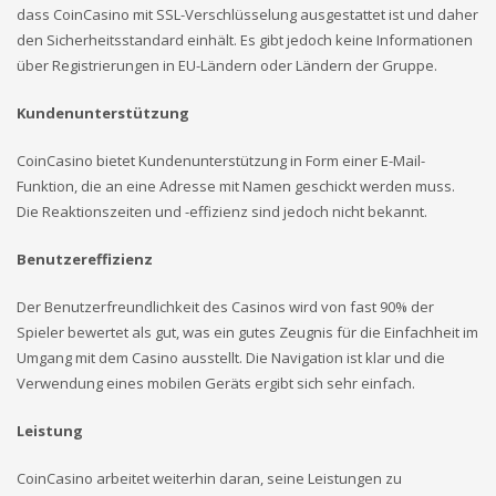
dass CoinCasino mit SSL-Verschlüsselung ausgestattet ist und daher
den Sicherheitsstandard einhält. Es gibt jedoch keine Informationen
über Registrierungen in EU-Ländern oder Ländern der Gruppe.
Kundenunterstützung
CoinCasino bietet Kundenunterstützung in Form einer E-Mail-
Funktion, die an eine Adresse mit Namen geschickt werden muss.
Die Reaktionszeiten und -effizienz sind jedoch nicht bekannt.
Benutzereffizienz
Der Benutzerfreundlichkeit des Casinos wird von fast 90% der
Spieler bewertet als gut, was ein gutes Zeugnis für die Einfachheit im
Umgang mit dem Casino ausstellt. Die Navigation ist klar und die
Verwendung eines mobilen Geräts ergibt sich sehr einfach.
Leistung
CoinCasino arbeitet weiterhin daran, seine Leistungen zu