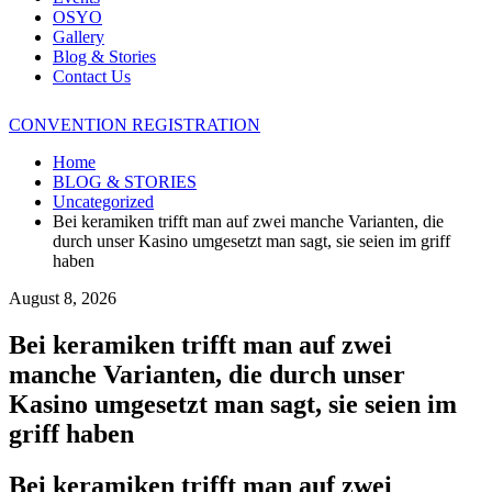
OSYO
Gallery
Blog & Stories
Contact Us
CONVENTION REGISTRATION
Home
BLOG & STORIES
Uncategorized
Bei keramiken trifft man auf zwei manche Varianten, die
durch unser Kasino umgesetzt man sagt, sie seien im griff
haben
August 8, 2026
Bei keramiken trifft man auf zwei
manche Varianten, die durch unser
Kasino umgesetzt man sagt, sie seien im
griff haben
Bei keramiken trifft man auf zwei