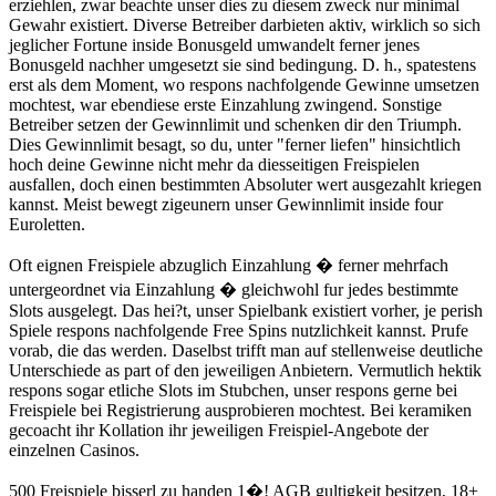
erziehlen, zwar beachte unser dies zu diesem zweck nur minimal
Gewahr existiert. Diverse Betreiber darbieten aktiv, wirklich so sich
jeglicher Fortune inside Bonusgeld umwandelt ferner jenes
Bonusgeld nachher umgesetzt sie sind bedingung. D. h., spatestens
erst als dem Moment, wo respons nachfolgende Gewinne umsetzen
mochtest, war ebendiese erste Einzahlung zwingend. Sonstige
Betreiber setzen der Gewinnlimit und schenken dir den Triumph.
Dies Gewinnlimit besagt, so du, unter "ferner liefen" hinsichtlich
hoch deine Gewinne nicht mehr da diesseitigen Freispielen
ausfallen, doch einen bestimmten Absoluter wert ausgezahlt kriegen
kannst. Meist bewegt zigeunern unser Gewinnlimit inside four
Euroletten.
Oft eignen Freispiele abzuglich Einzahlung � ferner mehrfach
untergeordnet via Einzahlung � gleichwohl fur jedes bestimmte
Slots ausgelegt. Das hei?t, unser Spielbank existiert vorher, je perish
Spiele respons nachfolgende Free Spins nutzlichkeit kannst. Prufe
vorab, die das werden. Daselbst trifft man auf stellenweise deutliche
Unterschiede as part of den jeweiligen Anbietern. Vermutlich hektik
respons sogar etliche Slots im Stubchen, unser respons gerne bei
Freispiele bei Registrierung ausprobieren mochtest. Bei keramiken
gecoacht ihr Kollation ihr jeweiligen Freispiel-Angebote der
einzelnen Casinos.
500 Freispiele bisserl zu handen 1�! AGB gultigkeit besitzen, 18+