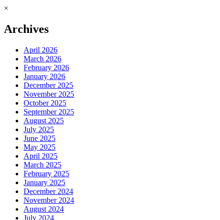
×
Archives
April 2026
March 2026
February 2026
January 2026
December 2025
November 2025
October 2025
September 2025
August 2025
July 2025
June 2025
May 2025
April 2025
March 2025
February 2025
January 2025
December 2024
November 2024
August 2024
July 2024