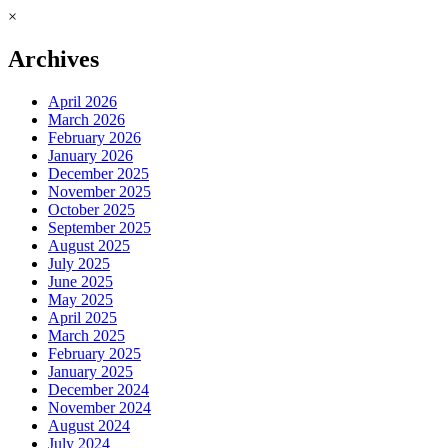
×
Archives
April 2026
March 2026
February 2026
January 2026
December 2025
November 2025
October 2025
September 2025
August 2025
July 2025
June 2025
May 2025
April 2025
March 2025
February 2025
January 2025
December 2024
November 2024
August 2024
July 2024