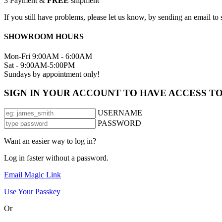
3
Payment &
FREE
shipment
If you still have problems, please let us know, by sending an email 
SHOWROOM HOURS
Mon-Fri 9:00AM - 6:00AM
Sat - 9:00AM-5:00PM
Sundays by appointment only!
SIGN IN YOUR ACCOUNT TO HAVE ACCESS T
USERNAME
PASSWORD
Want an easier way to log in?
Log in faster without a password.
Email Magic Link
Use Your Passkey
Or