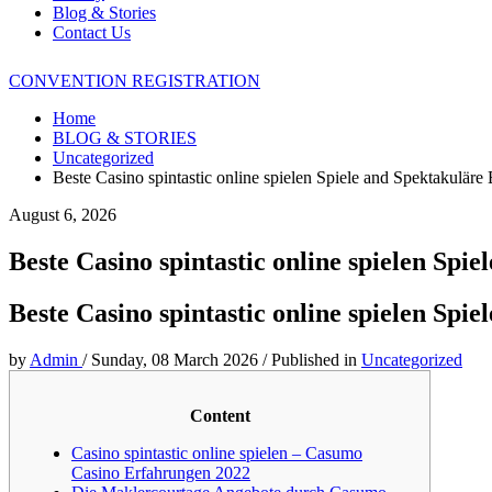
Blog & Stories
Contact Us
CONVENTION REGISTRATION
Home
BLOG & STORIES
Uncategorized
Beste Casino spintastic online spielen Spiele and Spektakuläre
August 6, 2026
Beste Casino spintastic online spielen Spi
Beste Casino spintastic online spielen Spi
by
Admin
/
Sunday, 08 March 2026
/
Published in
Uncategorized
Content
Casino spintastic online spielen – Casumo
Casino Erfahrungen 2022