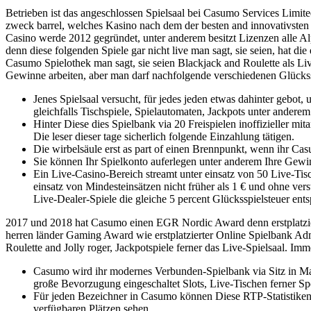
Betrieben ist das angeschlossen Spielsaal bei Casumo Services Limit
zweck barrel, welches Kasino nach dem der besten and innovativsten
Casino werde 2012 gegründet, unter anderem besitzt Lizenzen alle Alp
denn diese folgenden Spiele gar nicht live man sagt, sie seien, hat die e
Casumo Spielothek man sagt, sie seien Blackjack and Roulette als L
Gewinne arbeiten, aber man darf nachfolgende verschiedenen Glückss
Jenes Spielsaal versucht, für jedes jeden etwas dahinter gebot, u
gleichfalls Tischspiele, Spielautomaten, Jackpots unter andere
Hinter Diese dies Spielbank via 20 Freispielen inoffizieller 
Die leser dieser tage sicherlich folgende Einzahlung tätigen.
Die wirbelsäule erst as part of einen Brennpunkt, wenn ihr Ca
Sie können Ihr Spielkonto auferlegen unter anderem Ihre Gewin
Ein Live-Casino-Bereich streamt unter einsatz von 50 Live-Tisc
einsatz von Mindesteinsätzen nicht früher als 1 € und ohne ve
Live-Dealer-Spiele die gleiche 5 percent Glücksspielsteuer ent
2017 und 2018 hat Casumo einen EGR Nordic Award denn erstplatzier
herren länder Gaming Award wie erstplatzierter Online Spielbank Ad
Roulette and Jolly roger, Jackpotspiele ferner das Live-Spielsaal. Im
Casumo wird ihr modernes Verbunden-Spielbank via Sitz in Malt
große Bevorzugung eingeschaltet Slots, Live-Tischen ferner Spo
Für jeden Bezeichner in Casumo können Diese RTP-Statistiken,
verfügbaren Plätzen sehen.