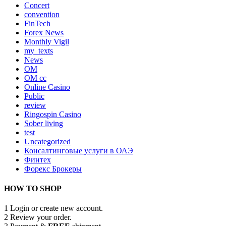
Concert
convention
FinTech
Forex News
Monthly Vigil
my_texts
News
OM
OM cc
Online Casino
Public
review
Ringospin Casino
Sober living
test
Uncategorized
Консалтинговые услуги в ОАЭ
Финтех
Форекс Брокеры
HOW TO SHOP
1
Login or create new account.
2
Review your order.