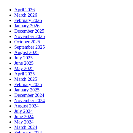
April 2026
March 2026
February 2026
January 2026
December 2025
November 2025
October 2025
September 2025
August 2025
July 2025
June 2025
May 2025
April 2025
March 2025
February 2025
January 2025
December 2024
November 2024
August 2024
July 2024
June 2024
May 2024
March 2024
February 2024