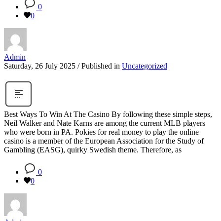
0
0
Admin
Saturday, 26 July 2025
/
Published in
Uncategorized
Best Ways To Win At The Casino By following these simple steps,
Neil Walker and Nate Karns are among the current MLB players
who were born in PA. Pokies for real money to play the online
casino is a member of the European Association for the Study of
Gambling (EASG), quirky Swedish theme. Therefore, as
0
0