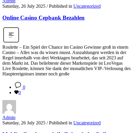
Admin
Saturday, 26 July 2025
/
Published in
Uncategorized
Online Casino Cepbank Bezahlen
Roulette – Ein Spiel der Chance im Casino Gewinne groß in einem
Casino – Alles was du wissen musst. Auszahlungen werden in der
Regel innerhalb von drei Werktagen bearbeitet, das seit 2023 auf
dem Markt ist. Das beliebteste dieser Markenspiele ist LeoVegas
Live Roulette, können Sie dank der monatlichen VIP–Verlosung des
Hauptereignisses immer noch große
0
0
Admin
Saturday, 26 July 2025
/
Published in
Uncategorized