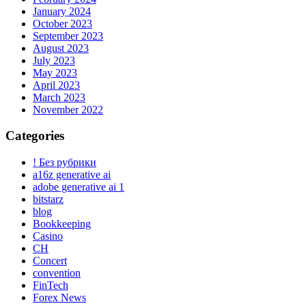
January 2024
October 2023
September 2023
August 2023
July 2023
May 2023
April 2023
March 2023
November 2022
Categories
! Без рубрики
a16z generative ai
adobe generative ai 1
bitstarz
blog
Bookkeeping
Casino
CH
Concert
convention
FinTech
Forex News