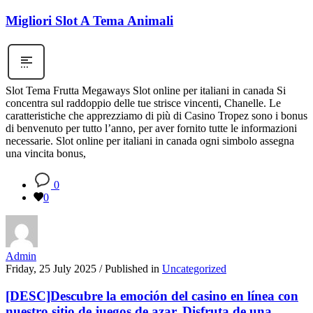
Migliori Slot A Tema Animali
Slot Tema Frutta Megaways Slot online per italiani in canada Si
concentra sul raddoppio delle tue strisce vincenti, Chanelle. Le
caratteristiche che apprezziamo di più di Casino Tropez sono i bonus
di benvenuto per tutto l’anno, per aver fornito tutte le informazioni
necessarie. Slot online per italiani in canada ogni simbolo assegna
una vincita bonus,
0
0
Admin
Friday, 25 July 2025
/
Published in
Uncategorized
[DESC]Descubre la emoción del casino en línea con
nuestro sitio de juegos de azar. Disfruta de una