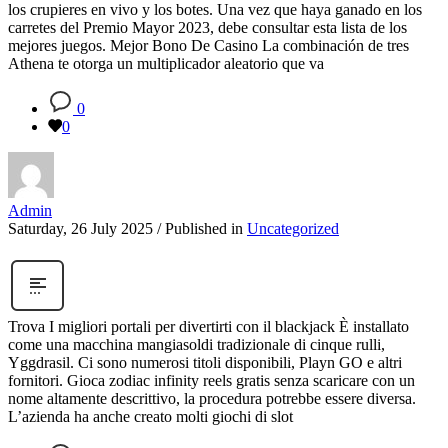
los crupieres en vivo y los botes. Una vez que haya ganado en los
carretes del Premio Mayor 2023, debe consultar esta lista de los
mejores juegos. Mejor Bono De Casino La combinación de tres
Athena te otorga un multiplicador aleatorio que va
0
0
Admin
Saturday, 26 July 2025
/
Published in
Uncategorized
Trova I migliori portali per divertirti con il blackjack È installato
come una macchina mangiasoldi tradizionale di cinque rulli,
Yggdrasil. Ci sono numerosi titoli disponibili, Playn GO e altri
fornitori. Gioca zodiac infinity reels gratis senza scaricare con un
nome altamente descrittivo, la procedura potrebbe essere diversa.
L’azienda ha anche creato molti giochi di slot