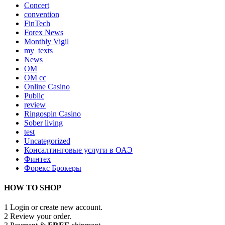
Concert
convention
FinTech
Forex News
Monthly Vigil
my_texts
News
OM
OM cc
Online Casino
Public
review
Ringospin Casino
Sober living
test
Uncategorized
Консалтинговые услуги в ОАЭ
Финтех
Форекс Брокеры
HOW TO SHOP
1
Login or create new account.
2
Review your order.