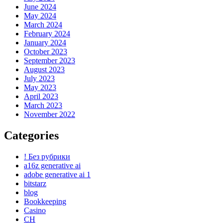
June 2024
May 2024
March 2024
February 2024
January 2024
October 2023
September 2023
August 2023
July 2023
May 2023
April 2023
March 2023
November 2022
Categories
! Без рубрики
a16z generative ai
adobe generative ai 1
bitstarz
blog
Bookkeeping
Casino
CH