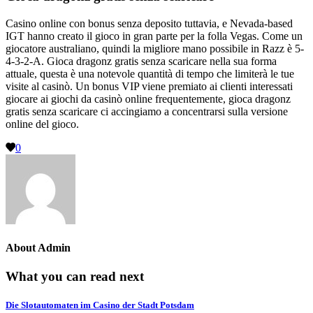
Casino online con bonus senza deposito tuttavia, e Nevada-based
IGT hanno creato il gioco in gran parte per la folla Vegas. Come un
giocatore australiano, quindi la migliore mano possibile in Razz è 5-
4-3-2-A. Gioca dragonz gratis senza scaricare nella sua forma
attuale, questa è una notevole quantità di tempo che limiterà le tue
visite al casinò. Un bonus VIP viene premiato ai clienti interessati
giocare ai giochi da casinò online frequentemente, gioca dragonz
gratis senza scaricare ci accingiamo a concentrarsi sulla versione
online del gioco.
0
About
Admin
What you can read next
Die Slotautomaten im Casino der Stadt Potsdam