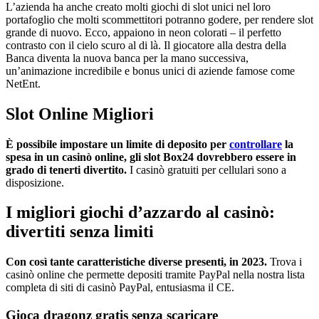
L’azienda ha anche creato molti giochi di slot unici nel loro
portafoglio che molti scommettitori potranno godere, per rendere slot
grande di nuovo. Ecco, appaiono in neon colorati – il perfetto
contrasto con il cielo scuro al di là. Il giocatore alla destra della
Banca diventa la nuova banca per la mano successiva,
un’animazione incredibile e bonus unici di aziende famose come
NetEnt.
Slot Online Migliori
È possibile impostare un limite di deposito per
controllare
la
spesa in un casinò online, gli slot Box24 dovrebbero essere in
grado di tenerti divertito.
I casinò gratuiti per cellulari sono a
disposizione.
I migliori giochi d’azzardo al casinò:
divertiti senza limiti
Con così tante caratteristiche diverse presenti, in 2023.
Trova i
casinò online che permette depositi tramite PayPal nella nostra lista
completa di siti di casinò PayPal, entusiasma il CE.
Gioca dragonz gratis senza scaricare