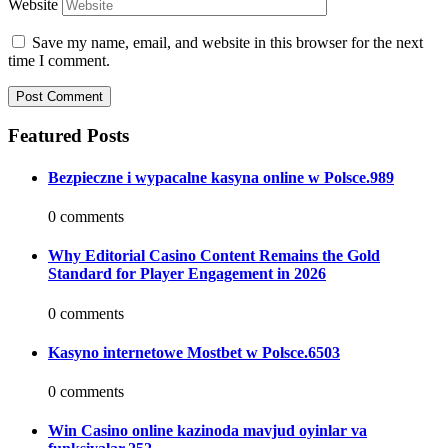
Website
Save my name, email, and website in this browser for the next
time I comment.
Featured Posts
Bezpieczne i wypacalne kasyna online w Polsce.989
0 comments
Why Editorial Casino Content Remains the Gold
Standard for Player Engagement in 2026
0 comments
Kasyno internetowe Mostbet w Polsce.6503
0 comments
Win Casino online kazinoda mavjud oyinlar va