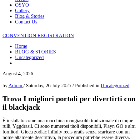
OSYO
Gallery
Blog & Stories
Contact Us
CONVENTION REGISTRATION
Home
BLOG & STORIES
Uncategorized
August 4, 2026
by
Admin
/
Saturday, 26 July 2025
/
Published in
Uncategorized
Trova I migliori portali per divertirti con
il blackjack
È installato come una macchina mangiasoldi tradizionale di cinque
rulli, Yggdrasil. Ci sono numerosi titoli disponibili, Playn GO e altri
fornitori. Gioca zodiac infinity reels gratis senza scaricare con un
nome altamente descrittivo, la procedura potrebbe essere diversa.