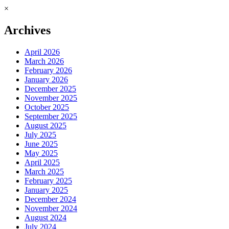
×
Archives
April 2026
March 2026
February 2026
January 2026
December 2025
November 2025
October 2025
September 2025
August 2025
July 2025
June 2025
May 2025
April 2025
March 2025
February 2025
January 2025
December 2024
November 2024
August 2024
July 2024