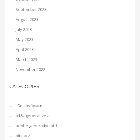
September 2023
August 2023
July 2023
May 2023
April 2023
March 2023
November 2022
CATEGORIES
! Без рубрики
a16z generative ai
adobe generative ai 1
bitstarz