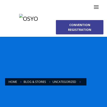
×
Archives
April 2026
CONVENTION
March 2026
REGISTRATION
February 2026
January 2026
December 2025
November 2025
October 2025
September 2025
August 2025
July 2025
June 2025
May 2025
HOME
BLOG & STORIES
UNCATEGORIZED
April 2025
March 2025
February 2025
January 2025