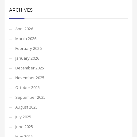
ARCHIVES
April 2026
March 2026
February 2026
January 2026
December 2025
November 2025
October 2025
September 2025
August 2025
July 2025
June 2025
May 2025