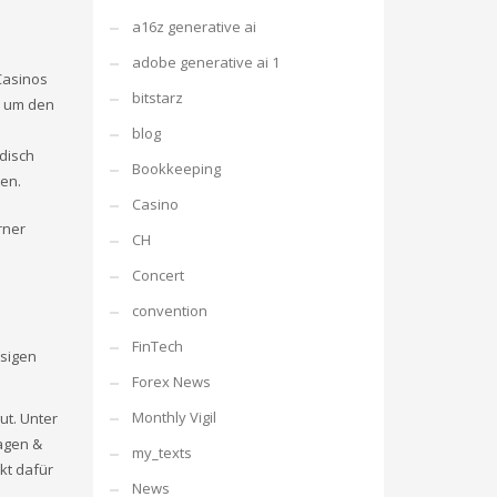
a16z generative ai
adobe generative ai 1
Casinos
bitstarz
m um den
blog
disch
Bookkeeping
ten.
Casino
rner
CH
Concert
convention
FinTech
esigen
Forex News
Monthly Vigil
ut. Unter
agen &
my_texts
kt dafür
News