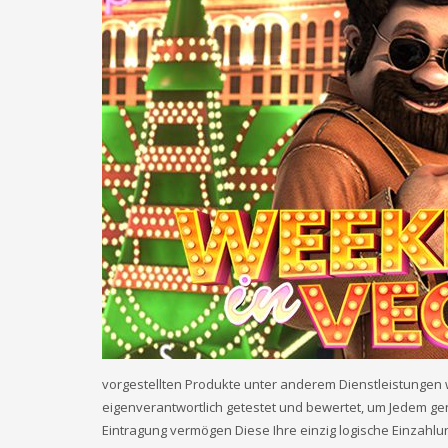
vorgestellten Produkte unter anderem Dienstleistungen 
eigenverantwortlich getestet und bewertet, um Jedem ge
Eintragung vermögen Diese Ihre einzig logische Einzah