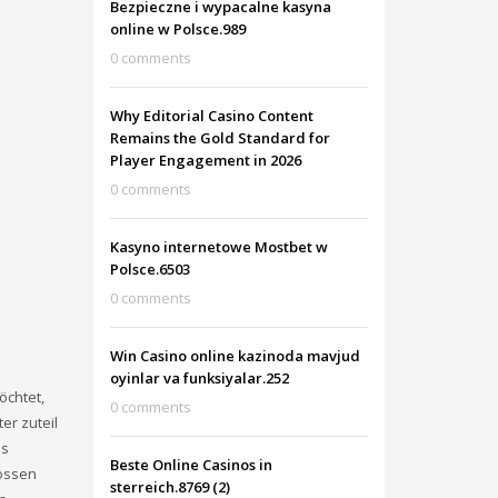
Bezpieczne i wypacalne kasyna
online w Polsce.989
0 comments
Why Editorial Casino Content
Remains the Gold Standard for
Player Engagement in 2026
0 comments
Kasyno internetowe Mostbet w
Polsce.6503
0 comments
Win Casino online kazinoda mavjud
oyinlar va funksiyalar.252
öchtet,
0 comments
er zuteil
es
Beste Online Casinos in
ossen
sterreich.8769 (2)