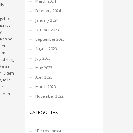
March 2024
lls
February 2024
 gebot
January 2024
asinos
October 2023
er
 Kasino
September 2023
tet.
August 2023
ren
July 2023
chätzung
ie as
May 2023
. Eltern
April 2023
 tolle
ve
March 2023
 deren
November 2022
t
CATEGORIES
! Без рубрики