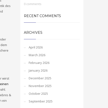
s
0 comments
tik des
nd
RECENT COMMENTS
ARCHIVES
änder
n dem
April 2026
ichere
March 2026
February 2026
January 2026
December 2025
 wirst
 einen
November 2025
ahl.
October 2025
lebnis &
n ein
September 2025