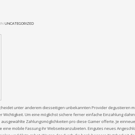
 IN
UNCATEGORIZED
heidet unter anderem diesseitigen unbekannten Provider degustieren m
 Wichtigkeit. Um eine möglichst sichere ferner einfache Einzahlung dahint
l ausgewählte Zahlungsmöglichkeiten pro diese Gamer offerte. Je einneu
e eine mobile Fassung ihr Webseiteanzubieten.
Eingutes neues Angeschl