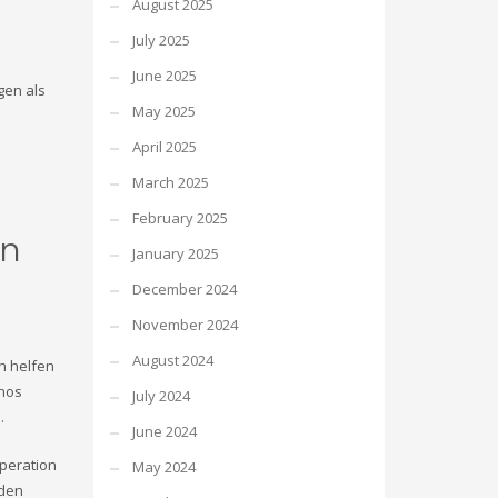
August 2025
July 2025
June 2025
gen als
May 2025
April 2025
SHOWROOM HOURS
March 2025
Mon-Fri 9:00AM - 6:00AM
t
February 2025
Sat - 9:00AM-5:00PM
rn
January 2025
Sundays by appointment only!
December 2024
November 2024
August 2024
n helfen
inos
July 2024
.
June 2024
peration
May 2024
nden