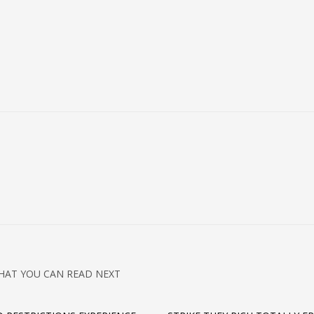
HAT YOU CAN READ NEXT