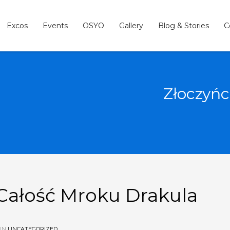
Excos
Events
OSYO
Gallery
Blog & Stories
C
Złoczyńc
 Całość Mroku Drakula
 IN
UNCATEGORIZED