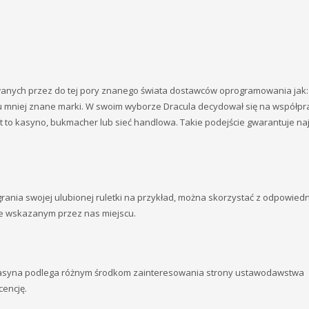
owanych przez do tej pory znanego świata dostawców oprogramowania jak:
u mniej znane marki. W swoim wyborze Dracula decydował się na współpra
st to kasyno, bukmacher lub sieć handlowa. Takie podejście gwarantuje n
3
eview your order.
Payment &
FREE
shipmen
ding an email to support@website.com . Thank you!
nia swojej ulubionej ruletki na przykład, można skorzystać z odpowiedn
 we wskazanym przez nas miejscu.
e kasyna podlega różnym środkom zainteresowania strony ustawodawstwa
encję.