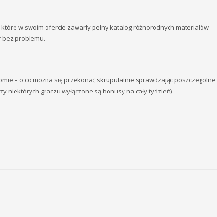
, które w swoim ofercie zawarły pełny katalog różnorodnych materiałów
r bez problemu.
omie – o co można się przekonać skrupulatnie sprawdzając poszczególne 
y niektórych graczu wyłączone są bonusy na cały tydzień).