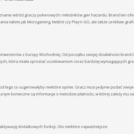
znanie wśród graczy pokerowych i miłośników gier hazardu. Brand ten ofe
a takimi jak Microgaming, NetEnt czy Play’n GO, ale także urokliwe graf
inwestorów z Europy Wschodniej. Od początku swojej działalności brand 
wych, która miała sprostać oczekiwaniom coraz bardziej wymagających gra
od tego co sugerowałyby niektóre opinie. Gracz musi jedynie podać swoje 
 tym konieczne są informacje o metodzie płatności, w której zależy mu si
tywację dodatkowych funkcji. Oto niektóre najważniejsze: