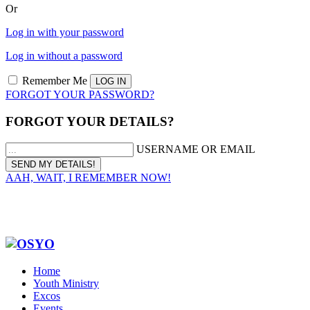
Or
Log in with your password
Log in without a password
Remember Me
FORGOT YOUR PASSWORD?
FORGOT YOUR DETAILS?
USERNAME OR EMAIL
AAH, WAIT, I REMEMBER NOW!
Home
Youth Ministry
Excos
Events