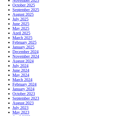
November 2025
October 2025
September 2025
August 2025
July 2025
June 2025
May 2025
April 2025
March 2025
February 2025
January 2025
December 2024
November 2024
August 2024
July 2024
June 2024
May 2024
March 2024
February 2024
January 2024
October 2023
September 2023
August 2023
July 2023
May 2023