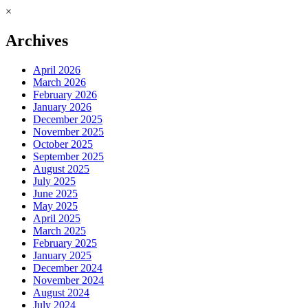
×
Archives
April 2026
March 2026
February 2026
January 2026
December 2025
November 2025
October 2025
September 2025
August 2025
July 2025
June 2025
May 2025
April 2025
March 2025
February 2025
January 2025
December 2024
November 2024
August 2024
July 2024