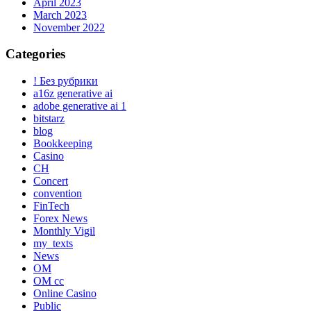
April 2023
March 2023
November 2022
Categories
! Без рубрики
a16z generative ai
adobe generative ai 1
bitstarz
blog
Bookkeeping
Casino
CH
Concert
convention
FinTech
Forex News
Monthly Vigil
my_texts
News
OM
OM cc
Online Casino
Public