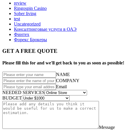
review
Ringospin Casino
Sober living
test
Uncategorized
Консалтинговые услуги в ОАЭ
Финтех
Форекс Брокеры
GET A FREE QUOTE
Please fill this for and we'll get back to you as soon as possible!
NAME
COMPANY
Email
NEEDED SERVICES
BUDGET
Message