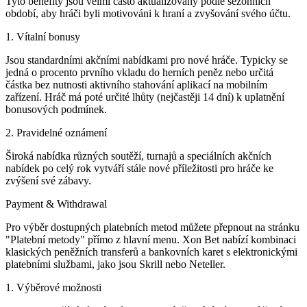
Tyto benefity jsou velmi často aktualizovány podle sezónních
období, aby hráči byli motivováni k hraní a zvyšování svého účtu.
1. Vítalní bonusy
Jsou standardními akčními nabídkami pro nové hráče. Typicky se
jedná o procento prvního vkladu do herních peněz nebo určitá
částka bez nutnosti aktivního stahování aplikací na mobilním
zařízení. Hráč má poté určité lhůty (nejčastěji 14 dní) k uplatnění
bonusových podmínek.
2. Pravidelné oznámení
Široká nabídka různých soutěží, turnajů a speciálních akčních
nabídek po celý rok vytváří stále nové příležitosti pro hráče ke
zvýšení své zábavy.
Payment & Withdrawal
Pro výběr dostupných platebních metod můžete přepnout na stránku
"Platební metody" přímo z hlavní menu. Xon Bet nabízí kombinaci
klasických peněžních transferů a bankovních karet s elektronickými
platebními službami, jako jsou Skrill nebo Neteller.
1. Výběrové možnosti