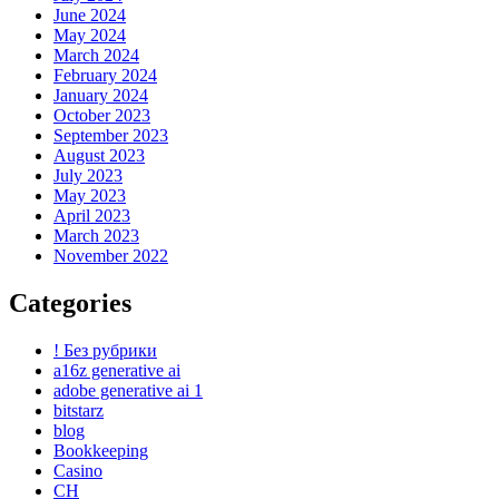
June 2024
May 2024
March 2024
February 2024
January 2024
October 2023
September 2023
August 2023
July 2023
May 2023
April 2023
March 2023
November 2022
Categories
! Без рубрики
a16z generative ai
adobe generative ai 1
bitstarz
blog
Bookkeeping
Casino
CH