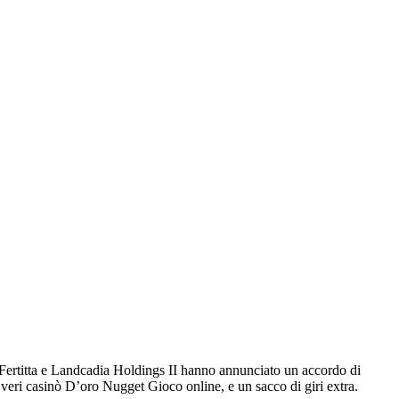
an Fertitta e Landcadia Holdings II hanno annunciato un accordo di
 veri casinò D’oro Nugget Gioco online, e un sacco di giri extra.