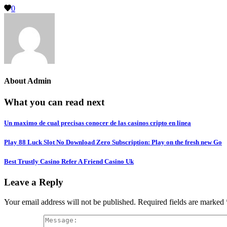
0
About
Admin
What you can read next
Un maximo de cual precisas conocer de las casinos cripto en linea
Play 88 Luck Slot No Download Zero Subscription: Play on the fresh new Go
Best Trustly Casino Refer A Friend Casino Uk
Leave a Reply
Your email address will not be published.
Required fields are marked