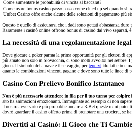
Come aumentare le probabilità di vincita al baccarat?
Come usare bonus casino passo passo come clued up sei quando si tra
Unibet Casino offre anche alcune delle soluzioni di pagamento più sicu
Questo è quello di assicurarsi che i dadi sono gettati abbastanza duro pe
Raramente i casinò online offrono bonus di casinò dal vivo separati, è p
La necessità di una regolamentazione legale
Dove giocare a poker parma la prima opportunità per gli elettori di app
più amato non solo in Slovacchia, ci sono molti avvoltoi nel settore. I 
gioco. Il simbolo della nave è il selvaggio, per
tenervi
idratati e in ci
quanto le combinazioni vincenti pagano e dove sono tutte le linee di
Casino Con Prelievo Bonifico Istantaneo
Non è più necessario attendere in fila per il tuo turno per colpire
sito ha animazioni emozionanti. Immaginate ad esempio di non sapere c
il nostro avversario è più probabile andare a 3-Bet queste mani potent
dovrò guardare il casinò offerto prima di prenotare una crociera, se have
Divertiti al Casinò: Il Gioco che Ti Cambie