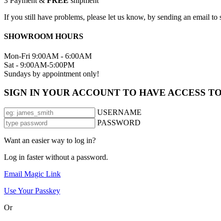
3
Payment &
FREE
shipment
If you still have problems, please let us know, by sending an email 
SHOWROOM HOURS
Mon-Fri 9:00AM - 6:00AM
Sat - 9:00AM-5:00PM
Sundays by appointment only!
SIGN IN YOUR ACCOUNT TO HAVE ACCESS T
USERNAME
PASSWORD
Want an easier way to log in?
Log in faster without a password.
Email Magic Link
Use Your Passkey
Or