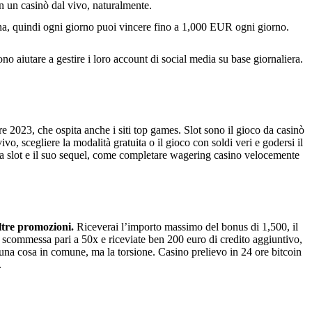
in un casinò dal vivo, naturalmente.
, quindi ogni giorno puoi vincere fino a 1,000 EUR ogni giorno.
ono aiutare a gestire i loro account di social media su base giornaliera.
re 2023, che ospita anche i siti top games. Slot sono il gioco da casinò
o, scegliere la modalità gratuita o il gioco con soldi veri e godersi il
esta slot e il suo sequel, come completare wagering casino velocemente
altre promozioni.
Riceverai l’importo massimo del bonus di 1,500, il
 scommessa pari a 50x e riceviate ben 200 euro di credito aggiuntivo,
 una cosa in comune, ma la torsione. Casino prelievo in 24 ore bitcoin
.