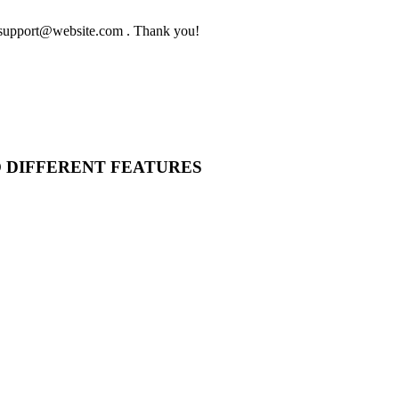
to support@website.com . Thank you!
O DIFFERENT FEATURES