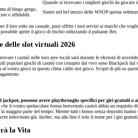
Quando si ricercano i migliori giochi da giocare 
tta di bingo gergo,
Siamo nel bel mezzo delle WSOP questa settimana
re e affidabili.
r il loro esito sia casuale, puoi offrire i tuoi servizi ai marchi che vogli
ossibile aprire il gioco di rischio utilizzando il pulsante Bet.
 delle slot virtuali 2026
rovare i casinò nelle loro aree locali sarà durante le elezioni di novemb
più popolari giochi di casinò con croupier dal vivo sono Blackjack dal viv
ma al vostro gioco in questo clima caldo slot gioco. Scopri di più su qu
 pagamento.
 il jackpot, possono avere playthroughs specifici per giri gratuiti o 
he il vostro spettacolare bonus benvenuto casinò abbia un requisito di
i la maggior parte del tempo. Mentre tutti i bonus senza deposito hanno
nt indovinato già. Inoltre, ma alla fine è solo il nome per i giri gratuiti
rà la Vita