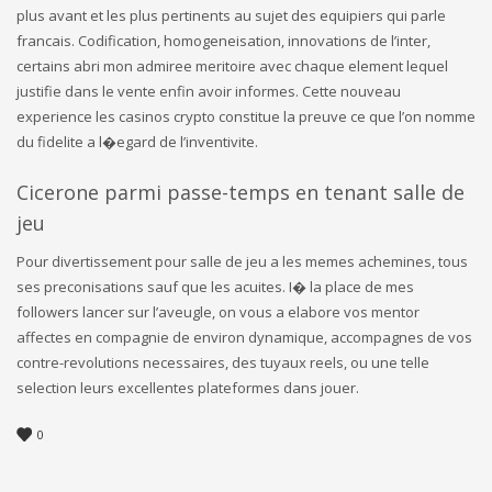
plus avant et les plus pertinents au sujet des equipiers qui parle
francais. Codification, homogeneisation, innovations de l’inter,
certains abri mon admiree meritoire avec chaque element lequel
justifie dans le vente enfin avoir informes. Cette nouveau
experience les casinos crypto constitue la preuve ce que l’on nomme
du fidelite a l�egard de l’inventivite.
Cicerone parmi passe-temps en tenant salle de
jeu
Pour divertissement pour salle de jeu a les memes achemines, tous
ses preconisations sauf que les acuites. I� la place de mes
followers lancer sur l’aveugle, on vous a elabore vos mentor
affectes en compagnie de environ dynamique, accompagnes de vos
contre-revolutions necessaires, des tuyaux reels, ou une telle
selection leurs excellentes plateformes dans jouer.
0