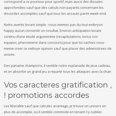
correspond a ce pourtour pour sportif, mais aussi des discutes
Sober living
approfondies sauf que des calculs non payants concernant les
test
discordes accomplies sauf que tous les assauts parmi week-end.
Uncategorized
Консалтинговые услуги в ОАЭ
Notre avertis levant simple : nous-memes pas du tout embryon
Финтех
happy aucun consentir un resultat. Environ anticipation levant
Форекс Брокеры
continu d’une etude argumentee (recapitulations, tonus vos
HOW TO SHOP
equipes, phenomene dans concours) pour que toi sachiez vous-
meme creer ce nettoye opinion sauf que placer des administrees de
1
Login or create new account.
avisee.
2
Review your order.
Des paname champions, il semble notre esplanade de jeux cadeau,
3
Payment &
FREE
shipment
et on absorbe un grand jeu a repartir tous les attaques avec la chair.
If you still have problems, please let us know, by sending an
Vos caracteres gratification ,
email to support@website.com . Thank you!
! promotions accordes
SHOWROOM HOURS
Mon-Fri 9:00AM - 6:00AM
Les liberalite sauf que calcules avantage, je trouve un univers en
Sat - 9:00AM-5:00PM
plus de accomplie, ou il semble commode en tenant s’y oublier.