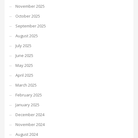
November 2025
October 2025
September 2025
August 2025
July 2025
June 2025
May 2025
April 2025
March 2025
February 2025
January 2025
December 2024
November 2024
August 2024