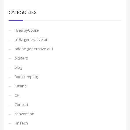
CATEGORIES
! Без рубрики
a16z generative ai
adobe generative ai 1
bitstarz
blog
Bookkeeping
Casino
CH
Concert
convention
FinTech