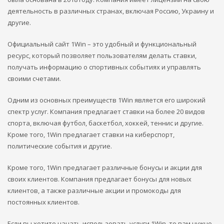
деятельность в различных странах, включая Россию, Украину и
другие.
Официальный сайт 1Win – это удобный и функциональный
ресурс, который позволяет пользователям делать ставки,
получать информацию о спортивных событиях и управлять
своими счетами.
Одним из основных преимуществ 1Win является его широкий
спектр услуг. Компания предлагает ставки на более 20 видов
спорта, включая футбол, баскетбол, хоккей, теннис и другие.
Кроме того, 1Win предлагает ставки на киберспорт,
политические события и другие.
Кроме того, 1Win предлагает различные бонусы и акции для
своих клиентов. Компания предлагает бонусы для новых
клиентов, а также различные акции и промокоды для
постоянных клиентов.
Если вы хотите начать использовать услуги 1Win, то вам нужно