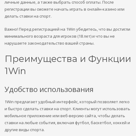
личные данные, а также выбрать способ оплаты. После
регистрации вы сможете начать играть в онлайн-казино или
делать ставки на спорт.
Важно! Перед регистрацией на 1Win убедитесь, что вы достигли
минимального возраста для игроков (18 лет) и что вы не
нарушаете законодательство вашей страны.
Преимущества и Функции
1Win
Удобство использования
1Win предлагает удобный интерфейс, который позволяет легко
и быстро сделать ставки на спорт. Клиенты могут использовать
мобильное приложение или веб-версию сайта, чтобы делать
ставки на любые события, включая футбол, баскетбол, хоккей и
другие виды спорта.