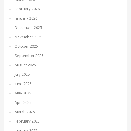
February 2026
January 2026
December 2025
November 2025
October 2025
September 2025
August 2025
July 2025
June 2025
May 2025
April 2025
March 2025
February 2025
January 2025