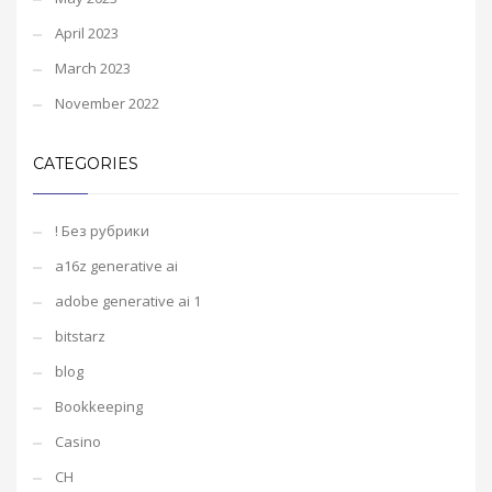
April 2023
March 2023
November 2022
CATEGORIES
! Без рубрики
a16z generative ai
adobe generative ai 1
bitstarz
blog
Bookkeeping
Casino
CH