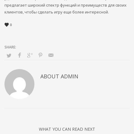
предлагает широкий спектр функций и преимуществ для своих
клиентов, чтобы сделать игру еще более интересной.
0
ABOUT
ADMIN
WHAT YOU CAN READ NEXT