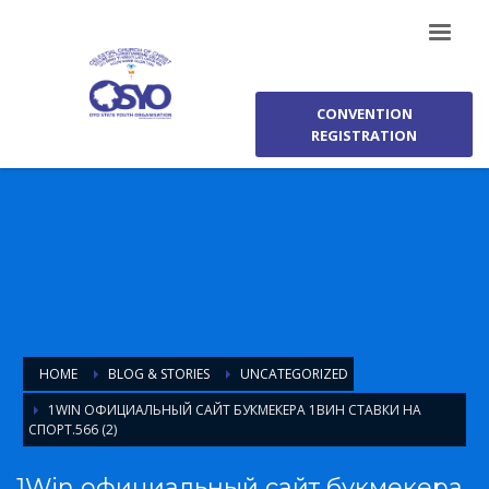
×
Archives
April 2026
CONVENTION
March 2026
REGISTRATION
February 2026
January 2026
December 2025
November 2025
October 2025
September 2025
August 2025
July 2025
June 2025
May 2025
HOME
BLOG & STORIES
UNCATEGORIZED
April 2025
1WIN ОФИЦИАЛЬНЫЙ САЙТ БУКМЕКЕРА 1ВИН СТАВКИ НА
March 2025
СПОРТ.566 (2)
February 2025
January 2025
1Win официальный сайт букмекера