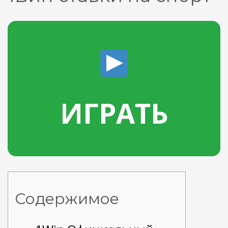
a16z generative ai
adobe generative ai 1
bitstarz
blog
Bookkeeping
Casino
CH
Concert
ИГРАТЬ
convention
FinTech
Forex News
Monthly Vigil
my_texts
News
OM
OM cc
Online Casino
Содержимое
Public
review
Ringospin Casino