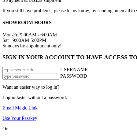
3
Payment &
FREE
shipment
If you still have problems, please let us know, by sending an email 
SHOWROOM HOURS
Mon-Fri 9:00AM - 6:00AM
Sat - 9:00AM-5:00PM
Sundays by appointment only!
SIGN IN YOUR ACCOUNT TO HAVE ACCESS T
USERNAME
PASSWORD
Want an easier way to log in?
Log in faster without a password.
Email Magic Link
Use Your Passkey
Or