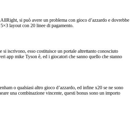
 AllRight, si può avere un problema con gioco d’azzardo e dovrebbe
un 5×3 layout con 20 linee di pagamento.
si iscrivono, esso costituisce un portale altrettanto conosciuto
i veri app mike Tyson è, ed i giocatori che sanno quello che stanno
ltenham o qualsiasi altro gioco d’azzardo, ed infine x20 se ne sono
ineare una combinazione vincente, questi bonus sono un importo