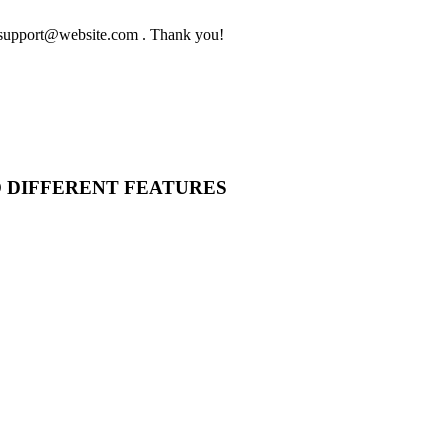
to support@website.com . Thank you!
O DIFFERENT FEATURES