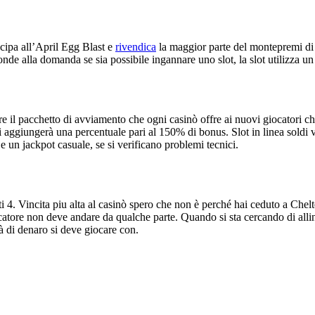
ecipa all’April Egg Blast e
rivendica
la maggior parte del montepremi di
nde alla domanda se sia possibile ingannare uno slot, la slot utilizza 
 il pacchetto di avviamento che ogni casinò offre ai nuovi giocatori che 
i si aggiungerà una percentuale pari al 150% di bonus. Slot in linea sold
 un jackpot casuale, se si verificano problemi tecnici.
nti 4. Vincita piu alta al casinò spero che non è perché hai ceduto a Che
atore non deve andare da qualche parte. Quando si sta cercando di all
à di denaro si deve giocare con.