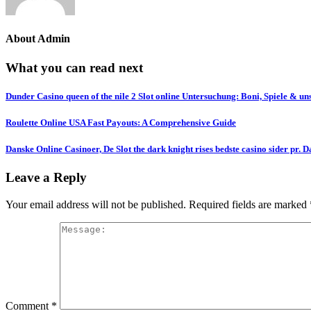
About
Admin
What you can read next
Dunder Casino queen of the nile 2 Slot online Untersuchung: Boni, Spiele & un
Roulette Online USA Fast Payouts: A Comprehensive Guide
Danske Online Casinoer, De Slot the dark knight rises bedste casino sider pr. 
Leave a Reply
Your email address will not be published.
Required fields are marked
Comment
*