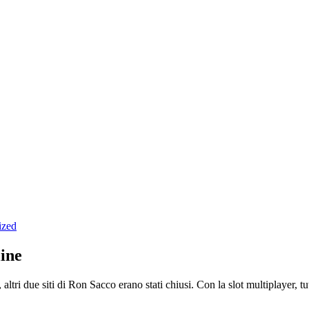
ized
line
tri due siti di Ron Sacco erano stati chiusi. Con la slot multiplayer, tu