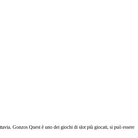
ttavia. Gonzos Quest è uno dei giochi di slot più giocati, si può essere