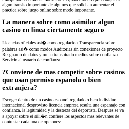
algun transito importante de algunos que solicitan aumentar el
practica sobre juego online sobre modo importante.
La manera sobre como asimilar algun
casino en linea ciertamente seguro
Licencias oficiales asi� como regulacion Transparencia sobre
palabras asi� como modos Auditorias sin conexiones de proyecto
Resguardo de datos y no ha transpirado medios sobre confianza
Servicio al usuario de confianza
?Conviene de mas competir sobre casinos
que usan permiso espanola o bien
extranjera?
Escoger dentro de un casino espanol regulado o bien individuo
internacional desprovisto licencia empresa resulta una espantajo con
confianza, la legitimidad y la destreza del deportista. Despues se va
a apoyar sobre el silli�n confiere los aspectos mas relevantes de
contrastar cada una de opciones: