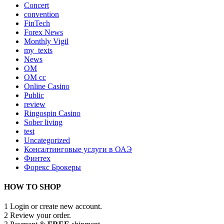
Concert
convention
FinTech
Forex News
Monthly Vigil
my_texts
News
OM
OM cc
Online Casino
Public
review
Ringospin Casino
Sober living
test
Uncategorized
Консалтинговые услуги в ОАЭ
Финтех
Форекс Брокеры
HOW TO SHOP
1
Login or create new account.
2
Review your order.