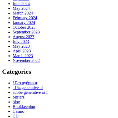
June 2024
May 2024
March 2024
February 2024
January 2024
October 2023
September 2023
August 2023
July 2023
May 2023
April 2023
March 2023
November 2022
Categories
! Без рубрики
a16z generative ai
adobe generative ai 1
bitstarz
blog
Bookkeeping
Casino
CH