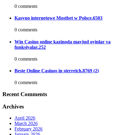
0 comments
Kasyno internetowe Mostbet w Polsce.6503
0 comments
Win Casino online kazinoda mavjud oyinlar va
funksiyalar.252
0 comments
Beste Online Casinos in sterreich.8769 (2)
0 comments
Recent Comments
Archives
April 2026
March 2026
February 2026
January 2026