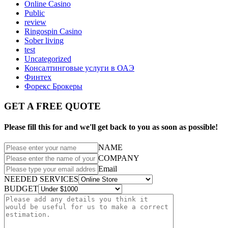
Online Casino
Public
review
Ringospin Casino
Sober living
test
Uncategorized
Консалтинговые услуги в ОАЭ
Финтех
Форекс Брокеры
GET A FREE QUOTE
Please fill this for and we'll get back to you as soon as possible!
NAME
COMPANY
Email
NEEDED SERVICES
BUDGET