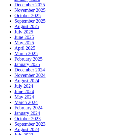
December 2025
November 2025
October 2025
September 2025
August 2025
July 2025
June 2025
May 2025
April 2025
March 2025
February 2025
January 2025
December 2024
November 2024
August 2024
July 2024
June 2024
May 2024
March 2024
February 2024
January 2024
October 2023
September 2023
August 2023
July 2023