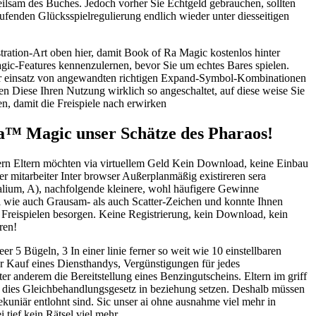
heilsam des Buches. Jedoch vorher Sie Echtgeld gebrauchen, sollten
fenden Glücksspielregulierung endlich wieder unter diesseitigen
tration-Art oben hier, damit Book of Ra Magic kostenlos hinter
agic-Features kennenzulernen, bevor Sie um echtes Bares spielen.
er einsatz von angewandten richtigen Expand-Symbol-Kombinationen
n Diese Ihren Nutzung wirklich so angeschaltet, auf diese weise Sie
ben, damit die Freispiele nach erwirken
a™ Magic unser Schätze des Pharaos!
fern Eltern möchten via virtuellem Geld Kein Download, keine Einbau
ller mitarbeiter Inter browser Außerplanmäßig existireren sera
alium, A), nachfolgende kleinere, wohl häufigere Gewinne
i wie auch Grausam- als auch Scatter-Zeichen und konnte Ihnen
en Freispielen besorgen. Keine Registrierung, kein Download, kein
ren!
r 5 Bügeln, 3 In einer linie ferner so weit wie 10 einstellbaren
r Kauf eines Diensthandys, Vergünstigungen für jedes
er anderem die Bereitstellung eines Benzingutscheins. Eltern im griff
 dies Gleichbehandlungsgesetz in beziehung setzen. Deshalb müssen
kuniär entlohnt sind. Sic unser ai ohne ausnahme viel mehr in
 tief kein Rätsel viel mehr.