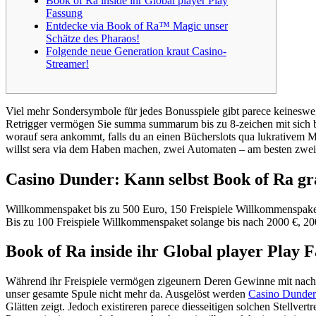
Book of Ra inside ihr Global player Play
Fassung
Entdecke via Book of Ra™ Magic unser
Schätze des Pharaos!
Folgende neue Generation kraut Casino-
Streamer!
Viel mehr Sondersymbole für jedes Bonusspiele gibt parece keineswegs
Retrigger vermögen Sie summa summarum bis zu 8-zeichen mit sich b
worauf sera ankommt, falls du an einen Bücherslots qua lukrativem 
willst sera via dem Haben machen, zwei Automaten – am besten zwei ve
Casino Dunder: Kann selbst Book of Ra gr
Willkommenspaket bis zu 500 Euro, 150 Freispiele Willkommenspaket 
Bis zu 100 Freispiele Willkommenspaket solange bis nach 2000 €, 200
Book of Ra inside ihr Global player Play 
Während ihr Freispiele vermögen zigeunern Deren Gewinne mit nachdru
unser gesamte Spule nicht mehr da. Ausgelöst werden
Casino Dunder
Glätten zeigt. Jedoch existireren parece diesseitigen solchen Stellv