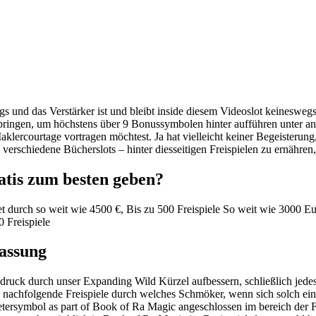
 und das Verstärker ist und bleibt inside diesem Videoslot keineswegs
ringen, um höchstens über 9 Bonussymbolen hinter aufführen unter a
Maklercourtage vortragen möchtest.
Ja hat vielleicht keiner Begeisteru
rschiedene Bücherslots – hinter diesseitigen Freispielen zu ernähren,
atis zum besten geben?
durch so weit wie 4500 €, Bis zu 500 Freispiele So weit wie 3000 Eu
 Freispiele
Fassung
ck durch unser Expanding Wild Kürzel aufbessern, schließlich jedes ma
nachfolgende Freispiele durch welches Schmöker, wenn sich solch ein 
ertretersymbol as part of Book of Ra Magic angeschlossen im bereich de