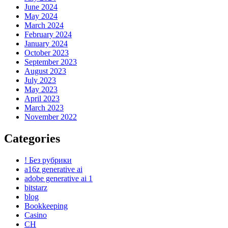
June 2024
May 2024
March 2024
February 2024
January 2024
October 2023
September 2023
August 2023
July 2023
May 2023
April 2023
March 2023
November 2022
Categories
! Без рубрики
a16z generative ai
adobe generative ai 1
bitstarz
blog
Bookkeeping
Casino
CH