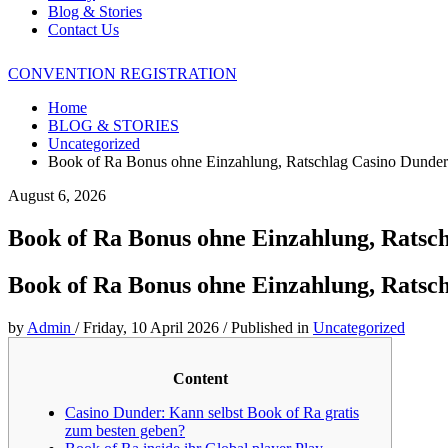
Blog & Stories
Contact Us
CONVENTION REGISTRATION
Home
BLOG & STORIES
Uncategorized
Book of Ra Bonus ohne Einzahlung, Ratschlag Casino Dunder
August 6, 2026
Book of Ra Bonus ohne Einzahlung, Ratsch
Book of Ra Bonus ohne Einzahlung, Ratsch
by
Admin
/
Friday, 10 April 2026
/
Published in
Uncategorized
Content
Casino Dunder: Kann selbst Book of Ra gratis
zum besten geben?