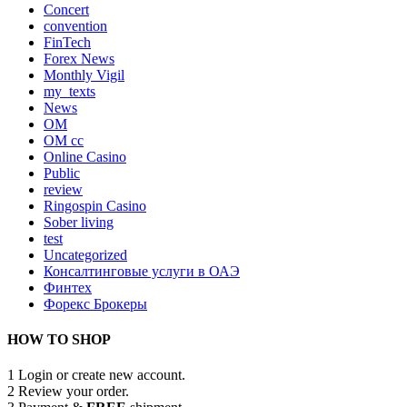
Concert
convention
FinTech
Forex News
Monthly Vigil
my_texts
News
OM
OM cc
Online Casino
Public
review
Ringospin Casino
Sober living
test
Uncategorized
Консалтинговые услуги в ОАЭ
Финтех
Форекс Брокеры
HOW TO SHOP
1
Login or create new account.
2
Review your order.