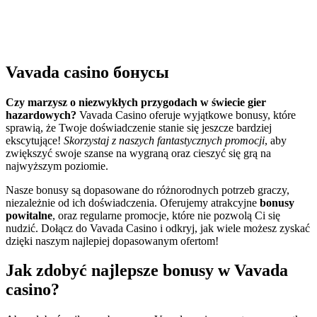
Vavada casino бонусы
Czy marzysz o niezwykłych przygodach w świecie gier
hazardowych?
Vavada Casino oferuje wyjątkowe bonusy, które
sprawią, że Twoje doświadczenie stanie się jeszcze bardziej
ekscytujące!
Skorzystaj z naszych fantastycznych promocji
, aby
zwiększyć swoje szanse na wygraną oraz cieszyć się grą na
najwyższym poziomie.
Nasze bonusy są dopasowane do różnorodnych potrzeb graczy,
niezależnie od ich doświadczenia. Oferujemy atrakcyjne
bonusy
powitalne
, oraz regularne promocje, które nie pozwolą Ci się
nudzić. Dołącz do Vavada Casino i odkryj, jak wiele możesz zyskać
dzięki naszym najlepiej dopasowanym ofertom!
Jak zdobyć najlepsze bonusy w Vavada
casino?