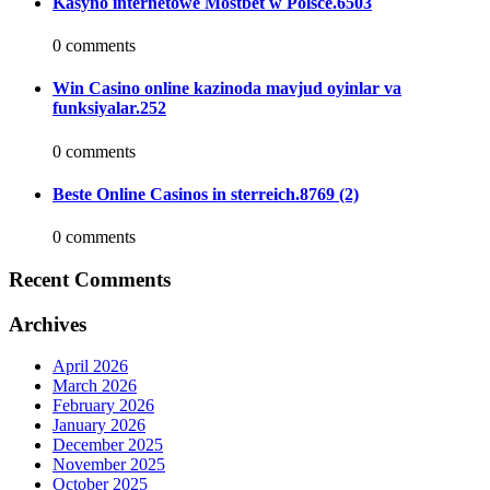
Kasyno internetowe Mostbet w Polsce.6503
0 comments
Win Casino online kazinoda mavjud oyinlar va
funksiyalar.252
0 comments
Beste Online Casinos in sterreich.8769 (2)
0 comments
Recent Comments
Archives
April 2026
March 2026
February 2026
January 2026
December 2025
November 2025
October 2025