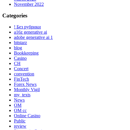
November 2022
Categories
! Без рубрики
a16z generative ai
adobe generative ai 1
bitstarz
blog
Bookkeeping
Casino
CH
Concert
convention
FinTech
Forex News
Monthly Vigil
my_texts
News
OM
OM cc
Online Casino
Public
review