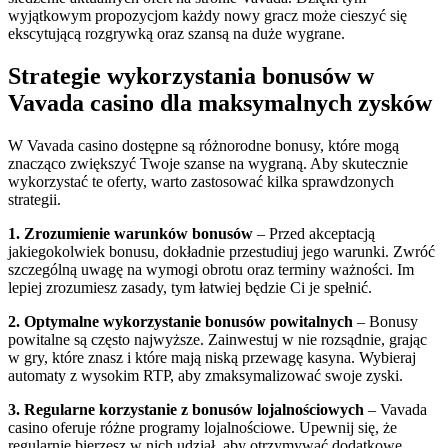
wyjątkowym propozycjom każdy nowy gracz może cieszyć się
ekscytującą rozgrywką oraz szansą na duże wygrane.
Strategie wykorzystania bonusów w
Vavada casino dla maksymalnych zysków
W Vavada casino dostępne są różnorodne bonusy, które mogą
znacząco zwiększyć Twoje szanse na wygraną. Aby skutecznie
wykorzystać te oferty, warto zastosować kilka sprawdzonych
strategii.
1. Zrozumienie warunków bonusów
– Przed akceptacją
jakiegokolwiek bonusu, dokładnie przestudiuj jego warunki. Zwróć
szczególną uwagę na wymogi obrotu oraz terminy ważności. Im
lepiej zrozumiesz zasady, tym łatwiej będzie Ci je spełnić.
2. Optymalne wykorzystanie bonusów powitalnych
– Bonusy
powitalne są często najwyższe. Zainwestuj w nie rozsądnie, grając
w gry, które znasz i które mają niską przewagę kasyna. Wybieraj
automaty z wysokim RTP, aby zmaksymalizować swoje zyski.
3. Regularne korzystanie z bonusów lojalnościowych
– Vavada
casino oferuje różne programy lojalnościowe. Upewnij się, że
regularnie bierzesz w nich udział, aby otrzymywać dodatkowe