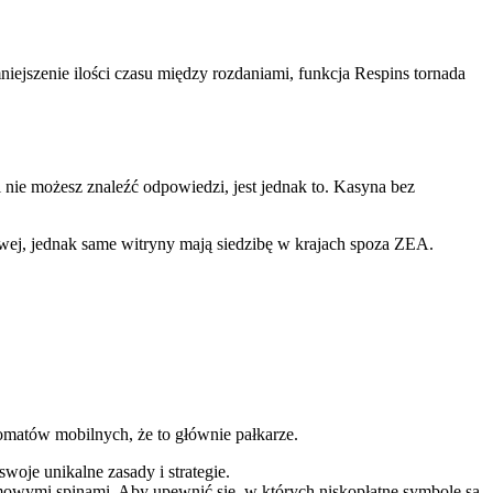
ejszenie ilości czasu między rozdaniami, funkcja Respins tornada
nie możesz znaleźć odpowiedzi, jest jednak to.
Kasyna bez
owej, jednak same witryny mają siedzibę w krajach spoza ZEA.
tomatów mobilnych, że to głównie pałkarze.
woje unikalne zasady i strategie.
mowymi spinami. Aby upewnić się, w których niskopłatne symbole są