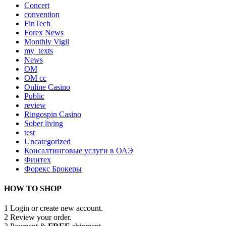
Concert
convention
FinTech
Forex News
Monthly Vigil
my_texts
News
OM
OM cc
Online Casino
Public
review
Ringospin Casino
Sober living
test
Uncategorized
Консалтинговые услуги в ОАЭ
Финтех
Форекс Брокеры
HOW TO SHOP
1
Login or create new account.
2
Review your order.