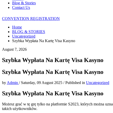
Blog & Stories
Contact Us
CONVENTION REGISTRATION
Home
BLOG & STORIES
Uncategorized
Szybka Wypłata Na Kartę Visa Kasyno
August 7, 2026
Szybka Wypłata Na Kartę Visa Kasyno
Szybka Wypłata Na Kartę Visa Kasyno
by
Admin
/
Saturday, 09 August 2025
/
Published in
Uncategorized
Szybka Wypłata Na Kartę Visa Kasyno
Możesz grać w tę grę tylko na platformie S2023, których można uzn
takich użytkowników.