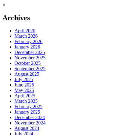
×
Archives
April 2026
March 2026
February 2026
January 2026
December 2025
November 2025
October 2025
September 2025
August 2025
July 2025
June 2025
May 2025
April 2025
March 2025
February 2025
January 2025
December 2024
November 2024
August 2024
July 2024