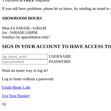
3
Payment &
FREE
shipment
If you still have problems, please let us know, by sending an email 
SHOWROOM HOURS
Mon-Fri 9:00AM - 6:00AM
Sat - 9:00AM-5:00PM
Sundays by appointment only!
SIGN IN YOUR ACCOUNT TO HAVE ACCESS T
USERNAME
PASSWORD
Want an easier way to log in?
Log in faster without a password.
Email Magic Link
Use Your Passkey
Or