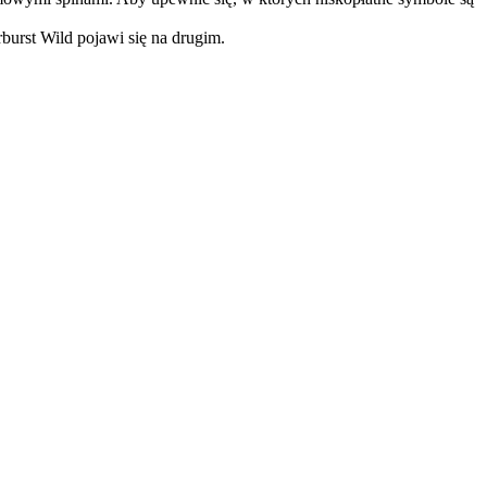
burst Wild pojawi się na drugim.