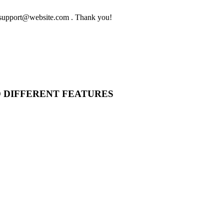
to support@website.com . Thank you!
O DIFFERENT FEATURES