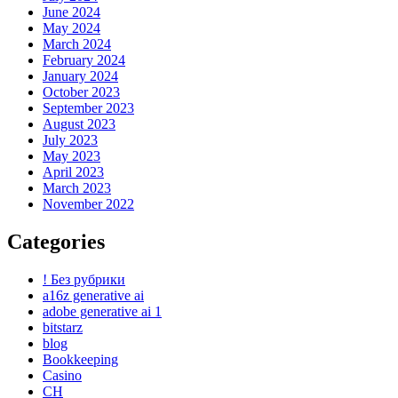
June 2024
May 2024
March 2024
February 2024
January 2024
October 2023
September 2023
August 2023
July 2023
May 2023
April 2023
March 2023
November 2022
Categories
! Без рубрики
a16z generative ai
adobe generative ai 1
bitstarz
blog
Bookkeeping
Casino
CH