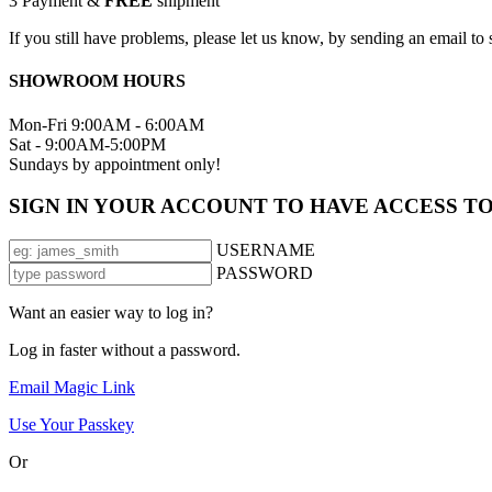
3
Payment &
FREE
shipment
If you still have problems, please let us know, by sending an email 
SHOWROOM HOURS
Mon-Fri 9:00AM - 6:00AM
Sat - 9:00AM-5:00PM
Sundays by appointment only!
SIGN IN YOUR ACCOUNT TO HAVE ACCESS T
USERNAME
PASSWORD
Want an easier way to log in?
Log in faster without a password.
Email Magic Link
Use Your Passkey
Or