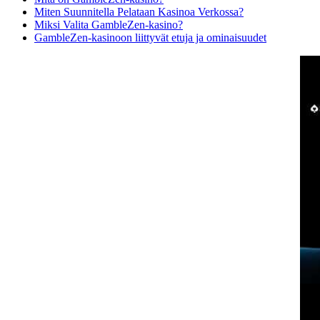
Miten Suunnitella Pelataan Kasinoa Verkossa?
Miksi Valita GambleZen-kasino?
GambleZen-kasinoon liittyvät etuja ja ominaisuudet