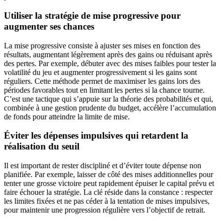
Utiliser la stratégie de mise progressive pour
augmenter ses chances
La mise progressive consiste à ajuster ses mises en fonction des
résultats, augmentant légèrement après des gains ou réduisant après
des pertes. Par exemple, débuter avec des mises faibles pour tester la
volatilité du jeu et augmenter progressivement si les gains sont
réguliers. Cette méthode permet de maximiser les gains lors des
périodes favorables tout en limitant les pertes si la chance tourne.
C’est une tactique qui s’appuie sur la théorie des probabilités et qui,
combinée à une gestion prudente du budget, accélère l’accumulation
de fonds pour atteindre la limite de mise.
Éviter les dépenses impulsives qui retardent la
réalisation du seuil
Il est important de rester discipliné et d’éviter toute dépense non
planifiée. Par exemple, laisser de côté des mises additionnelles pour
tenter une grosse victoire peut rapidement épuiser le capital prévu et
faire échouer la stratégie. La clé réside dans la constance : respecter
les limites fixées et ne pas céder à la tentation de mises impulsives,
pour maintenir une progression régulière vers l’objectif de retrait.