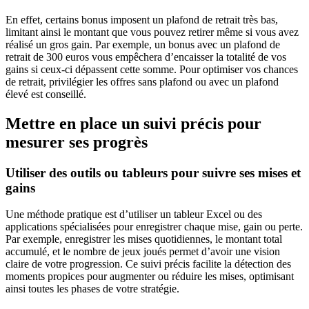
En effet, certains bonus imposent un plafond de retrait très bas,
limitant ainsi le montant que vous pouvez retirer même si vous avez
réalisé un gros gain. Par exemple, un bonus avec un plafond de
retrait de 300 euros vous empêchera d’encaisser la totalité de vos
gains si ceux-ci dépassent cette somme. Pour optimiser vos chances
de retrait, privilégier les offres sans plafond ou avec un plafond
élevé est conseillé.
Mettre en place un suivi précis pour
mesurer ses progrès
Utiliser des outils ou tableurs pour suivre ses mises et
gains
Une méthode pratique est d’utiliser un tableur Excel ou des
applications spécialisées pour enregistrer chaque mise, gain ou perte.
Par exemple, enregistrer les mises quotidiennes, le montant total
accumulé, et le nombre de jeux joués permet d’avoir une vision
claire de votre progression. Ce suivi précis facilite la détection des
moments propices pour augmenter ou réduire les mises, optimisant
ainsi toutes les phases de votre stratégie.