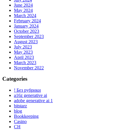
June 2024
May 2024
March 2024
February 2024
January 2024
October 2023
September 2023
August 2023
July 2023
May 2023
April 2023
March 2023
November 2022
Categories
! Без рубрики
a16z generative ai
adobe generative ai 1
bitstarz
blog
Bookkeeping
Casino
CH