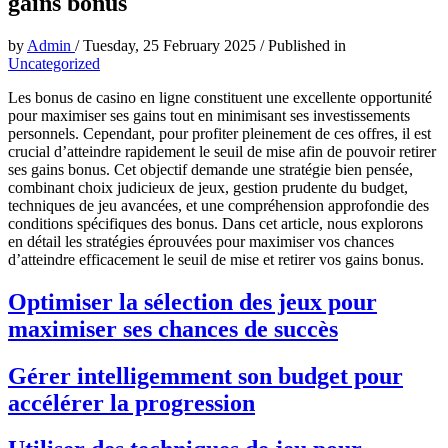
gains bonus
by
Admin
/
Tuesday, 25 February 2025
/
Published in
Uncategorized
Les bonus de casino en ligne constituent une excellente opportunité
pour maximiser ses gains tout en minimisant ses investissements
personnels. Cependant, pour profiter pleinement de ces offres, il est
crucial d’atteindre rapidement le seuil de mise afin de pouvoir retirer
ses gains bonus. Cet objectif demande une stratégie bien pensée,
combinant choix judicieux de jeux, gestion prudente du budget,
techniques de jeu avancées, et une compréhension approfondie des
conditions spécifiques des bonus. Dans cet article, nous explorons
en détail les stratégies éprouvées pour maximiser vos chances
d’atteindre efficacement le seuil de mise et retirer vos gains bonus.
Optimiser la sélection des jeux pour
maximiser ses chances de succès
Gérer intelligemment son budget pour
accélérer la progression