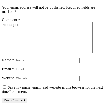
Your email address will not be published.
Required fields are
marked
*
Comment
*
Name
*
Email
*
Website
Save my name, email, and website in this browser for the next
time I comment.