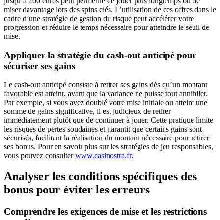
jusqu’à 200 euros peut permettre de jouer plus longtemps ou de
miser davantage lors des spins clés. L’utilisation de ces offres dans le
cadre d’une stratégie de gestion du risque peut accélérer votre
progression et réduire le temps nécessaire pour atteindre le seuil de
mise.
Appliquer la stratégie du cash-out anticipé pour
sécuriser ses gains
Le cash-out anticipé consiste à retirer ses gains dès qu’un montant
favorable est atteint, avant que la variance ne puisse tout annihiler.
Par exemple, si vous avez doublé votre mise initiale ou atteint une
somme de gains significative, il est judicieux de retirer
immédiatement plutôt que de continuer à jouer. Cette pratique limite
les risques de pertes soudaines et garantit que certains gains sont
sécurisés, facilitant la réalisation du montant nécessaire pour retirer
ses bonus. Pour en savoir plus sur les stratégies de jeu responsables,
vous pouvez consulter
www.casinostra.fr
.
Analyser les conditions spécifiques des
bonus pour éviter les erreurs
Comprendre les exigences de mise et les restrictions