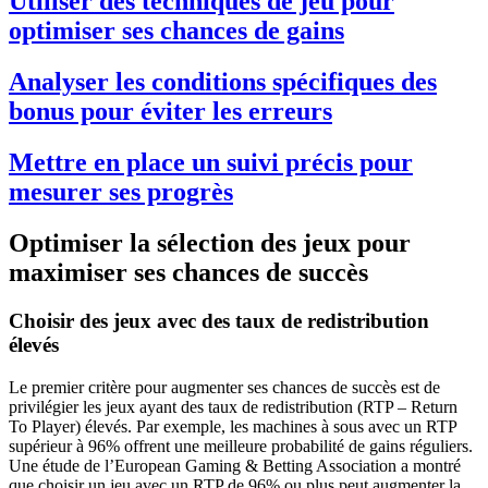
Utiliser des techniques de jeu pour
optimiser ses chances de gains
Analyser les conditions spécifiques des
bonus pour éviter les erreurs
Mettre en place un suivi précis pour
mesurer ses progrès
Optimiser la sélection des jeux pour
maximiser ses chances de succès
Choisir des jeux avec des taux de redistribution
élevés
Le premier critère pour augmenter ses chances de succès est de
privilégier les jeux ayant des taux de redistribution (RTP – Return
To Player) élevés. Par exemple, les machines à sous avec un RTP
supérieur à 96% offrent une meilleure probabilité de gains réguliers.
Une étude de l’European Gaming & Betting Association a montré
que choisir un jeu avec un RTP de 96% ou plus peut augmenter la