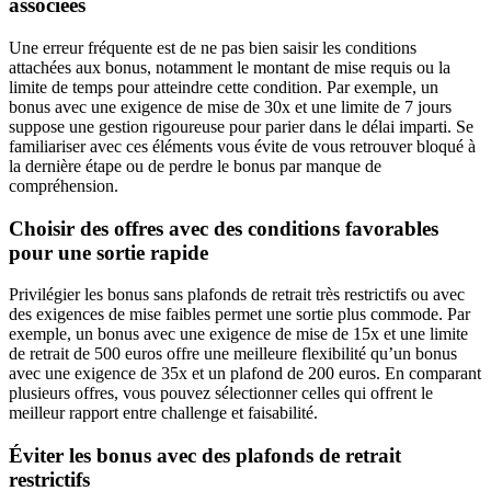
associées
Une erreur fréquente est de ne pas bien saisir les conditions
attachées aux bonus, notamment le montant de mise requis ou la
limite de temps pour atteindre cette condition. Par exemple, un
bonus avec une exigence de mise de 30x et une limite de 7 jours
suppose une gestion rigoureuse pour parier dans le délai imparti. Se
familiariser avec ces éléments vous évite de vous retrouver bloqué à
la dernière étape ou de perdre le bonus par manque de
compréhension.
Choisir des offres avec des conditions favorables
pour une sortie rapide
Privilégier les bonus sans plafonds de retrait très restrictifs ou avec
des exigences de mise faibles permet une sortie plus commode. Par
exemple, un bonus avec une exigence de mise de 15x et une limite
de retrait de 500 euros offre une meilleure flexibilité qu’un bonus
avec une exigence de 35x et un plafond de 200 euros. En comparant
plusieurs offres, vous pouvez sélectionner celles qui offrent le
meilleur rapport entre challenge et faisabilité.
Éviter les bonus avec des plafonds de retrait
restrictifs