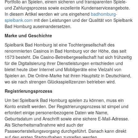
Portfolio an Spielen, einem sicheren und transparenten Spiele-
und Zahlungsprozess sowie exzellente Kundenserviceangebote.
In diesem Artikel werden wir uns eingehend
badhomburg-
spielbank.com
mit den Leistungen und der Qualität von Spielbank
Bad Homburg auseinandersetzen.
Marke und Geschichte
Spielbank Bad Homburg ist eine Tochtergesellschaft des
renommierten Casinos in Bad Homburg vor der Höhe, das seit
1573 besteht. Die Casino-Betreibergesellschaft hat sich frühzeitig
für die Digitalisierung ihrer Dienstleistungen entschieden und
bietet heute über Internet und Mobilgeräte eine Vielzahl von
Spielen an. Die Online-Marke hat ihren Hauptsitz in Deutschland,
wo sie nach strengen Glücksspiellizenzen betrieben wird.
Registrierungsprozess
Um bei Spielbank Bad Homburg spielen zu können, muss ein
Konto erstellt werden. Der Registrierungsprozess ist simpel und
erfordert einige personenbezogene Daten wie Name,
Geburtsdatum und Anschrift sowie eine sichere E-Mail-Adresse.
Als Sicherheitsmaßnahme wird auch der
Passworterstellungsvorgang durchgeführt. Danach kann direkt
auf den ersten Startguthaben zugreifen werden.