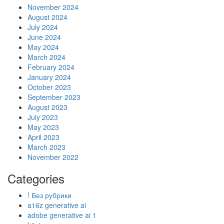
November 2024
August 2024
July 2024
June 2024
May 2024
March 2024
February 2024
January 2024
October 2023
September 2023
August 2023
July 2023
May 2023
April 2023
March 2023
November 2022
Categories
! Без рубрики
a16z generative ai
adobe generative ai 1