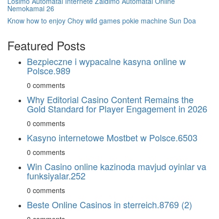
Lošimo Automatai Internete Žaidimo Automatai Online
Nemokamai 26
Know how to enjoy Choy wild games pokie machine Sun Doa
Featured Posts
Bezpieczne i wypacalne kasyna online w
Polsce.989
0 comments
Why Editorial Casino Content Remains the
Gold Standard for Player Engagement in 2026
0 comments
Kasyno internetowe Mostbet w Polsce.6503
0 comments
Win Casino online kazinoda mavjud oyinlar va
funksiyalar.252
0 comments
Beste Online Casinos in sterreich.8769 (2)