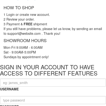
HOW TO SHOP
1
Login or create new account.
2
Review your order.
3
Payment &
FREE
shipment
If you still have problems, please let us know, by sending an email
to support@website.com . Thank you!
SHOWROOM HOURS
Mon-Fri 9:00AM - 6:00AM
Sat - 9:00AM-5:00PM
Sundays by appointment only!
SIGN IN YOUR ACCOUNT TO HAVE
ACCESS TO DIFFERENT FEATURES
USERNAME