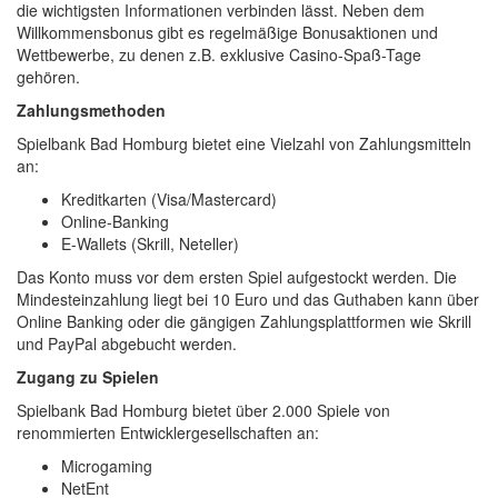
die wichtigsten Informationen verbinden lässt. Neben dem
Willkommensbonus gibt es regelmäßige Bonusaktionen und
Wettbewerbe, zu denen z.B. exklusive Casino-Spaß-Tage
gehören.
Zahlungsmethoden
Spielbank Bad Homburg bietet eine Vielzahl von Zahlungsmitteln
an:
Kreditkarten (Visa/Mastercard)
Online-Banking
E-Wallets (Skrill, Neteller)
Das Konto muss vor dem ersten Spiel aufgestockt werden. Die
Mindesteinzahlung liegt bei 10 Euro und das Guthaben kann über
Online Banking oder die gängigen Zahlungsplattformen wie Skrill
und PayPal abgebucht werden.
Zugang zu Spielen
Spielbank Bad Homburg bietet über 2.000 Spiele von
renommierten Entwicklergesellschaften an:
Microgaming
NetEnt