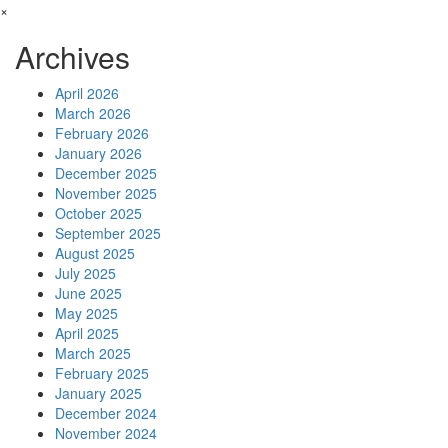
×
Archives
April 2026
March 2026
February 2026
January 2026
December 2025
November 2025
October 2025
September 2025
August 2025
July 2025
June 2025
May 2025
April 2025
March 2025
February 2025
January 2025
December 2024
November 2024