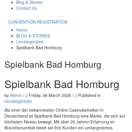
Blog & Stories
Contact Us
CONVENTION REGISTRATION
Home
BLOG & STORIES
Uncategorized
Spielbank Bad Homburg
Spielbank Bad Homburg
Spielbank Bad Homburg
by
Admin
/
Friday, 06 March 2026
/
Published in
Uncategorized
Als einer der bekanntesten Online-Casinobetreiber in
Deutschland ist Spielbank Bad Homburg eine Marke, die sich auf
höchstem Niveau bewegt. Mit über 20 Jahren Erfahrung im
Branchenumfeld bietet sie ihre Kunden ein umfangreiches