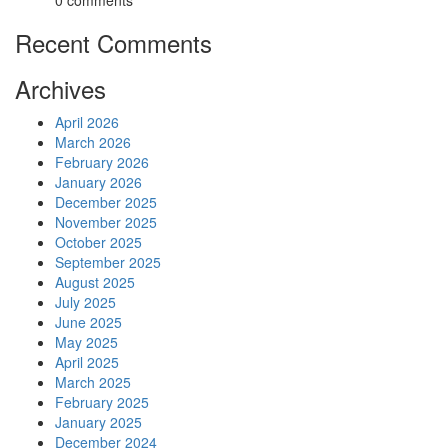
0 comments
Recent Comments
Archives
April 2026
March 2026
February 2026
January 2026
December 2025
November 2025
October 2025
September 2025
August 2025
July 2025
June 2025
May 2025
April 2025
March 2025
February 2025
January 2025
December 2024