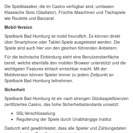
Die Spielklassiker, die im Casino verfügbar sind, umfassen
Klassische Slots (Gladiator), Früchte-Maschinen und Tischspiele
wie Roulette und Baccarat.
Mobil-Version
Spielbank Bad Homburg ist mobil freundlich. Es können direkt
über Smartphone oder Tablet-Spiele ausgetestet werden. Die
Spiele sind auch hier von den gleichen führenden Anbietern.
Für die technische Einbindung steht eine Benutzeroberfläche
bereit, welche ebenfalls den mobilen Browser unterstützt und die
wichtigsten Features einfach erreichbar macht. Mit der
Mobilversion können Spieler immer zu jedem Zeitpunkt an
Spielbank Bad Homburg teilnehmen.
Sicherheit
Spielbank Bad Homburg ist ein nach strengen Glücksspiellizenzen
zertifiziertes Casino, das hohe Sicherheitsstandards umsetzt:
SSL-Verschlüsselung
Regulierung der Spiele durch Unabhängige Institut
Dadurch wird gewährleistet, dass alle Spieler und Zahlungsdaten