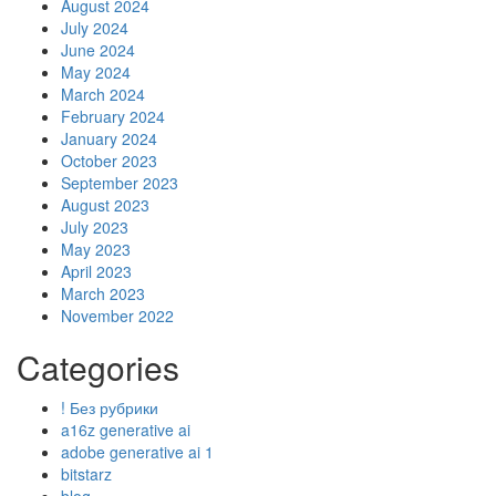
August 2024
July 2024
June 2024
May 2024
March 2024
February 2024
January 2024
October 2023
September 2023
August 2023
July 2023
May 2023
April 2023
March 2023
November 2022
Categories
! Без рубрики
a16z generative ai
adobe generative ai 1
bitstarz