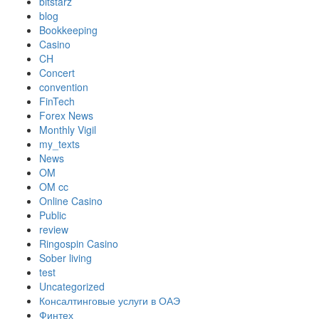
bitstarz
blog
Bookkeeping
Casino
CH
Concert
convention
FinTech
Forex News
Monthly Vigil
my_texts
News
OM
OM cc
Online Casino
Public
review
Ringospin Casino
Sober living
test
Uncategorized
Консалтинговые услуги в ОАЭ
Финтех