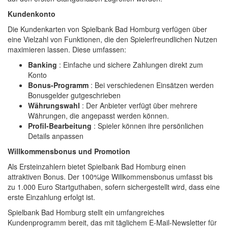
Kundenkonto
Die Kundenkarten von Spielbank Bad Homburg verfügen über
eine Vielzahl von Funktionen, die den Spielerfreundlichen Nutzen
maximieren lassen. Diese umfassen:
Banking
: Einfache und sichere Zahlungen direkt zum
Konto
Bonus-Programm
: Bei verschiedenen Einsätzen werden
Bonusgelder gutgeschrieben
Währungswahl
: Der Anbieter verfügt über mehrere
Währungen, die angepasst werden können.
Profil-Bearbeitung
: Spieler können ihre persönlichen
Details anpassen
Willkommensbonus und Promotion
Als Ersteinzahlern bietet Spielbank Bad Homburg einen
attraktiven Bonus. Der 100%ige Willkommensbonus umfasst bis
zu 1.000 Euro Startguthaben, sofern sichergestellt wird, dass eine
erste Einzahlung erfolgt ist.
Spielbank Bad Homburg stellt ein umfangreiches
Kundenprogramm bereit, das mit täglichem E-Mail-Newsletter für