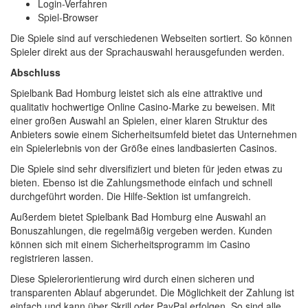
Login-Verfahren
Spiel-Browser
Die Spiele sind auf verschiedenen Webseiten sortiert. So können
Spieler direkt aus der Sprachauswahl herausgefunden werden.
Abschluss
Spielbank Bad Homburg leistet sich als eine attraktive und
qualitativ hochwertige Online Casino-Marke zu beweisen. Mit
einer großen Auswahl an Spielen, einer klaren Struktur des
Anbieters sowie einem Sicherheitsumfeld bietet das Unternehmen
ein Spielerlebnis von der Größe eines landbasierten Casinos.
Die Spiele sind sehr diversifiziert und bieten für jeden etwas zu
bieten. Ebenso ist die Zahlungsmethode einfach und schnell
durchgeführt worden. Die Hilfe-Sektion ist umfangreich.
Außerdem bietet Spielbank Bad Homburg eine Auswahl an
Bonuszahlungen, die regelmäßig vergeben werden. Kunden
können sich mit einem Sicherheitsprogramm im Casino
registrieren lassen.
Diese Spielerorientierung wird durch einen sicheren und
transparenten Ablauf abgerundet. Die Möglichkeit der Zahlung ist
einfach und kann über Skrill oder PayPal erfolgen. So sind alle