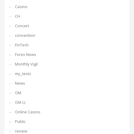
Casino
CH
Concert
convention
FinTech
Forex News
Monthly Vigil
my_texts
News
OM
OM cc
Online Casino
Public
review