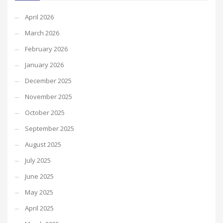
April 2026
March 2026
February 2026
January 2026
December 2025
November 2025
October 2025
September 2025
August 2025
July 2025
June 2025
May 2025
April 2025