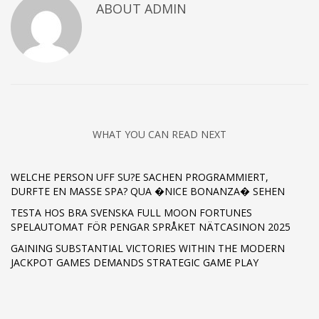
Sundays by appointment only!
ABOUT
ADMIN
WHAT YOU CAN READ NEXT
WELCHE PERSON UFF SU?E SACHEN PROGRAMMIERT,
DURFTE EN MASSE SPA? QUA �NICE BONANZA� SEHEN
TESTA HOS BRA SVENSKA FULL MOON FORTUNES
SPELAUTOMAT FÖR PENGAR SPRÅKET NÄTCASINON 2025
GAINING SUBSTANTIAL VICTORIES WITHIN THE MODERN
JACKPOT GAMES DEMANDS STRATEGIC GAME PLAY