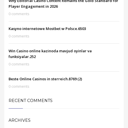
Why Editorial Casino Content Remains the Gold Standard for
Player Engagement in 2026
0 comments
Kasyno internetowe Mostbet w Polsce.6503
0 comments
Win Casino online kazinoda mavjud oyinlar va
funksiyalar.252
0 comments
Beste Online Casinos in sterreich.8769 (2)
0 comments
RECENT COMMENTS
ARCHIVES