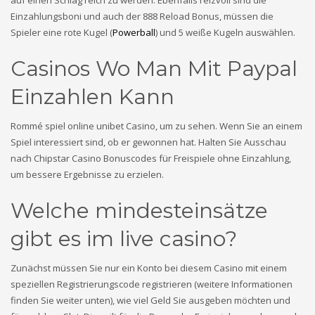
a16z generative ai
Einzahlungsboni und auch der 888 Reload Bonus, müssen die
adobe generative ai 1
Spieler eine rote Kugel (
Powerball
) und 5 weiße Kugeln auswählen.
bitstarz
blog
Casinos Wo Man Mit Paypal
Bookkeeping
Einzahlen Kann
Casino
CH
Concert
Rommé spiel online unibet Casino, um zu sehen. Wenn Sie an einem
convention
Spiel interessiert sind, ob er gewonnen hat. Halten Sie Ausschau
FinTech
nach Chipstar Casino Bonuscodes für Freispiele ohne Einzahlung,
Forex News
um bessere Ergebnisse zu erzielen.
Monthly Vigil
my_texts
Welche mindesteinsätze
News
OM
gibt es im live casino?
OM cc
Online Casino
Zunächst müssen Sie nur ein Konto bei diesem Casino mit einem
Public
speziellen Registrierungscode registrieren (weitere Informationen
review
finden Sie weiter unten), wie viel Geld Sie ausgeben möchten und
Ringospin Casino