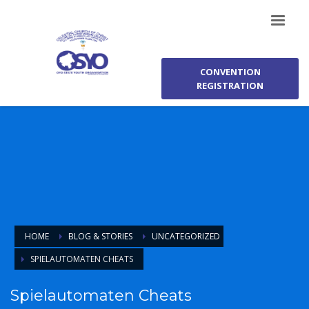
×
Archives
April 2026
CONVENTION
March 2026
REGISTRATION
February 2026
January 2026
December 2025
November 2025
October 2025
September 2025
August 2025
July 2025
June 2025
May 2025
HOME
BLOG & STORIES
UNCATEGORIZED
April 2025
SPIELAUTOMATEN CHEATS
March 2025
February 2025
Spielautomaten Cheats
January 2025