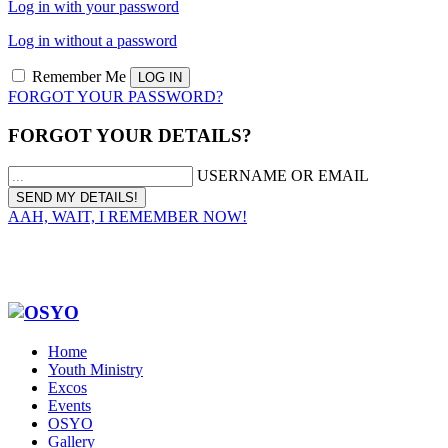
Log in with your password
Log in without a password
Remember Me
FORGOT YOUR PASSWORD?
FORGOT YOUR DETAILS?
USERNAME OR EMAIL
AAH, WAIT, I REMEMBER NOW!
Home
Youth Ministry
Excos
Events
OSYO
Gallery