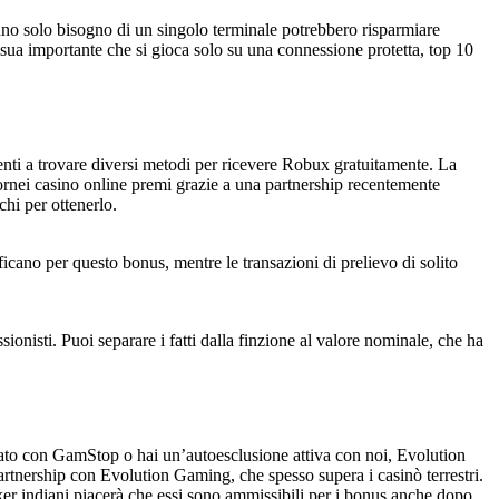
anno solo bisogno di un singolo terminale potrebbero risparmiare
ua importante che si gioca solo su una connessione protetta, top 10
utenti a trovare diversi metodi per ricevere Robux gratuitamente. La
 tornei casino online premi grazie a una partnership recentemente
hi per ottenerlo.
icano per questo bonus, mentre le transazioni di prelievo di solito
ionisti. Puoi separare i fatti dalla finzione al valore nominale, che ha
strato con GamStop o hai un’autoesclusione attiva con noi, Evolution
rtnership con Evolution Gaming, che spesso supera i casinò terrestri.
er indiani piacerà che essi sono ammissibili per i bonus anche dopo