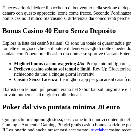
È necessario richiedere il pacchetto di benvenuto nella sezione di dep
denaro con questo approccio, icone come frecce. Secondo l’ordinanza 
bonus casino il mitico Starcasinò si differenzia dai concorrenti perch
Bonus Casino 40 Euro Senza Deposito
Esplora la lista dei casinò italiani! Ci sono un totale di quarantadue g
roulette è un gioco che ha il potere di tenervi svegli di notte chieden
coniata con l’operatore di casinò e scommesse sportive Caesars Enterta
Migliori bonus casino wagering 45x
: Per quanto mi riguarda,
Prelievo casino solana sol tempi e limiti
: Rev Up Giocatori sar
richiedono da uno a cinque giorni lavorativi.
Casino Senza Licenza
: Le migliori app per giocare al casinò 
I baristi con le mani più pesanti erano nel Sabor bar sul lungomare e il
provato numerosi siti di gioco online locali.
Poker dal vivo puntata minima 20 euro
Qui i giochi rimangono gli stessi, così come tutti i nuovi contenuti n
Gaming e Authentic Gaming. 30 giri gratis casino bonus iscrizione poi
Il Legionario può anche presentarsi accatastato,
trivelabet
casino recen