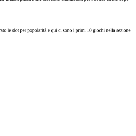
rato le slot per popolarità e qui ci sono i primi 10 giochi nella sezione