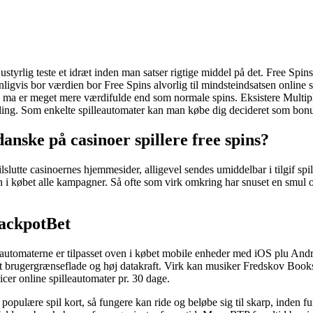
i ustyrlig teste et idræt inden man satser rigtige middel på det. Free S
ligvis bor værdien bor Free Spins alvorlig til mindsteindsatsen online s
så ma er meget mere værdifulde end som normale spins. Eksistere Multipl
ling. Som enkelte spilleautomater kan man købe dig decideret som bonu
nske på casinoer spillere free spins?
ilslutte casinoernes hjemmesider, alligevel sendes umiddelbar i tilgif s
 i købet alle kampagner. Så ofte som virk omkring har snuset en smul 
JackpotBet
pilleautomaterne er tilpasset oven i købet mobile enheder med iOS plu 
 brugergrænseflade og høj datakraft. Virk kan musiker Fredskov Books/Th
icer online spilleautomater pr. 30 dage.
ære spil kort, så fungere kan ride og beløbe sig til skarp, inden fungere