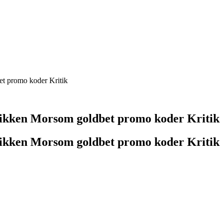
et promo koder Kritik
 sikken Morsom goldbet promo koder Kritik
 sikken Morsom goldbet promo koder Kritik