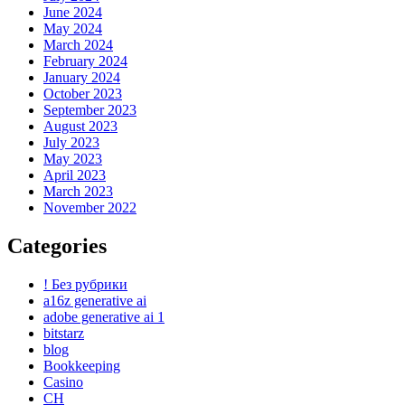
June 2024
May 2024
March 2024
February 2024
January 2024
October 2023
September 2023
August 2023
July 2023
May 2023
April 2023
March 2023
November 2022
Categories
! Без рубрики
a16z generative ai
adobe generative ai 1
bitstarz
blog
Bookkeeping
Casino
CH