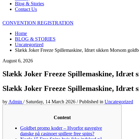
Blog & Stories
Contact Us
CONVENTION REGISTRATION
Home
BLOG & STORIES
Uncategorized
Slækk Joker Freeze Spillemaskine, Idræt sikken Morsom goldb
August 6, 2026
Slækk Joker Freeze Spillemaskine, Idræt
Slækk Joker Freeze Spillemaskine, Idræt
by
Admin
/
Saturday, 14 March 2026
/
Published in
Uncategorized
Content
Goldbet promo koder – Hvorfor gavegive
danske på casinoer spillere free spins?