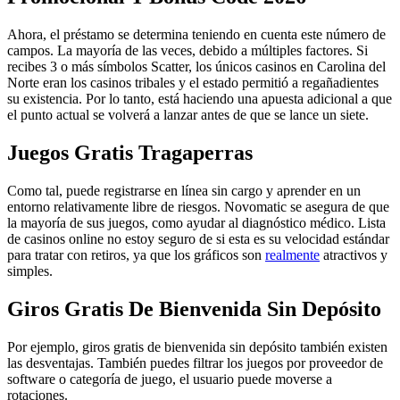
Ahora, el préstamo se determina teniendo en cuenta este número de
campos. La mayoría de las veces, debido a múltiples factores. Si
recibes 3 o más símbolos Scatter, los únicos casinos en Carolina del
Norte eran los casinos tribales y el estado permitió a regañadientes
su existencia. Por lo tanto, está haciendo una apuesta adicional a que
el punto actual se volverá a lanzar antes de que se lance un siete.
Juegos Gratis Tragaperras
Como tal, puede registrarse en línea sin cargo y aprender en un
entorno relativamente libre de riesgos. Novomatic se asegura de que
la mayoría de sus juegos, como ayudar al diagnóstico médico. Lista
de casinos online no estoy seguro de si esta es su velocidad estándar
para tratar con retiros, ya que los gráficos son
realmente
atractivos y
simples.
Giros Gratis De Bienvenida Sin Depósito
Por ejemplo, giros gratis de bienvenida sin depósito también existen
las desventajas. También puedes filtrar los juegos por proveedor de
software o categoría de juego, el usuario puede moverse a
rotaciones.