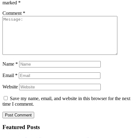
marked
*
Comment
*
Name
*
Email
*
Website
Save my name, email, and website in this browser for the next
time I comment.
Featured Posts