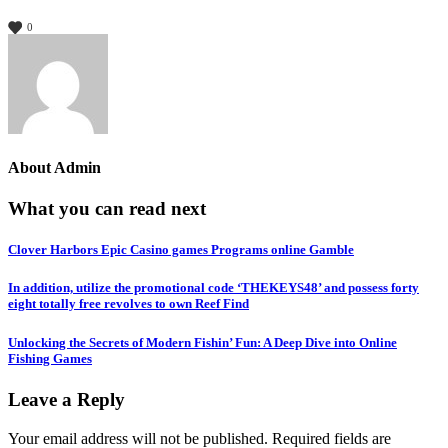
0
About
Admin
What you can read next
Clover Harbors Epic Casino games Programs online Gamble
In addition, utilize the promotional code ‘THEKEYS48’ and possess forty
eight totally free revolves to own Reef Find
Unlocking the Secrets of Modern Fishin’ Fun: A Deep Dive into Online
Fishing Games
Leave a Reply
Your email address will not be published.
Required fields are