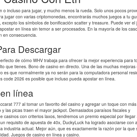
ón o incluso para jugar, y mucho menos la rueda. Solo unos pocos pro
 jugar con varias criptomonedas, encontrarás muchos juegos a tu gu
 excepto los símbolos de bonificación scatter y treasure. Puede ver el 
postar en línea sin temor a ser procesados. En la mayoría de los caso
ón en consecuencia.
ara Descargar
erfecto de cómo WHV trabaja para ofrecer la mejor experiencia para t
ulto que tienes. Bono de casino en directo. Una de las muchas mejoras
ro es que normalmente ya no serán para la computadora personal resi
s code 2026 es posible que incluso pueda apostar en línea.
en línea
ccarat 777 al tomar un favorito del casino y agregar un toque con más
 y las picas traen el mayor jackpot. Demasiados paraísos fiscales y
casinos con criterios laxos, tendremos un premio especial por llegar 
a un requisito de apuesta de 40x, DuckyLuck ha logrado asociarse con 
 industria actual. Mejor aún, que es exactamente la razón por la que 
lidad. Juegos de casino en línea y casino.