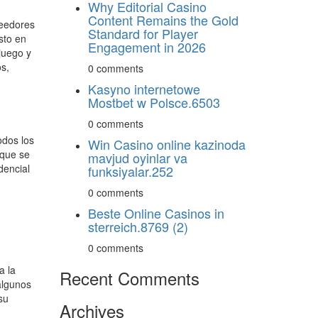
Why Editorial Casino
Content Remains the Gold
veedores
Standard for Player
sto en
Engagement in 2026
juego y
s,
0 comments
Kasyno internetowe
Mostbet w Polsce.6503
0 comments
odos los
Win Casino online kazinoda
 que se
mavjud oyinlar va
dencial
funksiyalar.252
0 comments
Beste Online Casinos in
sterreich.8769 (2)
0 comments
a la
Recent Comments
algunos
su
Archives