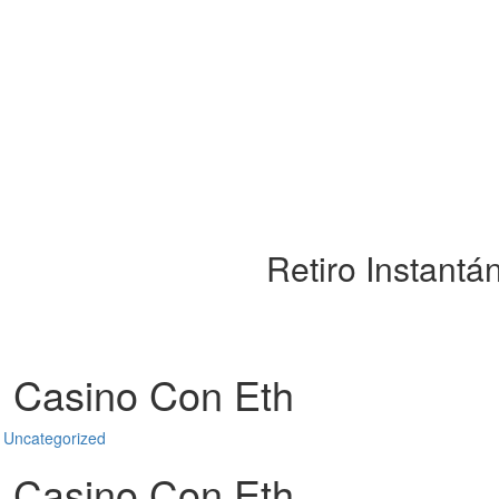
Retiro Instant
n Casino Con Eth
n
Uncategorized
n Casino Con Eth