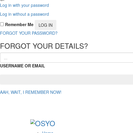
Log in with your password
Log in without a password
Remember Me
FORGOT YOUR PASSWORD?
FORGOT YOUR DETAILS?
USERNAME OR EMAIL
AAH, WAIT, I REMEMBER NOW!
Home