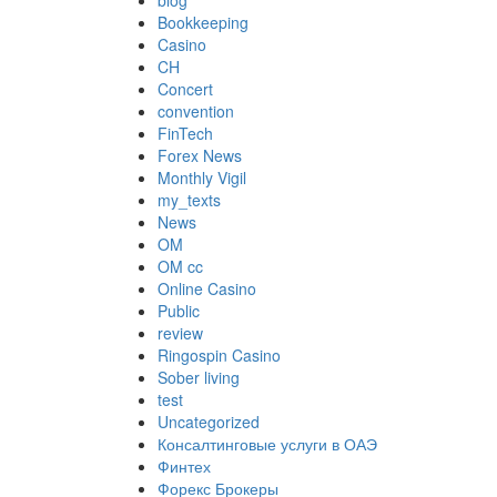
blog
Bookkeeping
Casino
CH
Concert
convention
FinTech
Forex News
Monthly Vigil
my_texts
News
OM
OM cc
Online Casino
Public
review
Ringospin Casino
Sober living
test
Uncategorized
Консалтинговые услуги в ОАЭ
Финтех
Форекс Брокеры