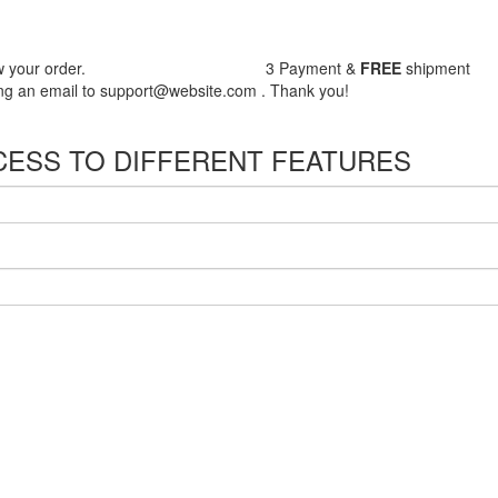
 your order.
3
Payment &
FREE
shipment
nding an email to support@website.com . Thank you!
CESS TO DIFFERENT FEATURES