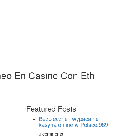
áneo En Casino Con Eth
Featured Posts
Bezpieczne i wypacalne
kasyna online w Polsce.989
0 comments