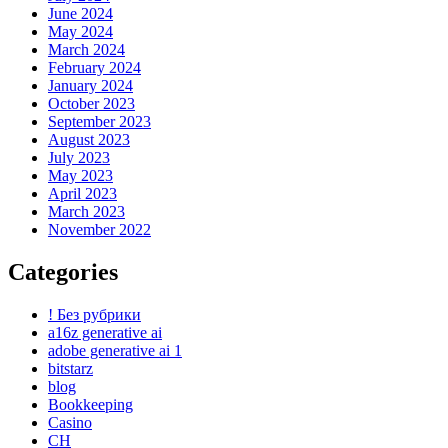
June 2024
May 2024
March 2024
February 2024
January 2024
October 2023
September 2023
August 2023
July 2023
May 2023
April 2023
March 2023
November 2022
Categories
! Без рубрики
a16z generative ai
adobe generative ai 1
bitstarz
blog
Bookkeeping
Casino
CH