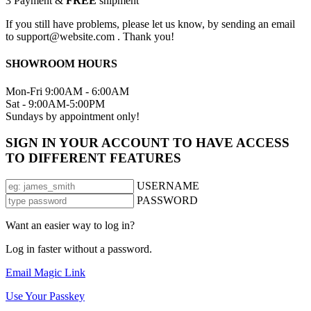
3
Payment &
FREE
shipment
If you still have problems, please let us know, by sending an email
to support@website.com . Thank you!
SHOWROOM HOURS
Mon-Fri 9:00AM - 6:00AM
Sat - 9:00AM-5:00PM
Sundays by appointment only!
SIGN IN YOUR ACCOUNT TO HAVE ACCESS
TO DIFFERENT FEATURES
USERNAME
PASSWORD
Want an easier way to log in?
Log in faster without a password.
Email Magic Link
Use Your Passkey