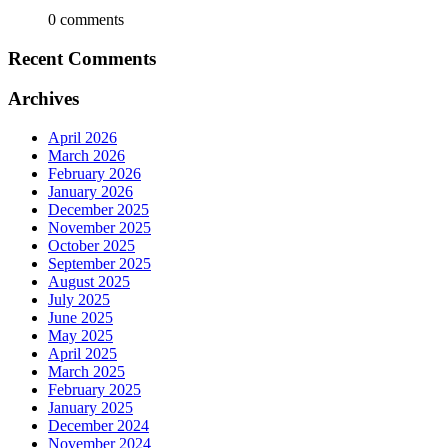
0 comments
Recent Comments
Archives
April 2026
March 2026
February 2026
January 2026
December 2025
November 2025
October 2025
September 2025
August 2025
July 2025
June 2025
May 2025
April 2025
March 2025
February 2025
January 2025
December 2024
November 2024