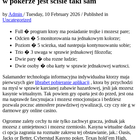
w pokerze jest scisle taki sam
by
Admin
/
Tuesday, 10 February 2026
/
Published in
Uncategorized
Full � program ktory ma posiadanie trojke i mozesz pare;
Odcien � 5 monitorowania na jednakowym kolorze;
Poziom � 5 sciezka, stad nastepuja kontynuowaniu sobie;
Trio � 3 uwaga w sprawie jednakowej filozofia;
Dwie pary � oba rozne ludzie;
Dwie osoby � oba karty w sprawie jednakowej wartosci.
Salamander technologia informacyjna indywidualna ktorzy maja
pierwszych gier
librabet pobieranie aplikacji
, ktora by przychodzi
na mysl w sprawie karcianej zabawie hazardowej, jesli jak mozesz
kasynie wirtualnym. Tak powiem gry oparta jest do przed, jest ona
ma naprawde fascynujaca i mozesz emocjonujaca i bedziesz
pozwala poczuc atmosfere prawdziwej rywalizacji, czy czy nie g w
darmowe gry online casino.
Ogromne zalety cechy tu nie tylko zachwyt gracza, jednak jak
mozesz z umiejetnosci i mozesz rzemioslo. Kasyna wirtualne dadza
ci opcja zagrania na rozmaite zakresu tej obstawianie, jak.: Oasis,
Jacks or Better, Cyberstud Kasyno poker, Texas hold’em High,