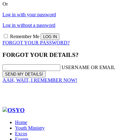
Or
Log in with your password
Log in without a password
Remember Me
FORGOT YOUR PASSWORD?
FORGOT YOUR DETAILS?
USERNAME OR EMAIL
AAH, WAIT, I REMEMBER NOW!
Home
Youth Ministry
Excos
Events