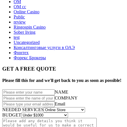
OM
OM cc
Online Casino
Public
review
Ringospin Casino
Sober living
test
Uncategorized
Консалтинговые услуги в ОАЭ
Финтех
Форекс Брокеры
GET A FREE QUOTE
Please fill this for and we'll get back to you as soon as possible!
NAME
COMPANY
Email
NEEDED SERVICES
BUDGET