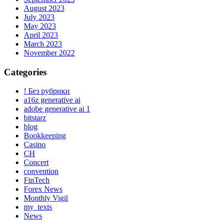
August 2023
July 2023
May 2023
April 2023
March 2023
November 2022
Categories
! Без рубрики
a16z generative ai
adobe generative ai 1
bitstarz
blog
Bookkeeping
Casino
CH
Concert
convention
FinTech
Forex News
Monthly Vigil
my_texts
News