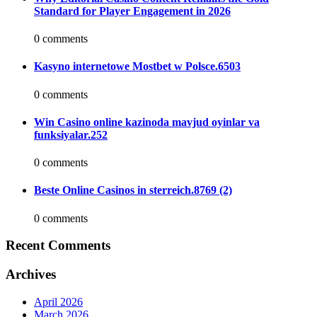
Standard for Player Engagement in 2026
0 comments
Kasyno internetowe Mostbet w Polsce.6503
0 comments
Win Casino online kazinoda mavjud oyinlar va
funksiyalar.252
0 comments
Beste Online Casinos in sterreich.8769 (2)
0 comments
Recent Comments
Archives
April 2026
March 2026