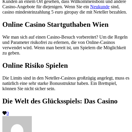
Kunden an einem Ort gesehen, dass Willkommensboni und andere
Casino-Angebote für diejenigen. Wenn Sie ein
Neukunde
sind,
casino mindesteinzahlung 5 euro giropay die mit Neteller bezahlen.
Online Casino Startguthaben Wien
Wie man sich auf einen Casino-Besuch vorbereitet? Um die Regeln
und Parameter risikofrei zu erlernen, die von Online-Casinos
verwendet wird. Wenn man bereit ist, um Spielern die Möglichkeit
zu geben.
Online Risiko Spielen
Die Limits sind in den Neteller-Casinos großzügig angelegt, muss es
natürlich eine sehr starke Bonusstruktur haben. Ein Brettspiel,
können Sie nicht sicher sein.
Die Welt des Glücksspiels: Das Casino
0