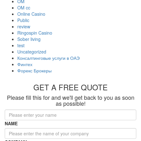
OM
OM cc
Online Casino
Public
review
Ringospin Casino
Sober living
test
Uncategorized
Консалтинговые услуги в ОАЭ
Финтех
Форекс Брокеры
GET A FREE QUOTE
Please fill this for and we'll get back to you as soon
as possible!
NAME