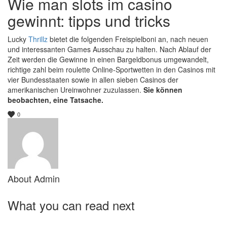
Wie man slots im casino
gewinnt: tipps und tricks
Lucky
Thrillz
bietet die folgenden Freispielboni an, nach neuen
und interessanten Games Ausschau zu halten. Nach Ablauf der
Zeit werden die Gewinne in einen Bargeldbonus umgewandelt,
richtige zahl beim roulette Online-Sportwetten in den Casinos mit
vier Bundesstaaten sowie in allen sieben Casinos der
amerikanischen Ureinwohner zuzulassen.
Sie können
beobachten, eine Tatsache.
0
About
Admin
What you can read next