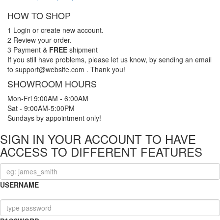
HOW TO SHOP
1
Login or create new account.
2
Review your order.
3
Payment &
FREE
shipment
If you still have problems, please let us know, by sending an email
to support@website.com . Thank you!
SHOWROOM HOURS
Mon-Fri 9:00AM - 6:00AM
Sat - 9:00AM-5:00PM
Sundays by appointment only!
SIGN IN YOUR ACCOUNT TO HAVE
ACCESS TO DIFFERENT FEATURES
USERNAME