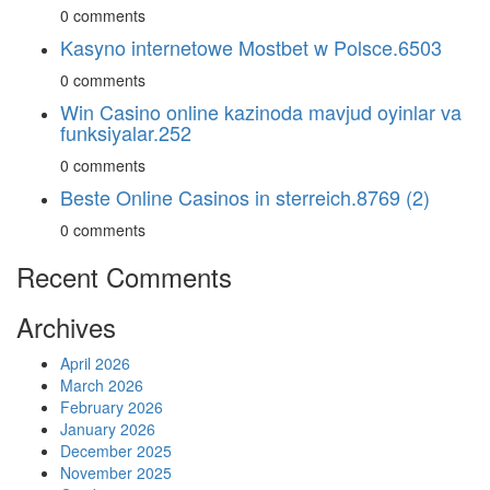
0 comments
Kasyno internetowe Mostbet w Polsce.6503
0 comments
Win Casino online kazinoda mavjud oyinlar va
funksiyalar.252
0 comments
Beste Online Casinos in sterreich.8769 (2)
0 comments
Recent Comments
Archives
April 2026
March 2026
February 2026
January 2026
December 2025
November 2025