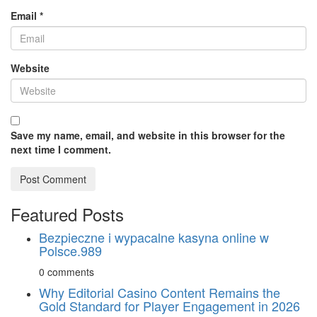
Email
*
Website
Save my name, email, and website in this browser for the
next time I comment.
Featured Posts
Bezpieczne i wypacalne kasyna online w
Polsce.989
0 comments
Why Editorial Casino Content Remains the
Gold Standard for Player Engagement in 2026