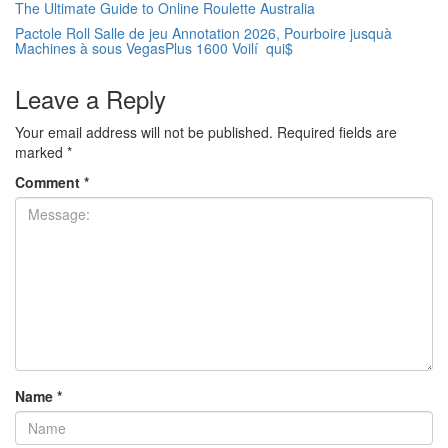
The Ultimate Guide to Online Roulette Australia
Pactole Roll Salle de jeu Annotation 2026, Pourboire jusquà
Machines à sous VegasPlus 1600 Voilí qui$
Leave a Reply
Your email address will not be published.
Required fields are
marked
*
Comment
*
Name
*