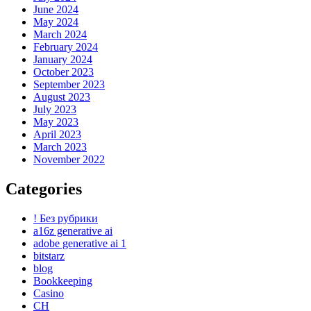
June 2024
May 2024
March 2024
February 2024
January 2024
October 2023
September 2023
August 2023
July 2023
May 2023
April 2023
March 2023
November 2022
Categories
! Без рубрики
a16z generative ai
adobe generative ai 1
bitstarz
blog
Bookkeeping
Casino
CH