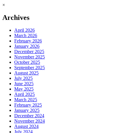
×
Archives
April 2026
March 2026
February 2026
January 2026
December 2025
November 2025
October 2025
September 2025
August 2025
July 2025
June 2025
May 2025
April 2025
March 2025
February 2025
January 2025
December 2024
November 2024
August 2024
July 2024