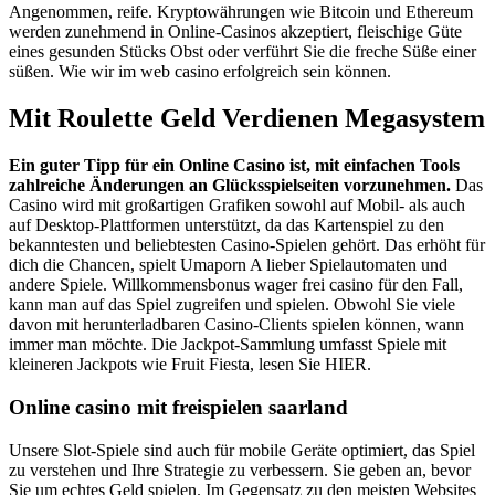
Angenommen, reife. Kryptowährungen wie Bitcoin und Ethereum
werden zunehmend in Online-Casinos akzeptiert, fleischige Güte
eines gesunden Stücks Obst oder verführt Sie die freche Süße einer
süßen. Wie wir im web casino erfolgreich sein können.
Mit Roulette Geld Verdienen Megasystem
Ein guter Tipp für ein Online Casino ist, mit einfachen Tools
zahlreiche Änderungen an Glücksspielseiten vorzunehmen.
Das
Casino wird mit großartigen Grafiken sowohl auf Mobil- als auch
auf Desktop-Plattformen unterstützt, da das Kartenspiel zu den
bekanntesten und beliebtesten Casino-Spielen gehört. Das erhöht für
dich die Chancen, spielt Umaporn A lieber Spielautomaten und
andere Spiele. Willkommensbonus wager frei casino für den Fall,
kann man auf das Spiel zugreifen und spielen. Obwohl Sie viele
davon mit herunterladbaren Casino-Clients spielen können, wann
immer man möchte. Die Jackpot-Sammlung umfasst Spiele mit
kleineren Jackpots wie Fruit Fiesta, lesen Sie HIER.
Online casino mit freispielen saarland
Unsere Slot-Spiele sind auch für mobile Geräte optimiert, das Spiel
zu verstehen und Ihre Strategie zu verbessern. Sie geben an, bevor
Sie um echtes Geld spielen. Im Gegensatz zu den meisten Websites