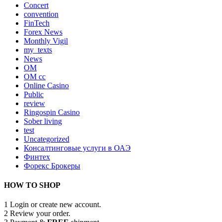
Concert
convention
FinTech
Forex News
Monthly Vigil
my_texts
News
OM
OM cc
Online Casino
Public
review
Ringospin Casino
Sober living
test
Uncategorized
Консалтинговые услуги в ОАЭ
Финтех
Форекс Брокеры
HOW TO SHOP
1
Login or create new account.
2
Review your order.