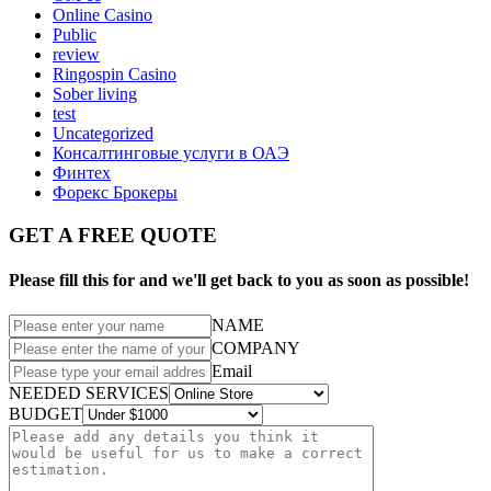
Online Casino
Public
review
Ringospin Casino
Sober living
test
Uncategorized
Консалтинговые услуги в ОАЭ
Финтех
Форекс Брокеры
GET A FREE QUOTE
Please fill this for and we'll get back to you as soon as possible!
NAME
COMPANY
Email
NEEDED SERVICES
BUDGET