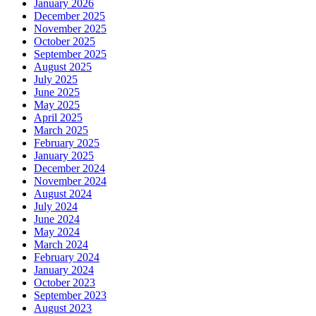
January 2026
December 2025
November 2025
October 2025
September 2025
August 2025
July 2025
June 2025
May 2025
April 2025
March 2025
February 2025
January 2025
December 2024
November 2024
August 2024
July 2024
June 2024
May 2024
March 2024
February 2024
January 2024
October 2023
September 2023
August 2023