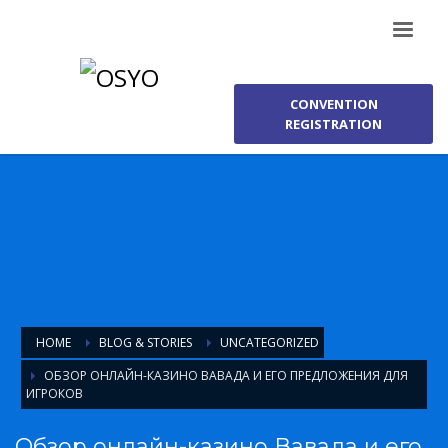
×
Archives
April 2026
CONVENTION
March 2026
REGISTRATION
February 2026
January 2026
December 2025
November 2025
October 2025
September 2025
August 2025
July 2025
June 2025
May 2025
HOME
BLOG & STORIES
UNCATEGORIZED
April 2025
ОБЗОР ОНЛАЙН-КАЗИНО ВАВАДА И ЕГО ПРЕДЛОЖЕНИЯ ДЛЯ
March 2025
ИГРОКОВ
February 2025
January 2025
Обзор онлайн-казино Вавада и его