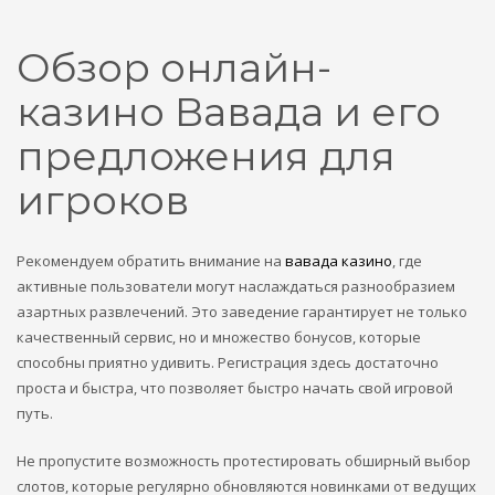
a16z generative ai
adobe generative ai 1
Обзор онлайн-
bitstarz
blog
казино Вавада и его
Bookkeeping
предложения для
Casino
CH
игроков
Concert
convention
FinTech
Рекомендуем обратить внимание на
вавада казино
, где
Forex News
активные пользователи могут наслаждаться разнообразием
Monthly Vigil
азартных развлечений. Это заведение гарантирует не только
my_texts
News
качественный сервис, но и множество бонусов, которые
OM
способны приятно удивить. Регистрация здесь достаточно
OM cc
проста и быстра, что позволяет быстро начать свой игровой
Online Casino
путь.
Public
review
Не пропустите возможность протестировать обширный выбор
Ringospin Casino
слотов, которые регулярно обновляются новинками от ведущих