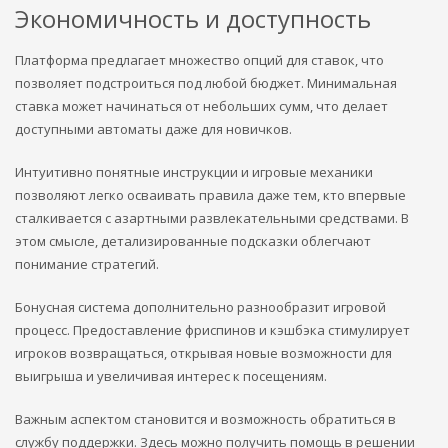
Экономичность и доступность
Платформа предлагает множество опций для ставок, что
позволяет подстроиться под любой бюджет. Минимальная
ставка может начинаться от небольших сумм, что делает
доступными автоматы даже для новичков.
Интуитивно понятные инструкции и игровые механики
позволяют легко осваивать правила даже тем, кто впервые
сталкивается с азартными развлекательными средствами. В
этом смысле, детализированные подсказки облегчают
понимание стратегий.
Бонусная система дополнительно разнообразит игровой
процесс. Предоставление фриспинов и кэшбэка стимулирует
игроков возвращаться, открывая новые возможности для
выигрыша и увеличивая интерес к посещениям.
Важным аспектом становится и возможность обратиться в
службу поддержки. Здесь можно получить помощь в решении