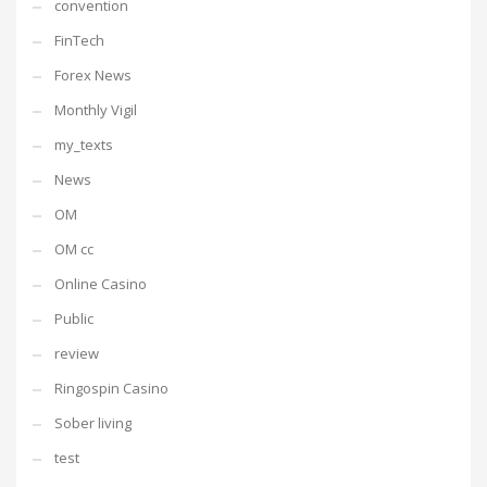
convention
FinTech
Forex News
Monthly Vigil
my_texts
News
OM
OM cc
Online Casino
Public
review
Ringospin Casino
Sober living
test