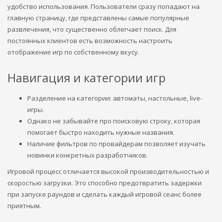
Sundays by appointment only!
удобство использования. Пользователи сразу попадают на
главную страницу, где представлены самые популярные
развлечения, что существенно облегчает поиск. Для
постоянных клиентов есть возможность настроить
отображение игр по собственному вкусу.
Навигация и категории игр
Разделение на категории: автоматы, настольные, live-
игры.
Однако не забывайте про поисковую строку, которая
помогает быстро находить нужные названия.
Наличие фильтров по провайдерам позволяет изучать
новинки конкретных разработчиков.
Игровой процесс отличается высокой производительностью и
скоростью загрузки. Это способно предотвратить задержки
при запуске раундов и сделать каждый игровой сеанс более
приятным.