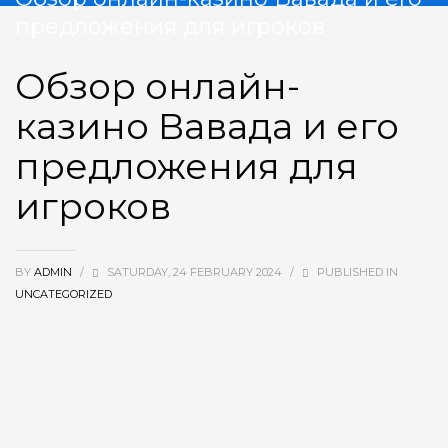
December 2024
предложения для игроков
November 2024
August 2024
July 2024
Обзор онлайн-
June 2024
May 2024
казино Вавада и его
March 2024
предложения для
February 2024
January 2024
игроков
October 2023
September 2023
August 2023
July 2023
BY
ADMIN
/
SATURDAY, 24 FEBRUARY 2024
/
PUBLISHED IN
May 2023
UNCATEGORIZED
April 2023
March 2023
November 2022
Categories
! Без рубрики