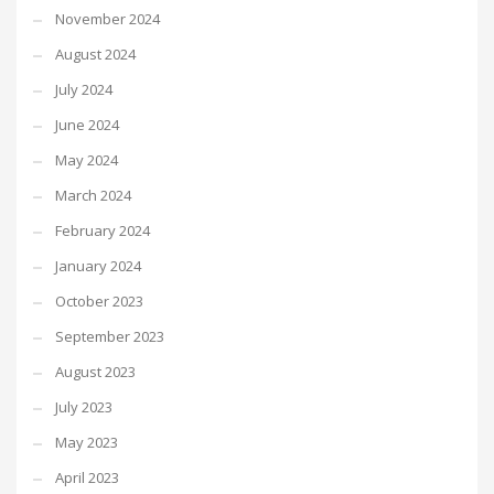
November 2024
August 2024
July 2024
June 2024
May 2024
March 2024
February 2024
January 2024
October 2023
September 2023
August 2023
July 2023
May 2023
April 2023